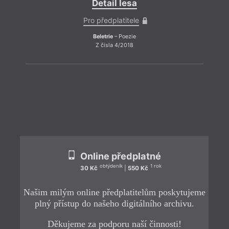
Detail lesa
Pro předplatitele
Beletrie
– Poezie
Z čísla 4/2018
ZPĚT
Online předplatné
obtýdeník
1 rok
30 Kč
|
550 Kč
Našim milým online předplatitelům poskytujeme
plný přístup do našeho digitálního archivu.
Děkujeme za podporu naší činnosti!