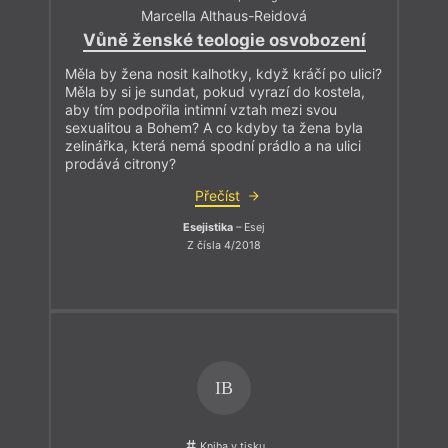
Marcella Althaus-Reidová
Vůně ženské teologie osvobození
Měla by žena nosit kalhotky, když kráčí po ulici?
Měla by si je sundat, pokud vyrazí do kostela,
aby tím podpořila intimní vztah mezi svou
sexualitou a Bohem? A co kdyby ta žena byla
zelinářka, která nemá spodní prádlo a na ulici
prodává citrony?
Přečíst
Esejistika
– Esej
Z čísla 4/2018
IB
Kniha v tisku