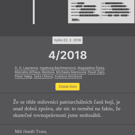
Vyšlo 22. 2. 2018
4/2018
D. H. Lawrence
,
Ingeborg Bachmannová
,
Magdaléna Šipka
,
Marcella Althaus-Reidová
,
Michaela Marksová
,
Pavel Zajíc
,
Peter Høeg
,
Saša Uhlová
,
Svatava Antošová
Získat číslo
Že se tihle milovníci patriarchálních časů bojí, je
snad dobrá zpráva, ale nic to nemění na faktu, že
skutečné rovnoprávnosti jsme nedosáhli.
Milí čtenáři Tvaru,