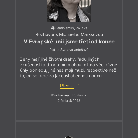
prozkoumala i knihu Aleny Wagnerové
Žena za socialismu
.
Kdo téma rovnoprávnosti „nemusí“, ten najde v tomto Tvaru
spoustu kvalitní literatury. Třeba
esej D. H. Lawrence
o
hornících (s řadou nekorektních poznámek na adresu jejich
Feminismus, Politika
žen), ukázku z
překladu
Maliny
božské Ingeborg
Rozhovor s Michaelou Marksovou
Bachmannové nebo z
knihy Petera Høega
. Z české literatury
pak doporučujeme vřele fragment z nové knihy Ludvíka
V Evropské unii jsme třetí od konce
Němce
Žena v závorce
.
Ptá se Svatava Antošová
Přeji vám emancipované čtení!
Ženy mají jiné životní dráhy, řadu jiných
zkušeností a díky tomu mohou mít na věci různé
úhly pohledu, jiné než mají muži, respektive než
to, co se bere za jakousi obecnou normu.
Přečíst
Rozhovory
– Rozhovor
Z čísla 4/2018