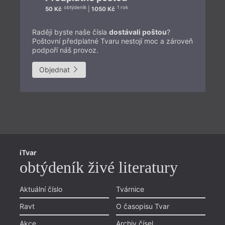
obtýdeník
1 rok
50 Kč
|
1050 Kč
Raději byste naše čísla
dostávali poštou
?
Poštovní předplatné Tvaru nestojí moc a zároveň
podpoří náš provoz.
Objednat
Př
iTvar
Aš
obtýdeník živé literatury
Li
Pr
Aktuální číslo
Tvárnice
Chviličku.
Ol
Ravt
O časopisu Tvar
Načítá se.
Zlí
Akce
Archiv čísel