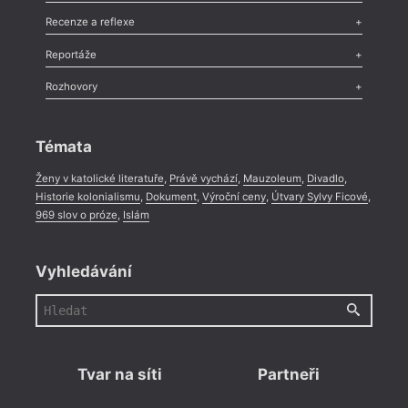
Nekrolog
,
Glosa
,
Sloupek
,
Pozvánka
,
Literární soutěž
,
Komentář
,
Celá rubrika
Esej
,
Pádlo
,
Úvaha
,
Texty
,
Studie
,
Celá rubrika
Recenze a reflexe
Recenze
,
Dvakrát
,
Horké párky
,
969 slov o próze
,
Reportáže
Méně slov o próze
,
Celá rubrika
Literární zítřky
,
Reportáž
,
Literární život
,
Divadlo
,
Kritický ohlas
,
Rozhovory
Celá rubrika
Rozhovor
,
Anketa
,
Celá rubrika
Témata
Ženy v katolické literatuře
,
Právě vychází
,
Mauzoleum
,
Divadlo
,
Historie kolonialismu
,
Dokument
,
Výroční ceny
,
Útvary Sylvy Ficové
,
969 slov o próze
,
Islám
Vyhledávání
Tvar na síti
Partneři