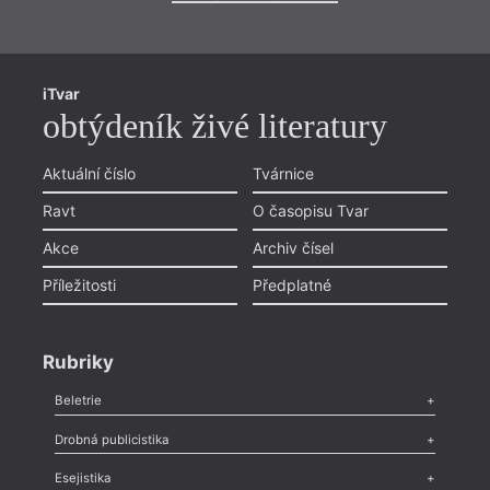
iTvar
obtýdeník živé literatury
Aktuální číslo
Tvárnice
Ravt
O časopisu Tvar
Akce
Archiv čísel
Příležitosti
Předplatné
Rubriky
Beletrie
Poezie
,
Próza
,
Dokumenty
,
Drama
,
Celá rubrika
Drobná publicistika
Odlesk
,
Zasláno
,
Nezařazené
,
Novinky v Tvaru
,
Slovo
,
Výročí
,
Esejistika