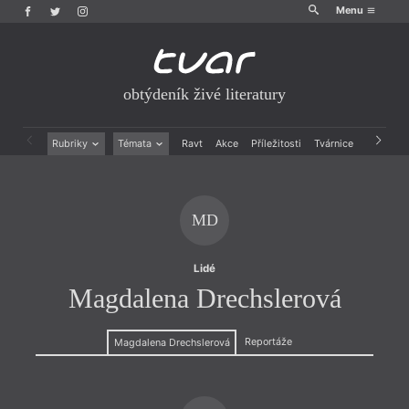
Menu
obtýdeník živé literatury
Rubriky
Témata
Ravt
Akce
Příležitosti
Tvárnice
Archiv
Beletrie
Ženy v katolické literatuře
Drobná publicistika
Právě vychází
Esejistika
Mauzoleum
MD
Recenze a reflexe
Divadlo
Reportáže
Historie kolonialismu
Rozhovory
Dokument
Lidé
Výroční ceny
Magdalena Drechslerová
Reportáže
Magdalena Drechslerová