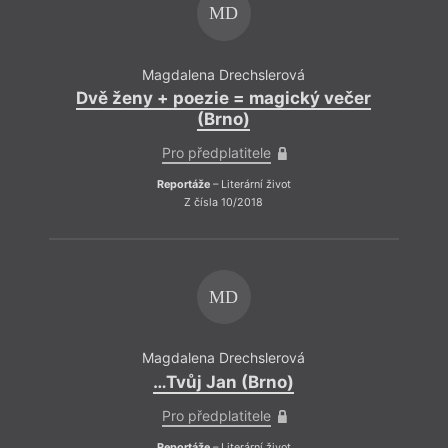
MD
Magdalena Drechslerová
Dvě ženy + poezie = magický večer
D
(Brno)
Pro předplatitele
Reportáže
– Literární život
Z čísla 10/2018
MD
Magdalena Drechslerová
…Tvůj Jan (Brno)
Pro předplatitele
Reportáže
– Literární život