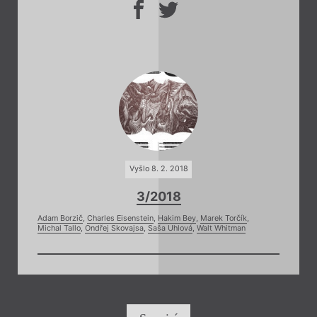
Vyšlo 8. 2. 2018
3/2018
Adam Borzič
,
Charles Eisenstein
,
Hakim Bey
,
Marek Torčík
,
Michal Tallo
,
Ondřej Skovajsa
,
Saša Uhlová
,
Walt Whitman