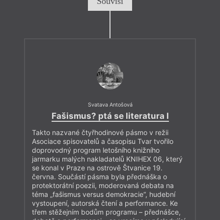
Souvisí
Svatava Antošová
Fašismus? ptá se literatura I
Takto nazvané čtyřhodinové pásmo v režii
Asociace spisovatelů a časopisu Tvar tvořilo
doprovodný program letošního knižního
jarmarku malých nakladatelů KNIHEX 06, který
se konal v Praze na ostrově Štvanice 19.
června. Součástí pásma byla přednáška o
protektorátní poezii, moderovaná debata na
téma „fašismus versus demokracie“, hudební
vystoupení, autorská čtení a performance. Ke
třem stěžejním bodům programu – přednášce,