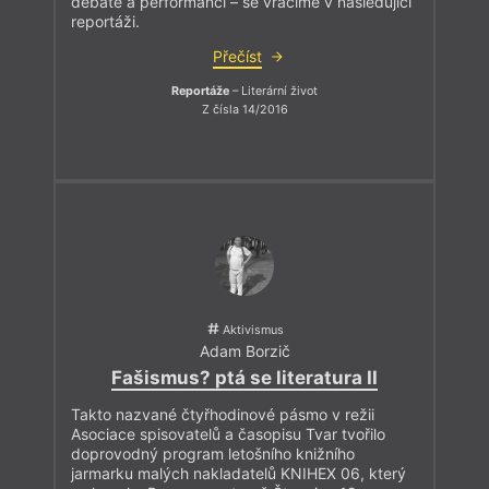
debatě a performanci – se vracíme v následující
reportáži.
Přečíst
Reportáže
– Literární život
Z čísla 14/2016
Aktivismus
Adam Borzič
Fašismus? ptá se literatura II
Takto nazvané čtyřhodinové pásmo v režii
Asociace spisovatelů a časopisu Tvar tvořilo
doprovodný program letošního knižního
jarmarku malých nakladatelů KNIHEX 06, který