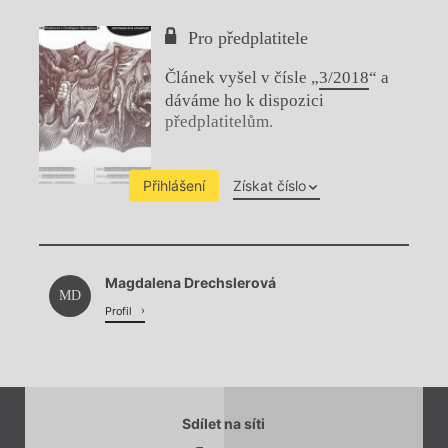
Pro předplatitele
Článek vyšel v čísle „
3/2018
“ a
dáváme ho k dispozici
předplatitelům.
Přihlášení
Získat číslo
Chviličku.
Magdalena Drechslerová
Načítá se.
MD
Profil
Sdílet na síti