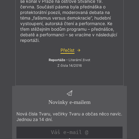
se konal v Praze na ostrově Štvanice 19.
června. Součástí pásma byla přednáška o
protektorátní poezii, moderovaná debata na
téma „fašismus versus demokracie“, hudební
vystoupení, autorská čtení a performance. Ke
třem stěžejním bodům programu – přednášce,
debatě a performanci – se vracíme v následující
reportáži.
Přečíst
Reportáže
– Literární život
Z čísla 14/2016
Novinky e-mailem
Nová čísla Tvaru, večírky Tvaru a občas něco navíc.
Jednou za 14 dní.