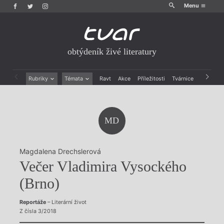
Menu
obtýdeník živé literatury
Rubriky
Témata
Ravt
Akce
Příležitosti
Tvárnice
Archiv
Beletrie
Ženy v katolické literatuře
Drobná publicistika
Právě vychází
Esejistika
Mauzoleum
MD
Recenze a reflexe
Divadlo
Reportáže
Historie kolonialismu
Rozhovory
Dokument
Magdalena Drechslerová
Výroční ceny
Večer Vladimira Vysockého
(Brno)
Reportáže
– Literární život
Z čísla 3/2018