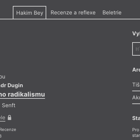
y
Recenze a reflexe
Beletrie
Hakim Bey
Vy
Ar
ou
Tiš
dr Dugin
Hakim Be
ho radikalismu
Proroci post-u
Ak
 Senft
Reflekt
ele
Pro p
St
Recenze
Recenze a
Pro
sta
8
Z 