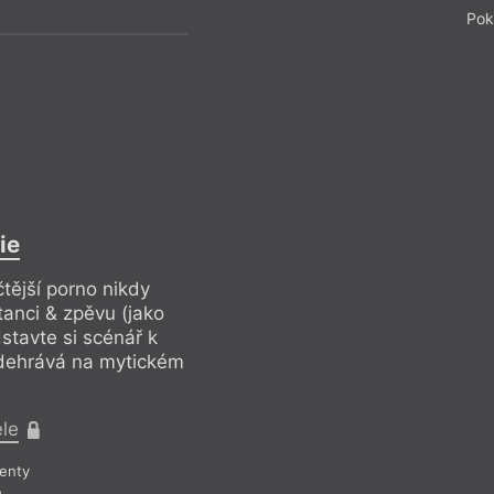
Pok
ie
čtější porno nikdy
tanci & zpěvu (jako
stavte si scénář k
odehrává na mytickém
ele
enty