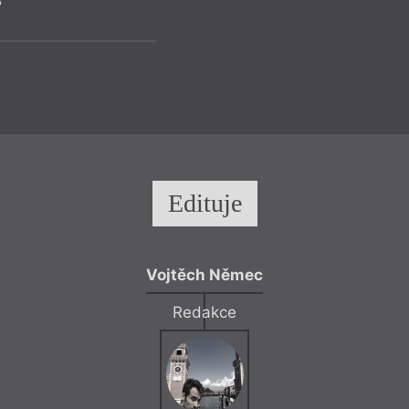
8
Edituje
Vojtěch Němec
Redakce