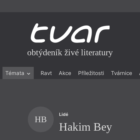
obtýdeník živé literatury
Témata
Ravt
Akce
Příležitosti
Tvárnice
ické literatuře
icistika
zí
Lidé
eflexe
HB
Hakim Bey
onialismu