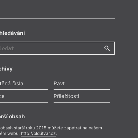
hledávání
chivy
Nad knihou
těná čísla
Ravt
y
,
Alexandr Dugin
topického radikalismu
ce
Příležitosti
uje Lukáš Senft
ředplatitele
arší obsah
 reflexe
– Recenze
 obsah starší roku 2015 můžete zapátrat na našem
rém webu:
http://old.itvar.cz
.
čísla 21/2018