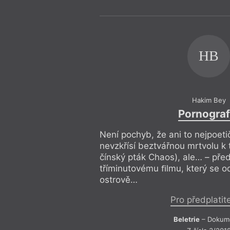
HB
Hakim Bey
Pornograf
Není pochyb, že ani to nejpoeti
nevzkřísí beztvářnou mrtvolu k 
čínský pták Chaos), ale… – před
tříminutovému ﬁlmu, který se 
ostrově…
Pro předplatit
Beletrie
– Dokum