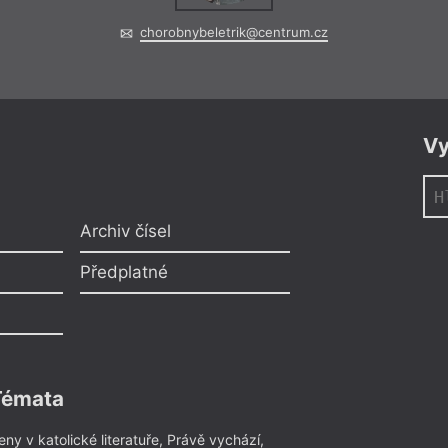
chorobnybeletrik@centrum.cz
Vy
Archiv čísel
Předplatné
Témata
eny v katolické literatuře
,
Právě vychází
,