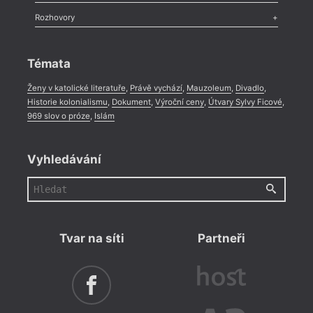
Méně slov o próze
,
Celá rubrika
Literární zítřky
,
Reportáž
,
Literární život
,
Divadlo
,
Kritický ohlas
,
Rozhovory
Celá rubrika
Rozhovor
,
Anketa
,
Celá rubrika
Témata
Ženy v katolické literatuře
,
Právě vychází
,
Mauzoleum
,
Divadlo
,
Historie kolonialismu
,
Dokument
,
Výroční ceny
,
Útvary Sylvy Ficové
,
969 slov o próze
,
Islám
Vyhledávání
Tvar na síti
Partneři