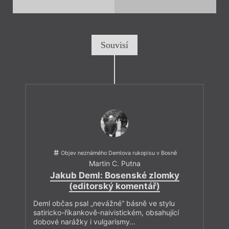
Souvisí
Objev neznámého Demlova rukopisu v Bosně
Martin C. Putna
Jakub Deml: Bosenské zlomky
(editorský komentář)
Deml občas psal „nevážné“ básně ve stylu
satiricko-říkankově-naivistickém, obsahující
dobové narážky i vulgarismy…