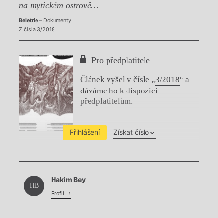
na mytickém ostrově…
Beletrie
– Dokumenty
Z čísla 3/2018
Pro předplatitele
Článek vyšel v čísle „
3/2018
“ a
dáváme ho k dispozici
předplatitelům.
Přihlášení
Získat číslo
Chviličku.
Hakim Bey
Načítá se.
HB
Profil