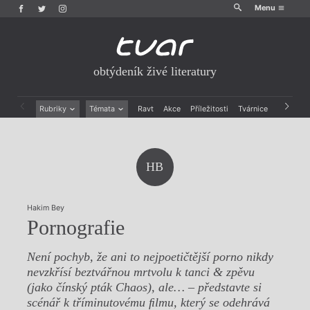
Menu
obtýdeník živé literatury
Rubriky
Témata
Ravt
Akce
Příležitosti
Tvárnice
Archiv
Beletrie
Ženy v katolické literatuře
Drobná publicistika
Právě vychází
Esejistika
Mauzoleum
HB
Recenze a reflexe
Divadlo
Reportáže
Historie kolonialismu
Rozhovory
Dokument
Hakim Bey
Výroční ceny
Pornografie
Není pochyb, že ani to nejpoetičtější porno nikdy
nevzkřísí beztvářnou mrtvolu k tanci & zpěvu
(jako čínský pták Chaos), ale… – představte si
scénář k tříminutovému ﬁlmu, který se odehrává