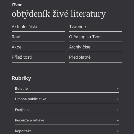
iTvar
obtýdeník živé literatury
Aktuální číslo
Tvárnice
Ravt
O časopisu Tvar
Akce
Archiv čísel
Příležitosti
Předplatné
Rubriky
Beletrie
Poezie
,
Próza
,
Dokumenty
,
Drama
,
Celá rubrika
Drobná publicistika
Odlesk
,
Zasláno
,
Nezařazené
,
Novinky v Tvaru
,
Slovo
,
Výročí
,
Esejistika
Nekrolog
,
Glosa
,
Sloupek
,
Pozvánka
,
Literární soutěž
,
Komentář
,
Celá rubrika
Esej
,
Pádlo
,
Úvaha
,
Texty
,
Studie
,
Celá rubrika
Recenze a reflexe
Recenze
,
Dvakrát
,
Horké párky
,
969 slov o próze
,
Reportáže