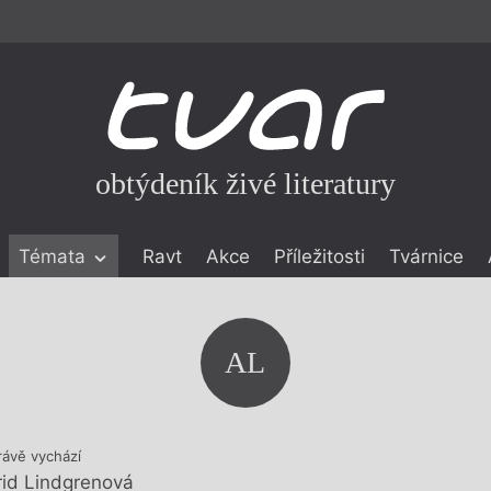
obtýdeník živé literatury
Témata
Ravt
Akce
Příležitosti
Tvárnice
ické literatuře
icistika
zí
AL
eflexe
onialismu
rávě vychází
rid Lindgrenová