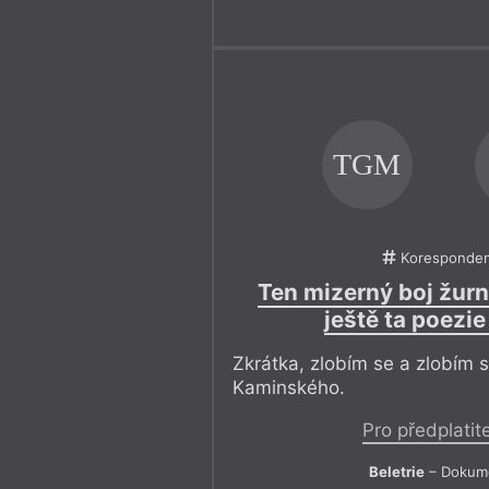
TGM
Koresponde
Ten mizerný boj žurn
ještě ta poezie
Zkrátka, zlobím se a zlobím 
Kaminského.
Pro předplatit
Beletrie
– Dokum