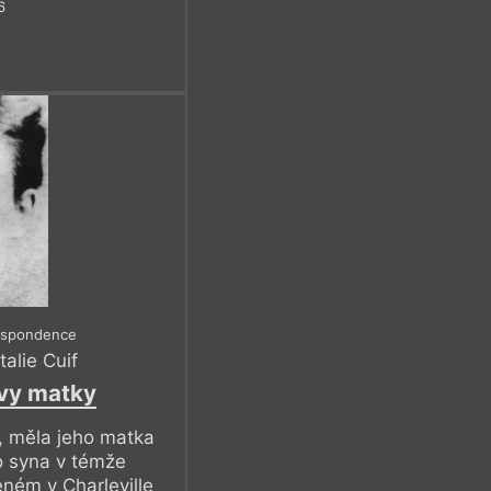
6
espondence
alie Cuif
vy matky
, měla jeho matka
ho syna v témže
ném v Charleville