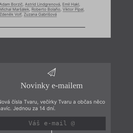
Adam Borzič
,
Astrid Lindgrenová
,
Emil Hakl
,
Michal Maršálek
,
Roberto Bolaño
,
Viktor Pípal
,
Zdeněk Volf
,
Zuzana Gabrišová
Novinky e-mailem
Nová čísla Tvaru, večírky Tvaru a občas něco
navíc. Jednou za 14 dní.