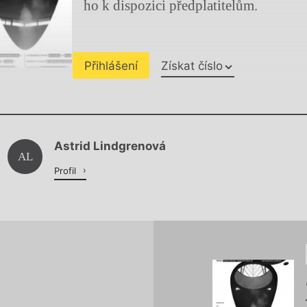
ho k dispozici předplatitelům.
Přihlášení
Získat číslo
Chviličku.
Astrid Lindgrenová
Načítá se.
AL
Profil