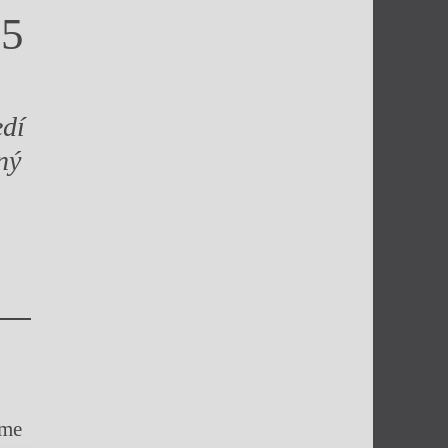
45
edí
ný
áme