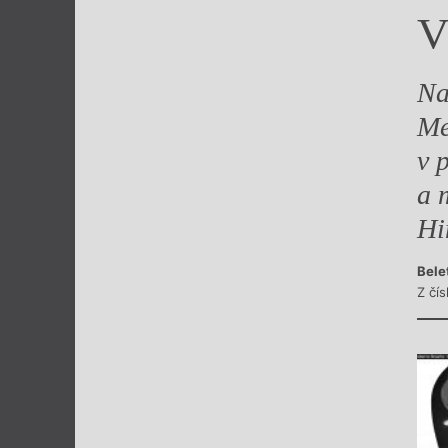
V
Výroční cen
Na
Me
v 
a 
Hi
Bele
Z čís