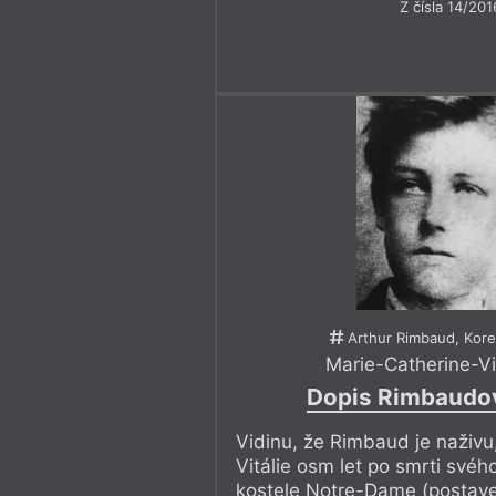
Z čísla 14/201
Arthur Rimbaud, Kor
Marie-Catherine-Vit
Dopis Rimbaudo
Vidinu, že Rimbaud je naživu
Vitálie osm let po smrti své
kostele Notre-Dame (postave