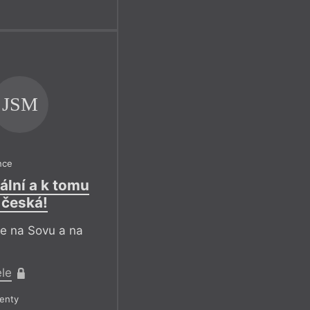
JSM
nce
ální a k tomu
 česká!
se na Sovu a na
ele
enty