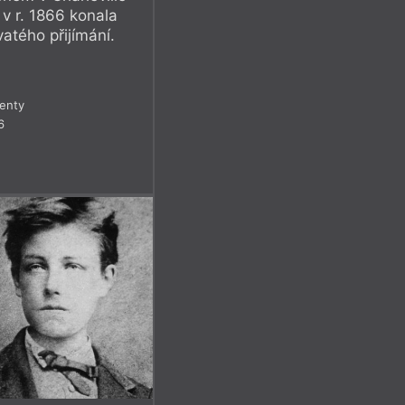
 v r. 1866 konala
atého přijímání.
enty
6