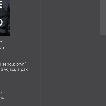
zí
ová
d sebou: první
tí vojáci, a pak
za
016