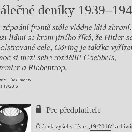
álečné deníky 1939–19
y
 západní frontě stále vládne klid zbraní.
zi lidmi se krom jiného říká, že Hitler s
polstrované cele, Göring je takřka vyříze
moc si mezi sebe rozdělili Goebbels,
mmler a Ribbentrop.
trie
– Dokumenty
la 19/2016
Pro předplatitele
Článek vyšel v čísle „
19/2016
“ a dáv