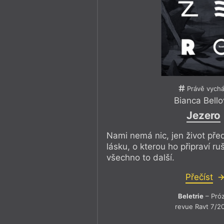
Právě vychá
Bianca Bell
Jezero
Nami nemá nic, jen život pře
lásku, o kterou ho připraví ruš
všechno to další.
Přečíst
Beletrie
– Pró
revue Ravt 7/2