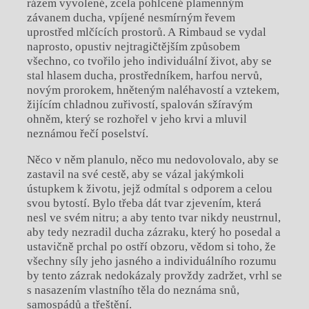
rázem vyvolené, zcela pohlcené plamenným
závanem ducha, vpíjené nesmírným řevem
uprostřed mlčících prostorů. A
Rimbaud se vydal
naprosto, opustiv nejtragičtějším způsobem
všechno, co tvořilo jeho individuální život, aby se
stal hlasem ducha, prostředníkem, harfou nervů,
novým prorokem, hněteným naléhavostí a
vztekem,
žijícím chladnou zuřivostí, spalován sžíravým
ohněm, který se rozhořel v
jeho krvi a
mluvil
neznámou řečí poselství.
Něco v
něm planulo, něco mu nedovolovalo, aby se
zastavil na své cestě, aby se vázal jakýmkoli
ústupkem k
životu, jejž odmítal s
odporem a
celou
svou bytostí. Bylo třeba dát tvar zjevením, která
nesl ve svém nitru; a
aby tento tvar nikdy neustrnul,
aby tedy nezradil ducha zázraku, který ho posedal a
ustavičně prchal po ostří obzoru, vědom si toho, že
všechny síly jeho jasného a
individuálního rozumu
by tento zázrak nedokázaly provždy zadržet, vrhl se
s
nasazením vlastního těla do neznáma snů,
samospádů a
třeštění.