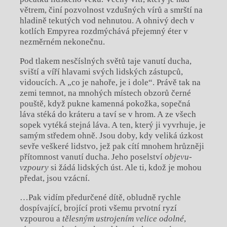
větrem, činí pozvolnost vzdušných vírů a
smrští na
hladině tekutých vod nehnutou. A
ohnivý dech v
kotlích Empyrea rozdmýchává přejemný éter v
nezměrném nekonečnu.
Pod tlakem nesčíslných světů taje vanutí ducha,
sviští a
víří hlavami svých lidských zástupců,
vidoucích. A
„co je nahoře, je i
dole“. Právě tak na
zemi temnot, na mnohých místech obzorů černé
pouště, když pukne kamenná pokožka, sopečná
láva stéká do kráteru a
taví se v
hrom. A
ze všech
sopek vytéká stejná láva. A
ten, který ji vyvrhuje, je
samým středem ohně. Jsou doby, kdy veliká úzkost
sevře veškeré lidstvo, jež pak cítí mnohem hrůzněji
přítomnost vanutí ducha. Jeho poselství
objevu-
vzpoury
si žádá lidských úst. Ale ti, kdož je mohou
předat, jsou vzácní.
…Pak vidím předurčené dítě, obludně rychle
dospívající, brojící proti všemu prvotní ryzí
vzpourou a
tělesným ustrojením velice odolné
,