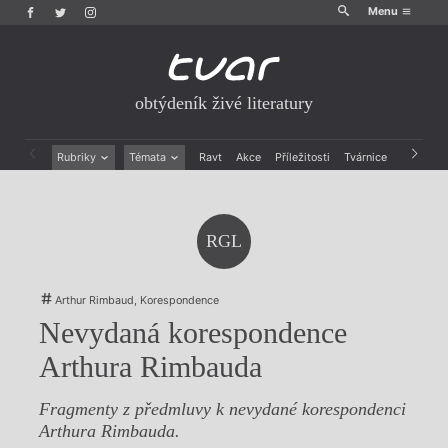
Menu
obtýdeník živé literatury
Rubriky
Témata
Ravt
Akce
Příležitosti
Tvárnice
Archiv
Beletrie
Ženy v katolické literatuře
Drobná publicistika
Právě vychází
Esejistika
Mauzoleum
RGL
Recenze a reflexe
Divadlo
Reportáže
Historie kolonialismu
Rozhovory
Dokument
Arthur Rimbaud, Korespondence
Výroční ceny
Nevydaná korespondence
Arthura Rimbauda
Fragmenty z předmluvy k nevydané korespondenci
Arthura Rimbauda.