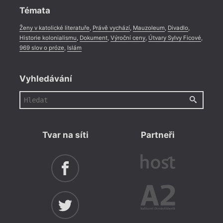
Témata
Ženy v katolické literatuře
,
Právě vychází
,
Mauzoleum
,
Divadlo
,
Historie kolonialismu
,
Dokument
,
Výroční ceny
,
Útvary Sylvy Ficové
,
969 slov o próze
,
Islám
Vyhledávání
Tvar na síti
Partneři