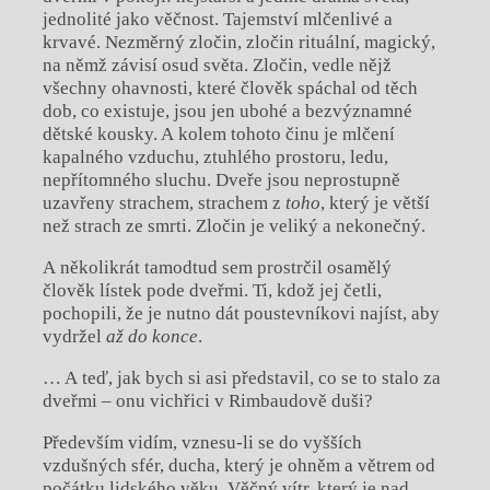
jednolité jako věčnost. Tajemství mlčenlivé a
krvavé. Nezměrný zločin, zločin rituální, magický,
na němž závisí osud světa. Zločin, vedle nějž
všechny ohavnosti, které člověk spáchal od těch
dob, co existuje, jsou jen ubohé a
bezvýznamné
dětské kousky. A
kolem tohoto činu je mlčení
kapalného vzduchu, ztuhlého prostoru, ledu,
nepřítomného sluchu. Dveře jsou neprostupně
uzavřeny strachem, strachem z
toho
, který je větší
než strach ze smrti. Zločin je veliký a
nekonečný.
A
několikrát tamodtud sem prostrčil osamělý
člověk lístek pode dveřmi. Ti, kdož jej četli,
pochopili, že je nutno dát poustevníkovi najíst, aby
vydržel
až do konce
.
… A
teď, jak bych si asi představil, co se to stalo za
dveřmi – onu vichřici v
Rimbaudově duši?
Především vidím, vznesu-li se do vyšších
vzdušných sfér, ducha, který je ohněm a
větrem od
počátku lidského věku. Věčný vítr, který je nad