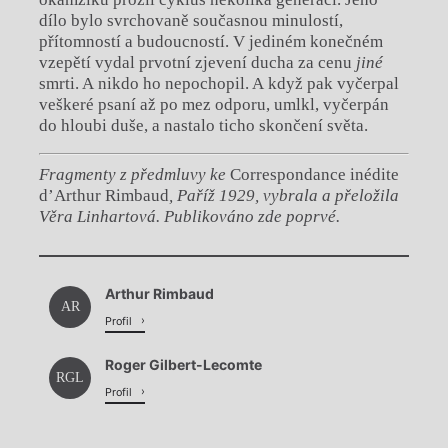
dílo bylo svrchovaně současnou minulostí,
přítomností a
budoucností. V
jediném konečném
vzepětí vydal prvotní zjevení ducha za cenu
jiné
smrti. A
nikdo ho nepochopil. A
když pak vyčerpal
veškeré psaní až po mez odporu, umlkl, vyčerpán
do hloubi duše, a
nastalo ticho skončení světa.
Fragmenty z
předmluvy ke
Correspondance inédite
d’Arthur Rimbaud
, Paříž 1929, vybrala a přeložila
Věra Linhartová. Publikováno zde poprvé.
Chviličku.
Arthur Rimbaud
Načítá se.
AR
Profil
Roger Gilbert-Lecomte
RGL
Profil