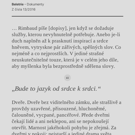
Beletrie
– Dokumenty
Z čísla 13/2016
… Rimbaud píše [dopisy], jen když se dožaduje
služby, kterou nevyhnutelně potřebuje. Anebo je-li
duch naplněn až k prasknutí inspirací a srdce
hněvem, vytryskne pár zářivých, spěšných slov. Co
nejméně a co nejprostších. V jediné strašné
neuskutečnitelné touze, která je v celém jeho díle,
aby myšlenka byla bezprostředně sdělena slovy.
„
Bude to jazyk od srdce k srdci.“
Dveře. Dveře bez viditelného zámku, ale strašlivě a
provždy uzavřené, přisouzené, hluchoněmé,
čalouněné, vycpané, pancéřové. Přede dveřmi
čekají lidé a
ani neklepou, ani se nepokoušejí
otevřít. Marnost jakéhokoli pohybu je zřejmá. Za
dveřmi v
pokoji: nejstarší a
jediné drama světa,