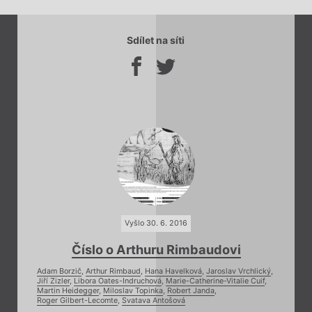
Sdílet na síti
Vyšlo 30. 6. 2016
Číslo o Arthuru Rimbaudovi
Adam Borzič
,
Arthur Rimbaud
,
Hana Havelková
,
Jaroslav Vrchlický
,
Jiří Zizler
,
Libora Oates-Indruchová
,
Marie-Catherine-Vitalie Cuif
,
Martin Heidegger
,
Miloslav Topinka
,
Robert Janda
,
Roger Gilbert-Lecomte
,
Svatava Antošová