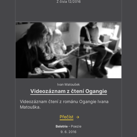
Z čísla 12/2016
Ivan Matoušek
Videozáznam z čtení Ogangie
Videozáznam čtení z románu Ogangie Ivana
Matouška.
Přečíst
Beletrie
– Poezie
9. 6. 2016