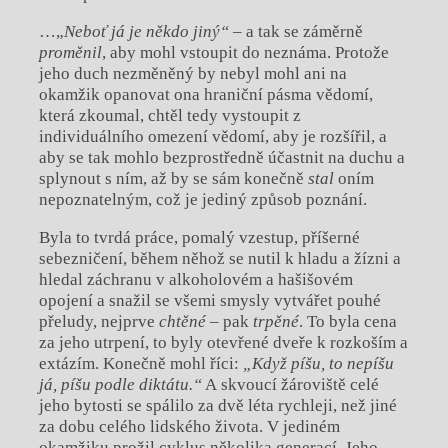
…„
Neboť já je někdo jiný“
– a
tak se záměrně
proměnil
, aby mohl vstoupit do neznáma. Protože
jeho duch nezměněný by nebyl mohl ani na
okamžik opanovat ona hraniční pásma vědomí,
která zkoumal, chtěl tedy vystoupit z
individuálního omezení vědomí, aby je rozšířil, a
aby se tak mohlo bezprostředně účastnit na duchu a
splynout s
ním, až by se sám konečně
stal
oním
nepoznatelným, což je jediný způsob poznání.
Byla to tvrdá práce, pomalý vzestup, příšerné
sebezničení, během něhož se nutil k
hladu a
žízni a
hledal záchranu v
alkoholovém a
hašišovém
opojení a
snažil se všemi smysly vytvářet pouhé
přeludy, nejprve
chtěné
– pak
trpěné
. To byla cena
za jeho utrpení, to byly otevřené dveře k
rozkoším a
extázím. Konečně mohl říci:
„Když píšu, to nepíšu
já, píšu podle diktátu.“
A
skvoucí žároviště celé
jeho bytosti se spálilo za dvě léta rychleji, než jiné
za dobu celého lidského života. V
jediném
okamžiku prožil cyklus několika generací. Jeho