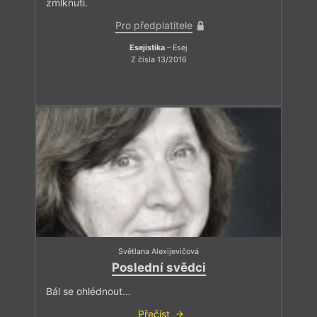
zmlknutí.
Pro předplatitele
Esejistika
– Esej
Z čísla 13/2016
Světlana Alexijevičová
Poslední svědci
Bál se ohlédnout…
Přečíst