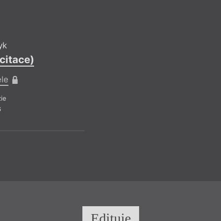
yk
citace)
ele
ie
6
Edituje