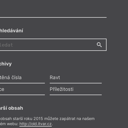
hledávání
M
JSM
chivy
Korespondence
těná čísla
Ravt
 žurnální a k tomu ještě ta
oezie česká!
ce
Příležitosti
a zlobím se na Sovu a na
arší obsah
o předplatitele
 obsah starší roku 2015 můžete zapátrat na našem
rém webu:
http://old.itvar.cz
.
letrie
– Dokumenty