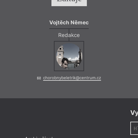
Vojtěch Němec
Redakce
chorobnybeletrik@centrum.cz
Vy