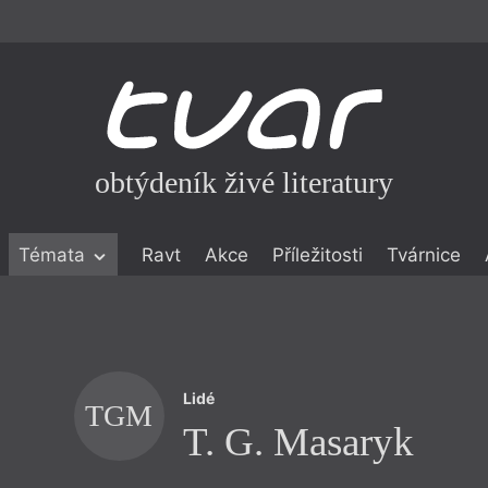
obtýdeník živé literatury
Témata
Ravt
Akce
Příležitosti
Tvárnice
ické literatuře
icistika
zí
Lidé
eflexe
TGM
T. G. Masaryk
onialismu