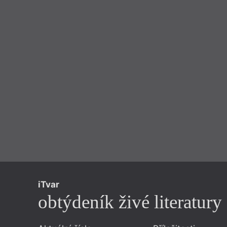
iTvar
obtýdeník živé literatury