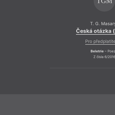
TGM
T. G. Masar
Česká otázka (
Pro předplatit
Beletrie
– Poez
Z čísla 6/201