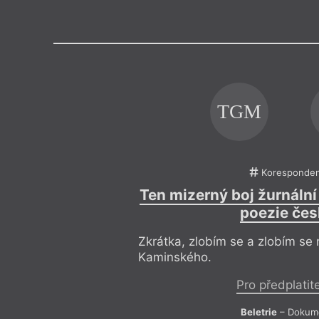
Výroční cen
TGM
Koresponde
Ten mizerný boj žurnální 
poezie čes
Zkrátka, zlobím se a zlobím se
Kaminského.
Pro předplatit
Beletrie
– Dokum