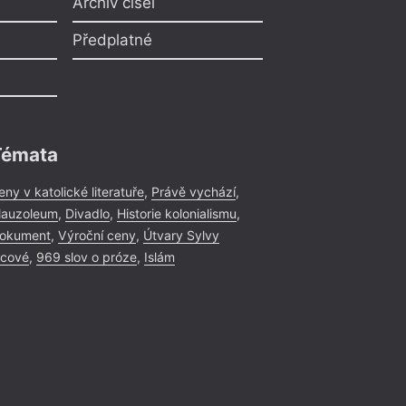
Archiv čísel
Předplatné
Témata
eny v katolické literatuře
,
Právě vychází
,
auzoleum
,
Divadlo
,
Historie kolonialismu
,
okument
,
Výroční ceny
,
Útvary Sylvy
icové
,
969 slov o próze
,
Islám