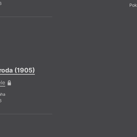
6
Pok
roda (1905)
Česká
ele
Pr
aha
6