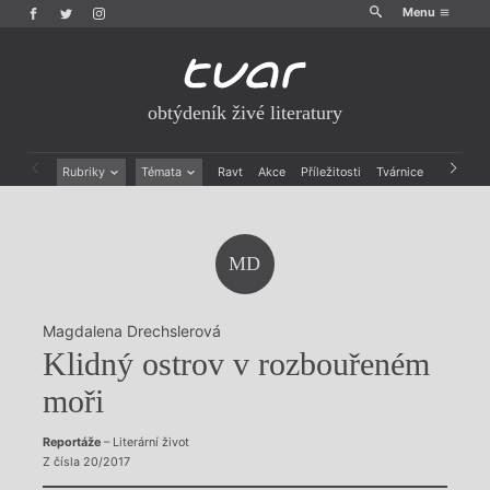
Menu
obtýdeník živé literatury
Rubriky
Témata
Ravt
Akce
Příležitosti
Tvárnice
Archiv
Beletrie
Ženy v katolické literatuře
Drobná publicistika
Právě vychází
Esejistika
Mauzoleum
MD
Recenze a reflexe
Divadlo
Reportáže
Historie kolonialismu
Rozhovory
Dokument
Magdalena Drechslerová
Výroční ceny
Klidný ostrov v rozbouřeném
moři
Reportáže
– Literární život
Z čísla 20/2017