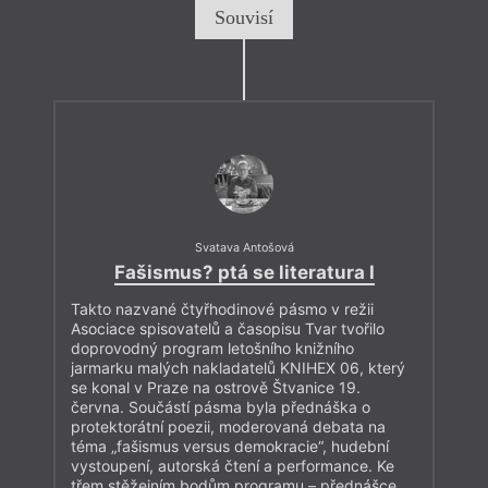
Souvisí
Svatava Antošová
Fašismus? ptá se literatura I
Takto nazvané čtyřhodinové pásmo v režii
Asociace spisovatelů a časopisu Tvar tvořilo
doprovodný program letošního knižního
jarmarku malých nakladatelů KNIHEX 06, který
se konal v Praze na ostrově Štvanice 19.
června. Součástí pásma byla přednáška o
protektorátní poezii, moderovaná debata na
téma „fašismus versus demokracie“, hudební
vystoupení, autorská čtení a performance. Ke
třem stěžejním bodům programu – přednášce,