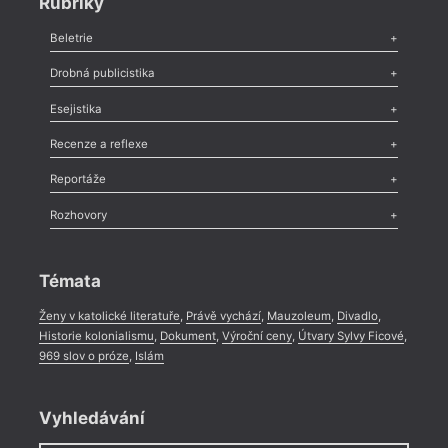
Rubriky
Beletrie
Poezie
,
Próza
,
Dokumenty
,
Drama
,
Celá rubrika
Drobná publicistika
Odlesk
,
Zasláno
,
Nezařazené
,
Novinky v Tvaru
,
Slovo
,
Výročí
,
Esejistika
Nekrolog
,
Glosa
,
Sloupek
,
Pozvánka
,
Literární soutěž
,
Komentář
,
Celá rubrika
Esej
,
Pádlo
,
Úvaha
,
Texty
,
Studie
,
Celá rubrika
Recenze a reflexe
Recenze
,
Dvakrát
,
Horké párky
,
969 slov o próze
,
Reportáže
Méně slov o próze
,
Celá rubrika
Literární zítřky
,
Reportáž
,
Literární život
,
Divadlo
,
Kritický ohlas
,
Rozhovory
Celá rubrika
Rozhovor
,
Anketa
,
Celá rubrika
Témata
Ženy v katolické literatuře
,
Právě vychází
,
Mauzoleum
,
Divadlo
,
Historie kolonialismu
,
Dokument
,
Výroční ceny
,
Útvary Sylvy Ficové
,
969 slov o próze
,
Islám
Vyhledávání