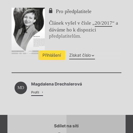
Pro předplatitele
Článek vyšel v čísle „
20/2017
“ a
dáváme ho k dispozici
předplatitelům.
Přihlášení
Získat číslo
Chviličku.
Magdalena Drechslerová
Načítá se.
MD
Profil
Sdílet na síti