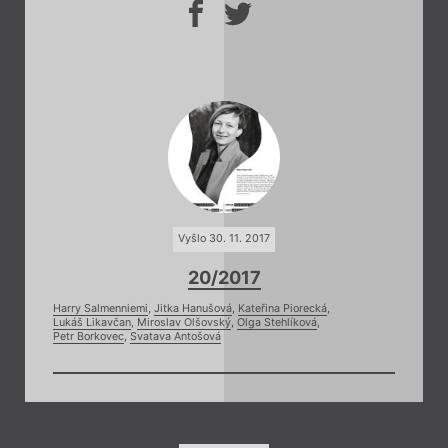
Vyšlo 30. 11. 2017
20/2017
Harry Salmenniemi
,
Jitka Hanušová
,
Kateřina Piorecká
,
Lukáš Likavčan
,
Miroslav Olšovský
,
Olga Stehlíková
,
Petr Borkovec
,
Svatava Antošová