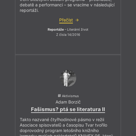
debatě a performanci – se vracíme v následující
reportáži.
Přečíst
Reportáže
– Literární život
Z čísla 14/2016
Aktivismus
Adam Borzič
Fašismus? ptá se literatura II
Takto nazvané čtyřhodinové pásmo v režii
Asociace spisovatelů a časopisu Tvar tvořilo
doprovodný program letošního knižního
jarmarku malých nakladatelů KNIHEX 06, který