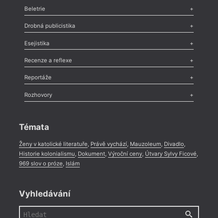
Beletrie
Poezie
,
Próza
,
Dokumenty
,
Drama
,
Celá rubrika
Drobná publicistika
Odlesk
,
Zasláno
,
Nezařazené
,
Novinky v Tvaru
,
Slovo
,
Výročí
,
Esejistika
Nekrolog
,
Glosa
,
Sloupek
,
Pozvánka
,
Literární soutěž
,
Komentář
,
Celá rubrika
Esej
,
Pádlo
,
Úvaha
,
Texty
,
Studie
,
Celá rubrika
Recenze a reflexe
Recenze
,
Dvakrát
,
Horké párky
,
969 slov o próze
,
Reportáže
Méně slov o próze
,
Celá rubrika
Literární zítřky
,
Reportáž
,
Literární život
,
Divadlo
,
Kritický ohlas
,
Rozhovory
Celá rubrika
Rozhovor
,
Anketa
,
Celá rubrika
Témata
Ženy v katolické literatuře
,
Právě vychází
,
Mauzoleum
,
Divadlo
,
Historie kolonialismu
,
Dokument
,
Výroční ceny
,
Útvary Sylvy Ficové
,
969 slov o próze
,
Islám
Vyhledávání