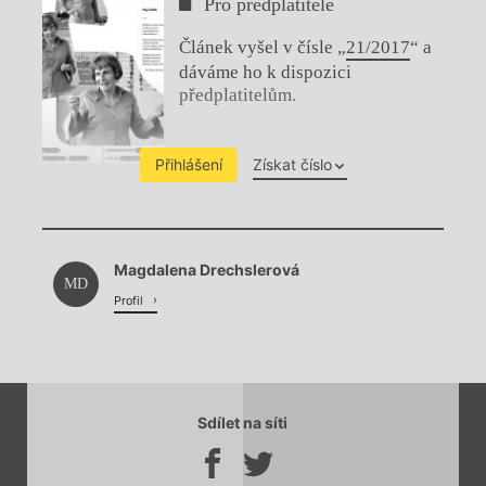
Pro předplatitele
Článek vyšel v čísle „
21/2017
“ a
dáváme ho k dispozici
předplatitelům.
Přihlášení
Získat číslo
Chviličku.
Magdalena Drechslerová
Načítá se.
MD
Profil
Sdílet na síti