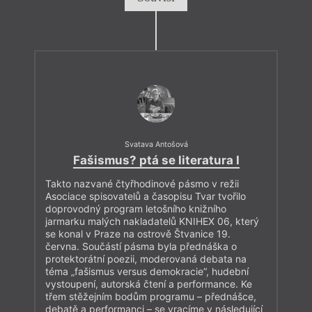
Svatava Antošová
Fašismus? ptá se literatura I
Takto nazvané čtyřhodinové pásmo v režii
Asociace spisovatelů a časopisu Tvar tvořilo
doprovodný program letošního knižního
jarmarku malých nakladatelů KNIHEX 06, který
se konal v Praze na ostrově Štvanice 19.
června. Součástí pásma byla přednáška o
protektorátní poezii, moderovaná debata na
téma „fašismus versus demokracie“, hudební
vystoupení, autorská čtení a performance. Ke
třem stěžejním bodům programu – přednášce,
debatě a performanci – se vracíme v následující