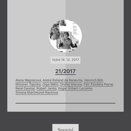
Vyšlo 14. 12. 2017
21/2017
Alena Wagnerová
,
André Rolland de Reneville
,
Heinrich Böll
,
Miloslav Topinka
,
Olga Walló
,
Ondřej Macura
,
Petr Pazdera Payne
,
René Daumal
,
Robert Janda
,
Roger Gilbert-Lecomte
,
Simona Martínková-Racková
Souvisí