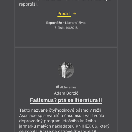
reportáži.
Přečíst
Reportáže
– Literární život
Z čísla 14/2016
Aktivismus
Adam Borzič
Fašismus? ptá se literatura II
Takto nazvané čtyřhodinové pásmo v režii
Asociace spisovatelů a časopisu Tvar tvořilo
doprovodný program letošního knižního
jarmarku malých nakladatelů KNIHEX 06, který
se konal v Praze na ostrově Štvanice 19.