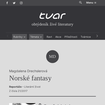
Menu
obtýdeník živé literatury
Rubriky
Témata
Ravt
Akce
Příležitosti
Tvárnice
Archiv
Beletrie
Ženy v katolické literatuře
Drobná publicistika
Právě vychází
Esejistika
Mauzoleum
MD
Recenze a reflexe
Divadlo
Reportáže
Historie kolonialismu
Rozhovory
Dokument
Magdalena Drechslerová
Výroční ceny
Norské fantasy
Reportáže
– Literární život
Z čísla 21/2017