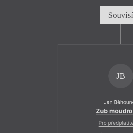
Souvis
JB
Jan Běhoun
Zub moudros
Pro předplatit