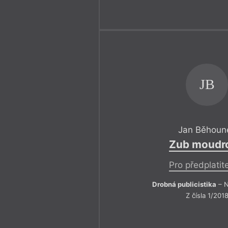
JB
Jan Běhoun
Zub moudro
Pro předplatit
Drobná publicistika
– N
Z čísla 1/201