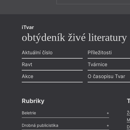
iTvar
obtýdeník živé literatury
Aktuální číslo
Příležitosti
Ravt
Tvárnice
Akce
O časopisu Tvar
Rubriky
Beletrie
Ž
M
Poezie
,
Próza
,
Dokumenty
,
Drama
,
Celá rubrika
Drobná publicistika
D