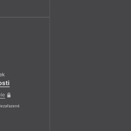
ek
sti
ele
ezařazené
8