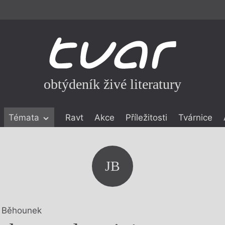
obtýdeník živé literatury
Témata
Ravt
Akce
Příležitosti
Tvárnice
ické literatuře
icistika
zí
JB
eflexe
onialismu
 Běhounek