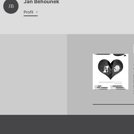
Jan Běhounek
Načítá se.
JB
Profil