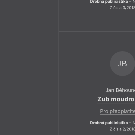
Drobná publicistika
– N
Z čísla 3/201
JB
Jan Běhoun
Zub moudros
Pro předplatit
Drobná publicistika
– N
Z čísla 2/201