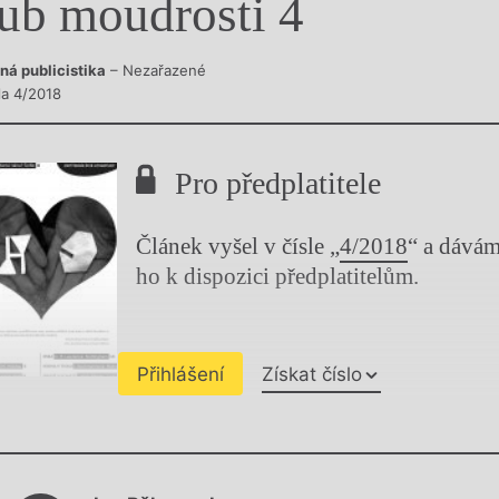
ub moudrosti 4
y
ná publicistika
– Nezařazené
la 4/2018
Pro předplatitele
Článek vyšel v čísle „
4/2018
“ a dává
ho k dispozici předplatitelům.
Přihlášení
Získat číslo
Chviličku.