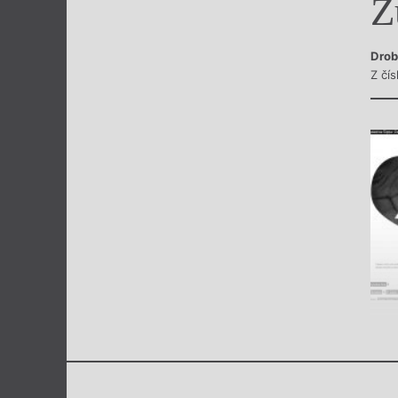
Z
Výroční cen
Drob
Z čís