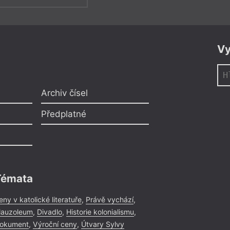
Vy
Archiv čísel
Předplatné
Témata
eny v katolické literatuře
,
Právě vychází
,
auzoleum
,
Divadlo
,
Historie kolonialismu
,
okument
,
Výroční ceny
,
Útvary Sylvy