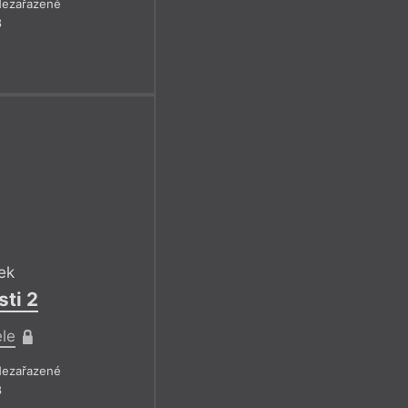
ezařazené
8
ek
ti 2
ele
ezařazené
8