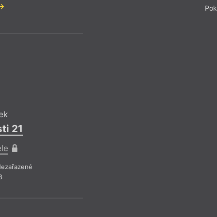
Pok
JB
Jan Běhoune
Zub moudrost
Pro předplatite
ek
Drobná publicistika
– Ne
ti 21
Z čísla 20/2018
ele
ezařazené
8
JB