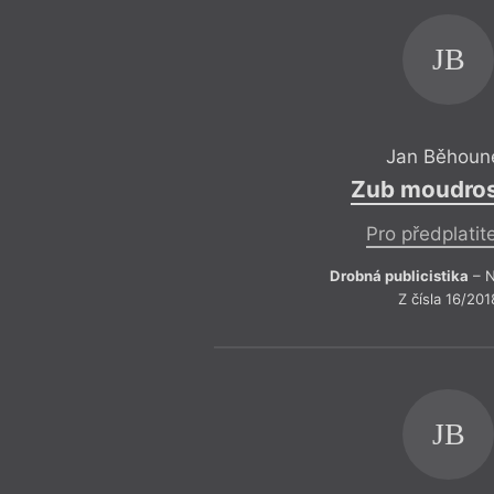
JB
Jan Běhoun
Zub moudros
Pro předplatit
Drobná publicistika
– N
Z čísla 16/201
JB