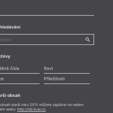
hledávání
chivy
k
těná čísla
Ravt
i 21
ce
Příležitosti
le
zařazené
arší obsah
 obsah starší roku 2015 můžete zapátrat na našem
rém webu:
http://old.itvar.cz
.