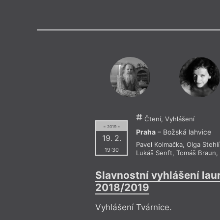
Výroční cen
Čtení, Vyhlášení
= 2019 =
Praha
– Božská lahvice
19. 2.
Pavel Kolmačka
,
Olga Stehl
19:30
Lukáš Senft
,
Tomáš Braun
Slavnostní vyhlášení lau
2018/2019
Vyhlášení Tvárnice.