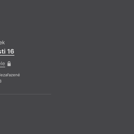
Jan Běhoune
Zub moudrost
Pro předplatite
ek
Drobná publicistika
– Ne
ti 16
Z čísla 15/2018
ele
ezařazené
8
JB
Jan Běhoune
Zub moudrost