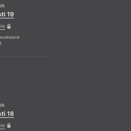
ek
Drobná publicistika
– Ne
ti 19
Z čísla 18/2018
ele
ezařazené
8
JB
Jan Běhoune
Zub moudrost
Pro předplatite
ek
Drobná publicistika
– Ne
ti 18
Z čísla 17/2018
ele