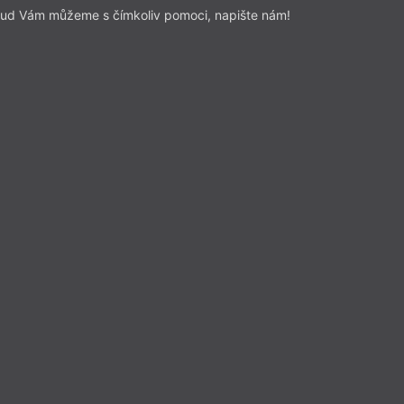
ud Vám můžeme s čímkoliv pomoci, napište nám!
k
i 20
le
zařazené