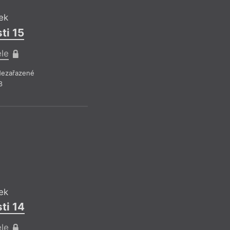
Pro předplatite
ek
Drobná publicistika
– Ne
ti 15
Z čísla 14/2018
ele
ezařazené
8
JB
Jan Běhoune
Zub moudrost
Pro předplatite
ek
Drobná publicistika
– Ne
ti 14
Z čísla 12/2018
ele