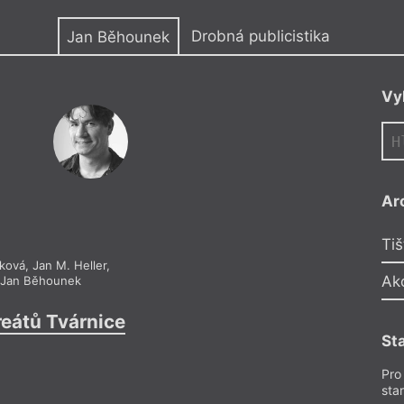
y
Drobná publicistika
Jan Běhounek
Vy
JB
Ar
Jan Běhoune
Tiš
Zub moudrost
íková
,
Jan M. Heller
,
Ak
,
Jan Běhounek
Pro předplatite
reátů Tvárnice
Drobná publicistika
– Ne
Z čísla 21/2018
St
Pro
sta