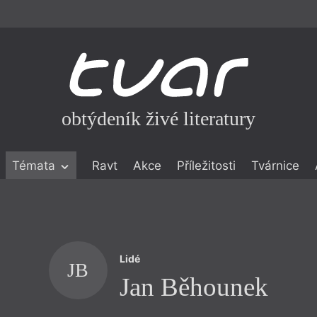
obtýdeník živé literatury
Témata
Ravt
Akce
Příležitosti
Tvárnice
ické literatuře
icistika
zí
Lidé
eflexe
JB
Jan Běhounek
onialismu