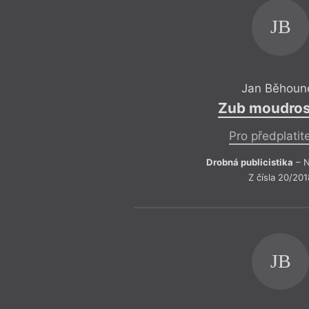
JB
Jan Běhoun
Zub moudros
Pro předplatit
Drobná publicistika
– N
Z čísla 20/201
JB