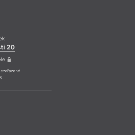
Jan Běhoune
Zub moudrost
Pro předplatite
ek
Drobná publicistika
– Ne
ti 20
Z čísla 19/2018
ele
ezařazené
8
JB
Jan Běhoune
Zub moudrost
Pro předplatite