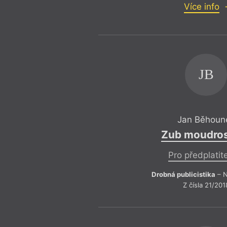
Více info
JB
Jan Běhoun
Zub moudros
Pro předplatit
Drobná publicistika
– N
Z čísla 21/201