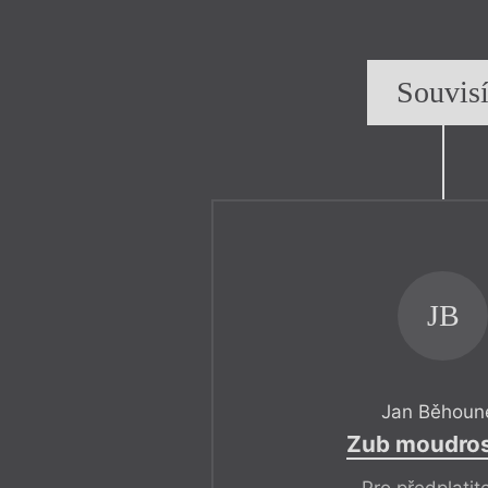
Souvis
JB
Jan Běhoun
Zub moudros
Pro předplatit