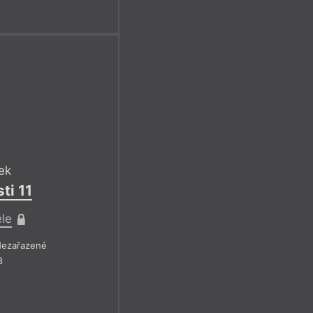
ek
ti 11
ele
ezařazené
8