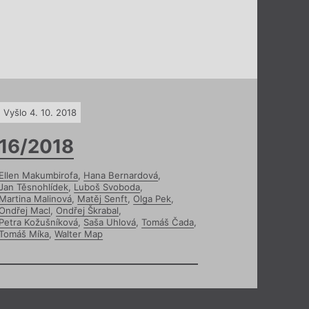
Vyšlo 4. 10. 2018
16/2018
Ellen Makumbirofa
,
Hana Bernardová
,
Jan Těsnohlídek
,
Luboš Svoboda
,
Martina Malinová
,
Matěj Senft
,
Olga Pek
,
Ondřej Macl
,
Ondřej Škrabal
,
Petra Kožušníková
,
Saša Uhlová
,
Tomáš Čada
,
Tomáš Míka
,
Walter Map