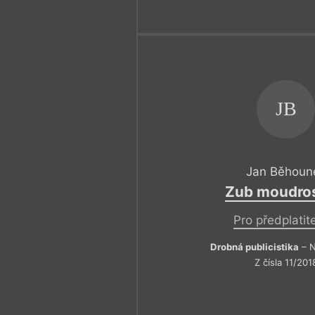
JB
Jan Běhoun
Zub moudros
Pro předplatit
Drobná publicistika
– N
Z čísla 11/201