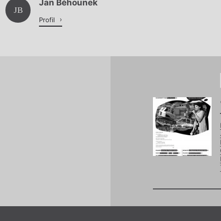
Jan Běhounek
Načítá se.
JB
Profil