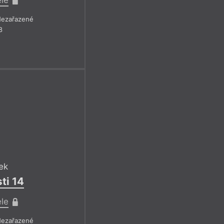
ezařazené
8
ek
ti 14
ele
ezařazené