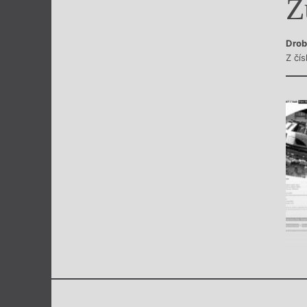
Z
Výroční cen
Drob
Z čís