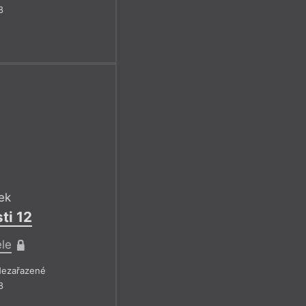
8
ek
ti 12
ele
ezařazené
8