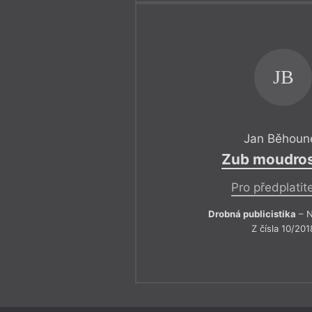
JB
Jan Běhoun
Zub moudros
Pro předplatit
Drobná publicistika
– N
Z čísla 10/201