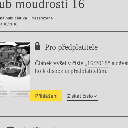
ub moudrosti 16
y
ná publicistika
– Nezařazené
la 16/2018
Pro předplatitele
Článek vyšel v čísle „
16/2018
“ a dáv
ho k dispozici předplatitelům.
Přihlášení
Získat číslo
Chviličku.