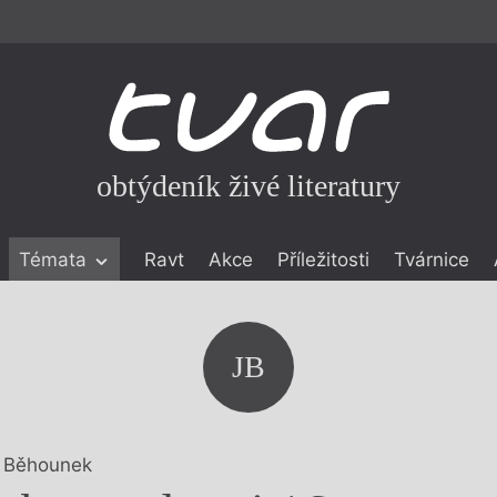
obtýdeník živé literatury
Témata
Ravt
Akce
Příležitosti
Tvárnice
ické literatuře
icistika
zí
JB
eflexe
onialismu
 Běhounek