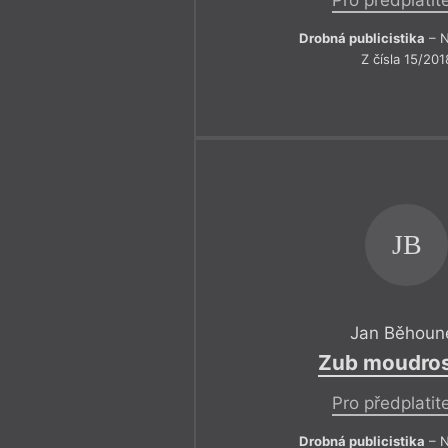
Drobná publicistika
– N
Z čísla 15/201
JB
Jan Běhoun
Zub moudros
Pro předplatit
Drobná publicistika
– N