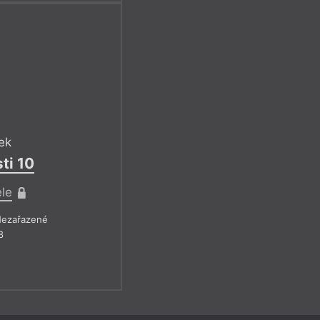
ek
ti 10
ele
ezařazené
8