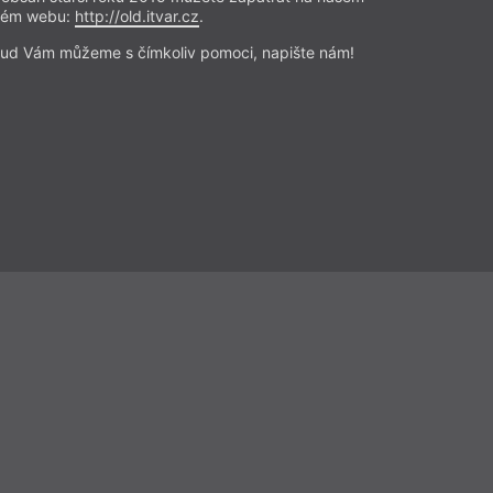
rém webu:
http://old.itvar.cz
.
Přečíst
ud Vám můžeme s čímkoliv pomoci, napište nám!
ovory
– Rozhovor
 čísla 16/2018