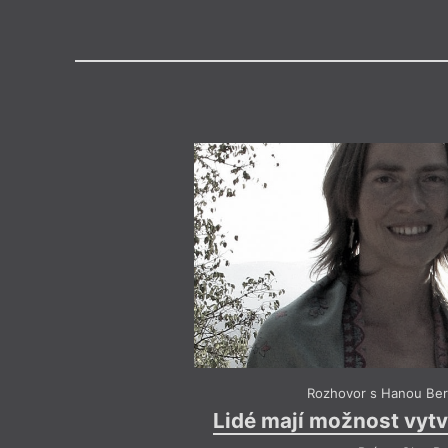
Výroční cen
Medailon
vystudovala zahradní a krajinář
postgraduální program Economic
Schumacher College v Anglii. Z
způsoby života a tvorbou funguj
založených na opravdové komun
Podporuje místní ekonomiku a še
půdě. V současné době spolupr
půdu a s Asociací místních potra
(AMPI). Tlumočí a překládá z an
Krásnější svět je možný, naše s
Charlese Eisensteina). Poradn
od roku 2016. Duší je zahradni
Rozhovor s Hanou Be
Lidé mají možnost vytvo