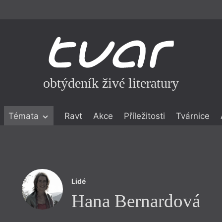
obtýdeník živé literatury
Témata
Ravt
Akce
Příležitosti
Tvárnice
ické literatuře
icistika
zí
Lidé
eflexe
Hana Bernardová
onialismu