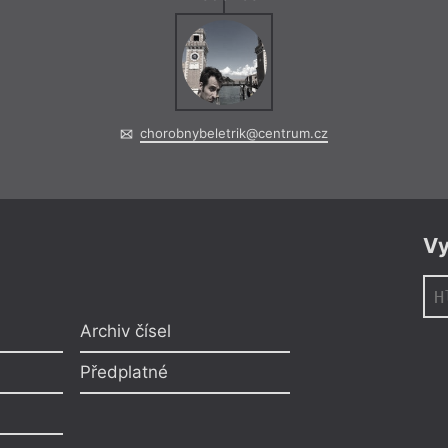
chorobnybeletrik@centrum.cz
Vy
Archiv čísel
Předplatné