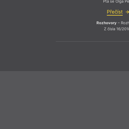
Ptá se Olga P
Přečíst
Rozhovory
– Roz
Z čísla 16/201