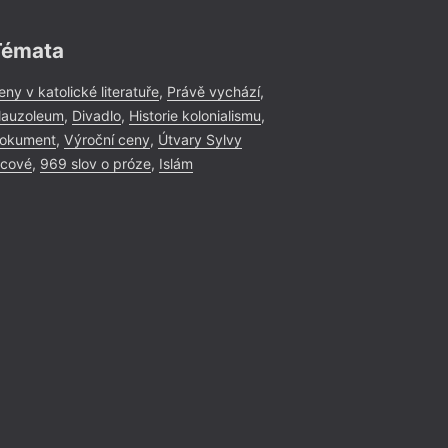
Témata
eny v katolické literatuře
,
Právě vychází
,
auzoleum
,
Divadlo
,
Historie kolonialismu
,
okument
,
Výroční ceny
,
Útvary Sylvy
icové
,
969 slov o próze
,
Islám