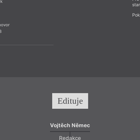
ek
sta
Pok
Rozh
hovor
Z
8
Edituje
Vojtěch Němec
Redakce