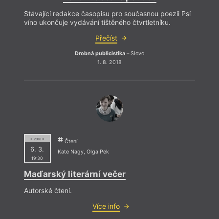
Stávající redakce časopisu pro současnou poezii Psí
víno ukončuje vydávání tištěného čtvrtletníku.
Přečíst
Drobná publicistika
– Slovo
1. 8. 2018
= 2018 =
Čtení
6. 3.
Kate Nagy
,
Olga Pek
19:30
Maďarský literární večer
Autorské čtení.
Více info