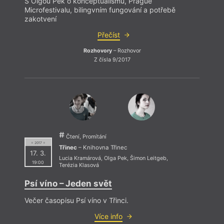
S Olgou Pek o konceptualismu, Prague
Microfestivalu, bilingvním fungování a potřebě
zakotvení
Přečíst
Rozhovory
– Rozhovor
Z čísla 9/2017
Čtení, Promítání
= 2017 =
Třinec
– Knihovna Třinec
17. 3.
Lucia Kramárová
,
Olga Pek
,
Šimon Leitgeb
,
19:00
Terézia Klasová
Psí víno – Jeden svět
Večer časopisu Psí víno v Třinci.
Více info