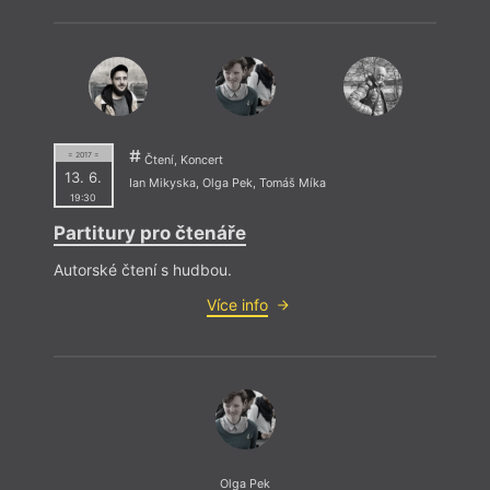
= 2017 =
Čtení, Koncert
13. 6.
Ian Mikyska
,
Olga Pek
,
Tomáš Míka
19:30
Partitury pro čtenáře
Autorské čtení s hudbou.
Více info
Olga Pek