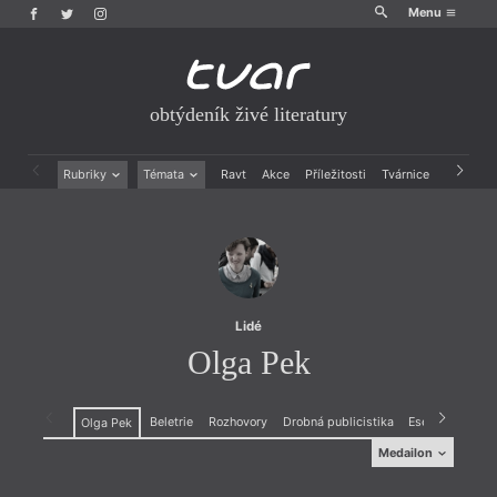
Menu
obtýdeník živé literatury
Rubriky
Témata
Ravt
Akce
Příležitosti
Tvárnice
Archiv
Beletrie
Ženy v katolické literatuře
Drobná publicistika
Právě vychází
Esejistika
Mauzoleum
Recenze a reflexe
Divadlo
Reportáže
Historie kolonialismu
Rozhovory
Dokument
Lidé
Výroční ceny
Olga Pek
Beletrie
Rozhovory
Drobná publicistika
Esejistika
Olga Pek
Medailon
Medailon
(1987), básnířka, redaktorka časopisu
Psí víno
a