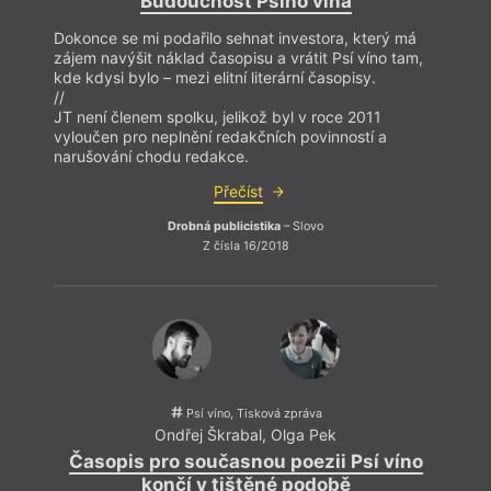
Budoucnost Psího vína
Dokonce se mi podařilo sehnat investora, který má
zájem navýšit náklad časopisu a vrátit Psí víno tam,
kde kdysi bylo – mezi elitní literární časopisy.
//
JT není členem spolku, jelikož byl v roce 2011
vyloučen pro neplnění redakčních povinností a
narušování chodu redakce.
Přečíst
Drobná publicistika
– Slovo
Z čísla 16/2018
Psí víno, Tisková zpráva
Ondřej Škrabal
,
Olga Pek
Časopis pro současnou poezii Psí víno
končí v tištěné podobě