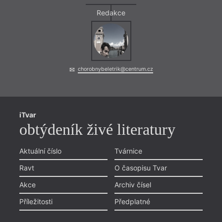
Redakce
chorobnybeletrik@centrum.cz
iTvar
obtýdeník živé literatury
Aktuální číslo
Tvárnice
Ravt
O časopisu Tvar
Akce
Archiv čísel
Příležitosti
Předplatné