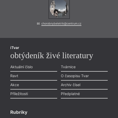
chorobnybeletrik@centrum.cz
iTvar
obtýdeník živé literatury
Aktuální číslo
Tvárnice
Ravt
O časopisu Tvar
Akce
Archiv čísel
Příležitosti
Předplatné
Rubriky