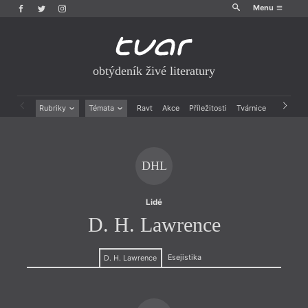
Menu
obtýdeník živé literatury
Rubriky
Témata
Ravt
Akce
Příležitosti
Tvárnice
Archiv
Beletrie
Ženy v katolické literatuře
Drobná publicistika
Právě vychází
Esejistika
Mauzoleum
DHL
Recenze a reflexe
Divadlo
Reportáže
Historie kolonialismu
Rozhovory
Dokument
Lidé
Výroční ceny
D. H. Lawrence
Esejistika
D. H. Lawrence