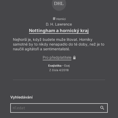
DHL
Horníci
D. H. Lawrence
Nottingham a hornický kraj
Nejhorší je, když budete muže litovat. Horníky
Nejho
samotné by to nikdy nenapadlo do té doby, než je to
samot
naučili agitátoři a sentimentalisté.
naučil
Pro předplatitele
Esejistika
– Esej
Z čísla 4/2018
Vyhledávání