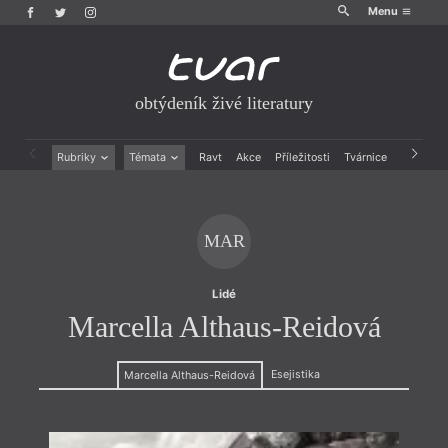
Menu
obtýdeník živé literatury
Rubriky
Témata
Ravt
Akce
Příležitosti
Tvárnice
Archiv
Beletrie
Ženy v katolické literatuře
Drobná publicistika
Právě vychází
Esejistika
Mauzoleum
MAR
Recenze a reflexe
Divadlo
Reportáže
Historie kolonialismu
Rozhovory
Dokument
Lidé
Výroční ceny
Marcella Althaus-Reidová
Esejistika
Marcella Althaus-Reidová