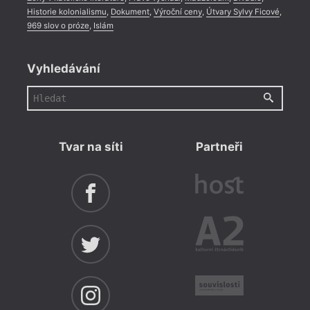
Historie kolonialismu
,
Dokument
,
Výroční ceny
,
Útvary Sylvy Ficové
,
969 slov o próze
,
Islám
Vyhledávání
Tvar na síti
Partneři