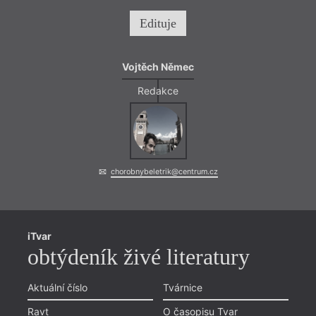
Edituje
Vojtěch Němec
Redakce
chorobnybeletrik@centrum.cz
iTvar
obtýdeník živé literatury
Aktuální číslo
Tvárnice
Ravt
O časopisu Tvar