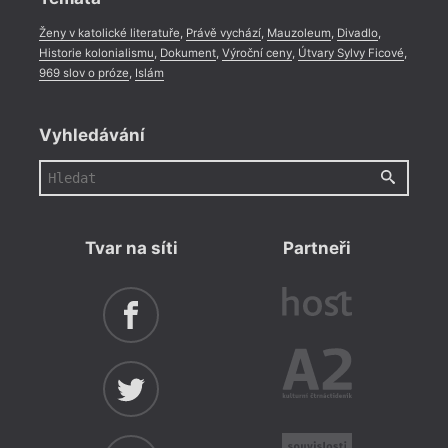
Ženy v katolické literatuře
,
Právě vychází
,
Mauzoleum
,
Divadlo
,
Historie kolonialismu
,
Dokument
,
Výroční ceny
,
Útvary Sylvy Ficové
,
969 slov o próze
,
Islám
Vyhledávání
Tvar na síti
Partneři