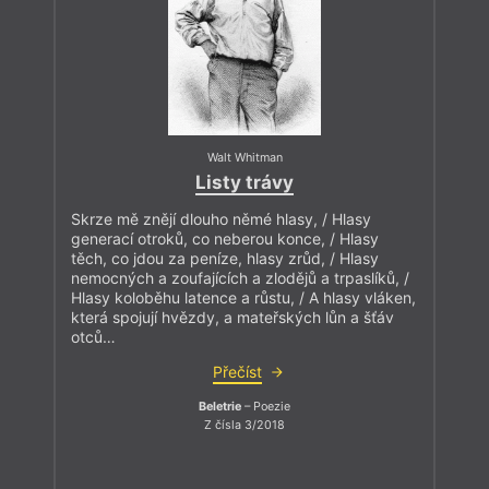
Walt Whitman
Listy trávy
Skrze mě znějí dlouho němé hlasy, / Hlasy
generací otroků, co neberou konce, / Hlasy
těch, co jdou za peníze, hlasy zrůd, / Hlasy
nemocných a zoufajících a zlodějů a trpaslíků, /
Hlasy koloběhu latence a růstu, / A hlasy vláken,
která spojují hvězdy, a mateřských lůn a šťáv
otců…
Přečíst
Beletrie
– Poezie
Z čísla 3/2018