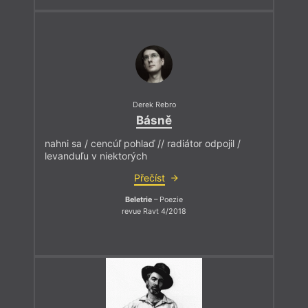
Derek Rebro
Básně
nahni sa / cencúľ pohlaď // radiátor odpojil /
levanduľu v niektorých
Přečíst
Beletrie
– Poezie
revue Ravt 4/2018