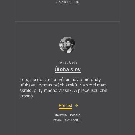
Z čísla 17/2016
Tomáš Čada
Úloha slov
Tetuju si do sítnice tvůj úsměv a mé prsty
uťukávají rytmus tvých kroků. Na srdci mám
škraloup, ty mnoho vrásek. A přece jsou obě
krásná.
Přečíst
Beletrie
– Poezie
revue Ravt 4/2018