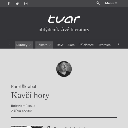
Menu
obtýdeník živé literatury
Rubriky
Témata
Ravt
Akce
Příležitosti
Tvárnice
Archiv
Beletrie
Ženy v katolické literatuře
Drobná publicistika
Právě vychází
Esejistika
Mauzoleum
Recenze a reflexe
Divadlo
Reportáže
Historie kolonialismu
Rozhovory
Dokument
Karel Škrabal
Výroční ceny
Kavčí hory
Beletrie
– Poezie
Z čísla 4/2018