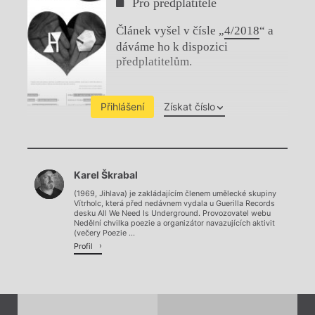
Pro předplatitele
Článek vyšel v čísle „
4/2018
“ a
dáváme ho k dispozici
předplatitelům.
Přihlášení
Získat číslo
Chviličku.
Karel Škrabal
Načítá se.
(1969, Jihlava) je zakládajícím členem umělecké skupiny
Vítrholc, která před nedávnem vydala u Guerilla Records
desku All We Need Is Underground. Provozovatel webu
Nedělní chvilka poezie a organizátor navazujících aktivit
(večery Poezie ...
Profil