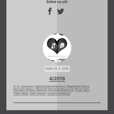
Sdílet na síti
Vyšlo 22. 2. 2018
4/2018
D. H. Lawrence
,
Ingeborg Bachmannová
,
Magdaléna Šipka
,
Marcella Althaus-Reidová
,
Michaela Marksová
,
Pavel Zajíc
,
Peter Høeg
,
Saša Uhlová
,
Svatava Antošová