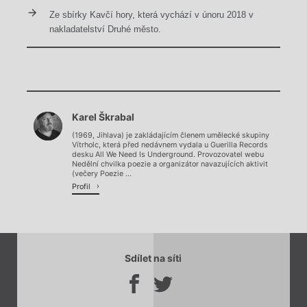
Ze sbírky Kavčí hory, která vychází v únoru 2018 v
nakladatelství Druhé město.
Chviličku.
Karel Škrabal
Načítá se.
(1969, Jihlava) je zakládajícím členem umělecké skupiny
Vítrholc, která před nedávnem vydala u Guerilla Records
desku All We Need Is Underground. Provozovatel webu
Nedělní chvilka poezie a organizátor navazujících aktivit
(večery Poezie ...
Profil
Sdílet na síti