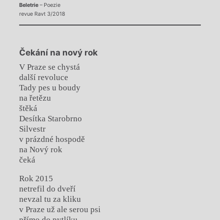
Beletrie
– Poezie
revue Ravt 3/2018
Čekání na nový rok
V Praze se chystá
další revoluce
Tady pes u boudy
na řetězu
štěká
Desítka Starobrno
Silvestr
v prázdné hospodě
na Nový rok
čeká
Rok 2015
netrefil do dveří
nevzal tu za kliku
v Praze už ale serou psi
přímo do pytlíku