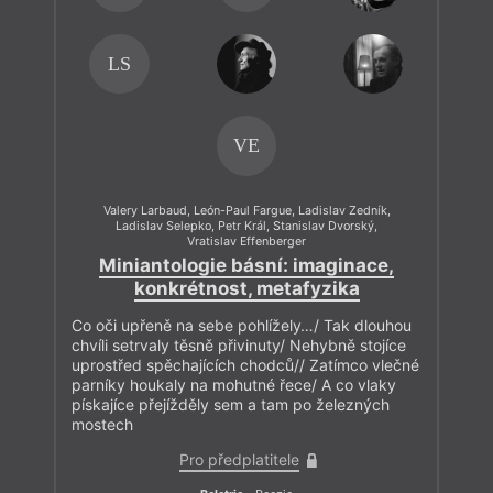
LS
VE
Valery Larbaud
,
León-Paul Fargue
,
Ladislav Zedník
,
Ladislav Selepko
,
Petr Král
,
Stanislav Dvorský
,
Vratislav Effenberger
Miniantologie básní: imaginace,
konkrétnost, metafyzika
Co oči upřeně na sebe pohlížely…/ Tak dlouhou
chvíli setrvaly těsně přivinuty/ Nehybně stojíce
uprostřed spěchajících chodců// Zatímco vlečné
parníky houkaly na mohutné řece/ A co vlaky
pískajíce přejížděly sem a tam po železných
mostech
Pro předplatitele