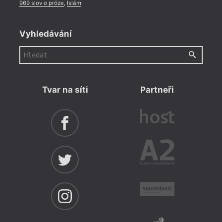
969 slov o próze
,
Islám
Vyhledávání
Tvar na síti
Partneři