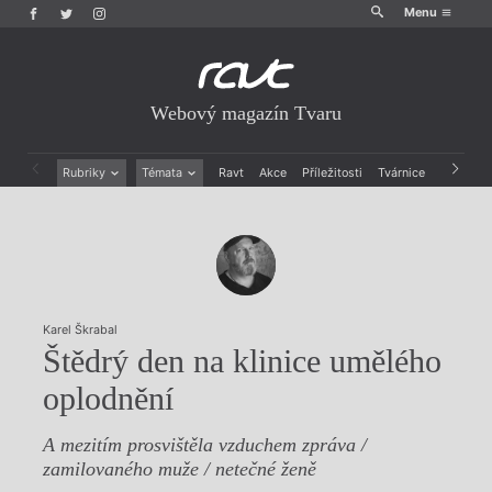
Menu
Webový magazín Tvaru
Rubriky
Témata
Ravt
Akce
Příležitosti
Tvárnice
Archiv
Beletrie
Ženy v katolické literatuře
Drobná publicistika
Právě vychází
Esejistika
Mauzoleum
Recenze a reflexe
Divadlo
Reportáže
Historie kolonialismu
Rozhovory
Dokument
Karel Škrabal
Výroční ceny
Štědrý den na klinice umělého
oplodnění
A mezitím prosvištěla vzduchem zpráva /
zamilovaného muže / netečné ženě