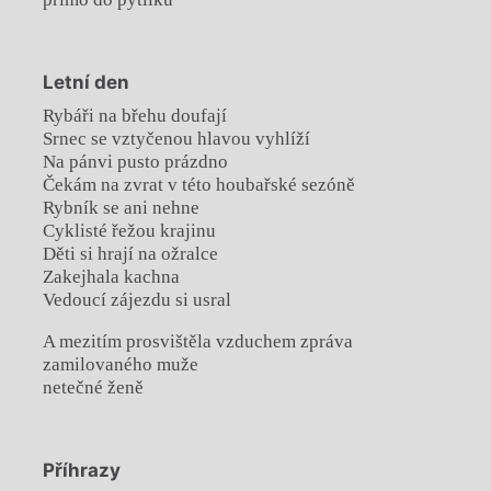
Letní den
Rybáři na břehu doufají
Srnec se vztyčenou hlavou vyhlíží
Na pánvi pusto prázdno
Čekám na zvrat v této houbařské sezóně
Rybník se ani nehne
Cyklisté řežou krajinu
Děti si hrají na ožralce
Zakejhala kachna
Vedoucí zájezdu si usral
A mezitím prosvištěla vzduchem zpráva
zamilovaného muže
netečné ženě
Příhrazy