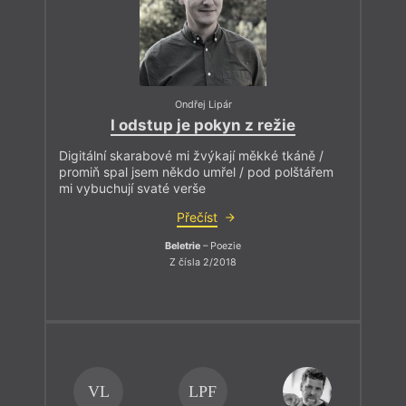
Ondřej Lipár
I odstup je pokyn z režie
Digitální skarabové mi žvýkají měkké tkáně /
promiň spal jsem někdo umřel / pod polštářem
mi vybuchují svaté verše
Přečíst
Beletrie
– Poezie
Z čísla 2/2018
VL
LPF