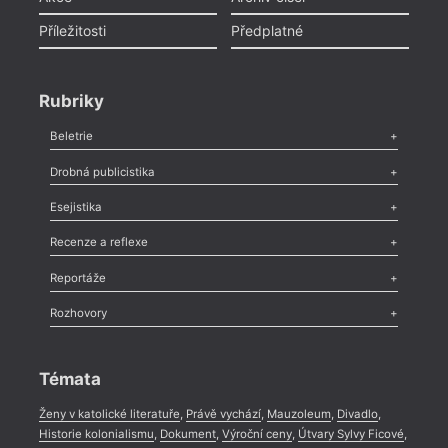
Příležitosti
Předplatné
Rubriky
Beletrie
Poezie
,
Próza
,
Dokumenty
,
Drama
,
Celá rubrika
Drobná publicistika
Odlesk
,
Zasláno
,
Nezařazené
,
Novinky v Tvaru
,
Slovo
,
Výročí
,
Esejistika
Nekrolog
,
Glosa
,
Sloupek
,
Pozvánka
,
Literární soutěž
,
Komentář
,
Celá rubrika
Esej
,
Pádlo
,
Úvaha
,
Texty
,
Studie
,
Celá rubrika
Recenze a reflexe
Recenze
,
Dvakrát
,
Horké párky
,
969 slov o próze
,
Reportáže
Méně slov o próze
,
Celá rubrika
Literární zítřky
,
Reportáž
,
Literární život
,
Divadlo
,
Kritický ohlas
,
Rozhovory
Celá rubrika
Rozhovor
,
Anketa
,
Celá rubrika
Témata
Ženy v katolické literatuře
,
Právě vychází
,
Mauzoleum
,
Divadlo
,
Historie kolonialismu
,
Dokument
,
Výroční ceny
,
Útvary Sylvy Ficové
,