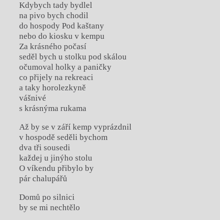
Kdybych tady bydlel
na pivo bych chodil
do hospody Pod kaštany
nebo do kiosku v kempu
Za krásného počasí
seděl bych u stolku pod skálou
očumoval holky a paničky
co přijely na rekreaci
a taky horolezkyně
vášnivé
s krásnýma rukama
Až by se v září kemp vyprázdnil
v hospodě seděli bychom
dva tři sousedi
každej u jinýho stolu
O víkendu přibylo by
pár chalupářů
Domů po silnici
by se mi nechtělo