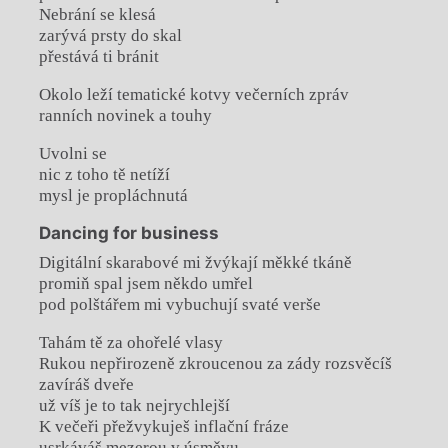
Nebrání se klesá
zarývá prsty do skal
přestává ti bránit
Okolo leží tematické kotvy večerních zpráv
ranních novinek a touhy
Uvolni se
nic z toho tě netíží
mysl je propláchnutá
Dancing for business
Digitální skarabové mi žvýkají měkké tkáně
promiň spal jsem někdo umřel
pod polštářem mi vybuchují svaté verše
Tahám tě za ohořelé vlasy
Rukou nepřirozeně zkroucenou za zády rozsvěcíš
zavíráš dveře
už víš je to tak nejrychlejší
K večeři přežvykuješ inflační fráze
usrkáváš mezerou v úsměvu