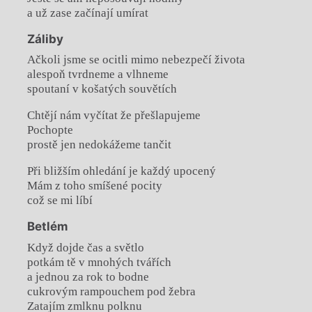
a už zase začínají umírat
Záliby
Ačkoli jsme se ocitli mimo nebezpečí života
alespoň tvrdneme a vlhneme
spoutaní v košatých souvětích
Chtějí nám vyčítat že přešlapujeme
Pochopte
prostě jen nedokážeme tančit
Při bližším ohledání je každý upocený
Mám z toho smíšené pocity
což se mi líbí
Betlém
Když dojde čas a světlo
potkám tě v mnohých tvářích
a jednou za rok to bodne
cukrovým rampouchem pod žebra
Zatajím zmlknu polknu