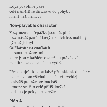
Když povolíme paže
celé náměstí se dá znovu do pohybu
hnané naší nemocí
Non-playable character
Vozy metra i přepážky jsou nás plné
rozehráváš pátrání kterým z nich bys mohl být
kým už jsi byl
Odříkáváte na značkách
uhranutí možnostmi
které jsou v každém okamžiku právě dvě
modlitbu za dostatečnou výdrž
Přeskakuješ skladbu když přes sklo sleduješ rty
jedeme v tom všichni jen někteří rychleji
neslyšíš protože posloucháš
protože se tě to celé příliš dotýká
i odstup je pokynem z režie
Plán A