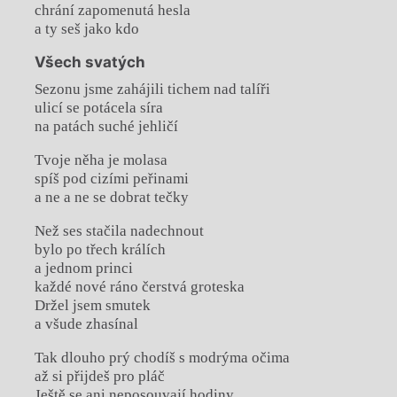
chrání zapomenutá hesla
a ty seš jako kdo
Všech svatých
Sezonu jsme zahájili tichem nad talíři
ulicí se potácela síra
na patách suché jehličí
Tvoje něha je molasa
spíš pod cizími peřinami
a ne a ne se dobrat tečky
Než ses stačila nadechnout
bylo po třech králích
a jednom princi
každé nové ráno čerstvá groteska
Držel jsem smutek
a všude zhasínal
Tak dlouho prý chodíš s modrýma očima
až si přijdeš pro pláč
Ještě se ani neposouvají hodiny