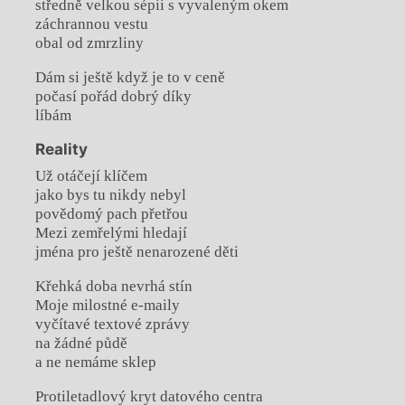
středně velkou sépii s vyvaleným okem
záchrannou vestu
obal od zmrzliny
Dám si ještě když je to v ceně
počasí pořád dobrý díky
líbám
Reality
Už otáčejí klíčem
jako bys tu nikdy nebyl
povědomý pach přetřou
Mezi zemřelými hledají
jména pro ještě nenarozené děti
Křehká doba nevrhá stín
Moje milostné e-maily
vyčítavé textové zprávy
na žádné půdě
a ne nemáme sklep
Protiletadlový kryt datového centra