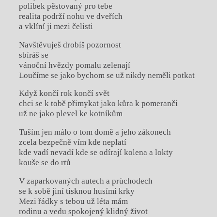
polibek pěstovaný pro tebe
realita podrží nohu ve dveřích
a vklíní ji mezi čelisti
Navštěvuješ drobíš pozornost
sbíráš se
vánoční hvězdy pomalu zelenají
Loučíme se jako bychom se už nikdy neměli potkat
Když končí rok končí svět
chci se k tobě přimykat jako kůra k pomeranči
už ne jako plevel ke kotníkům
Tuším jen málo o tom domě a jeho zákonech
zcela bezpečně vím kde neplatí
kde vadí nevadí kde se odírají kolena a lokty
kouše se do rtů
V zaparkovaných autech a průchodech
se k sobě jiní tisknou husími krky
Mezi řádky s tebou už léta mám
rodinu a vedu spokojený klidný život