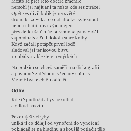
Město se přes léto docela změnilo
nemohl jsi najít ani ta místa kde ses ztrácel
Opět ses divil kolik je na světě
druhů křížovek a co dalšího lze svléknout
nebo ochutit olivovým olejem
přes délku šatů a úzká ramínka jsi neviděl
zapomínals a četl dokola staré knihy
Když začali potápět první lodě
sledoval jsi tenisovou bitvu
v chládku v křesle v trenýrkách
Na podzim se chceš zaměřit na diskografii
a postupně zhlédnout všechny snímky
V zimě byste chtěli odletět
Odliv
Kde tě podložit abys nekulhal
a odkud nasvítit
Pozoruješ velryby
uniká ti co dělají od vynoření do vynoření
pokládáš se na hladinu a zkoušíš potlačit tělo