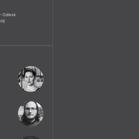
 Odlesk
016