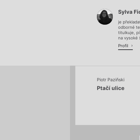
Sylva F
Načítá se.
je překlada
odborné tex
titulkuje, 
na vysoké š
Profil
Piotr Paziňski
Ptačí ulice