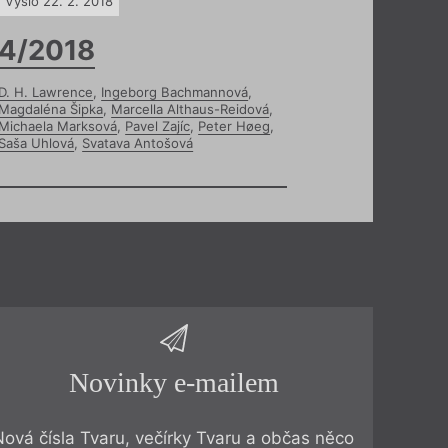
Vyšlo 22. 2. 2018
4/2018
D. H. Lawrence
,
Ingeborg Bachmannová
,
Magdaléna Šipka
,
Marcella Althaus-Reidová
,
Michaela Marksová
,
Pavel Zajíc
,
Peter Høeg
,
Saša Uhlová
,
Svatava Antošová
Novinky e-mailem
Nová čísla Tvaru, večírky Tvaru a občas něco