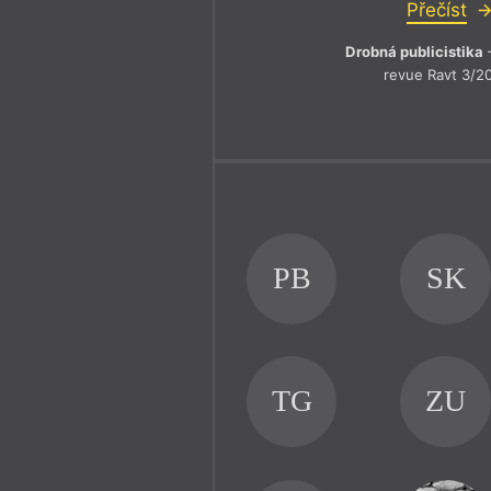
Přečíst
Drobná publicistika
–
revue Ravt 3/2
PB
SK
TG
ZU