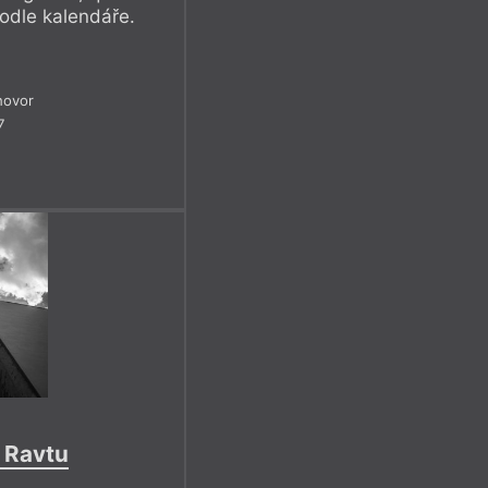
podle kalendáře.
hovor
7
v Ravtu