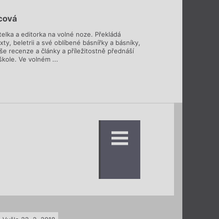
icová
telka a editorka na volné noze. Překládá
ty, beletrii a své oblíbené básnířky a básníky,
píše recenze a články a příležitostně přednáší
kole. Ve volném ...