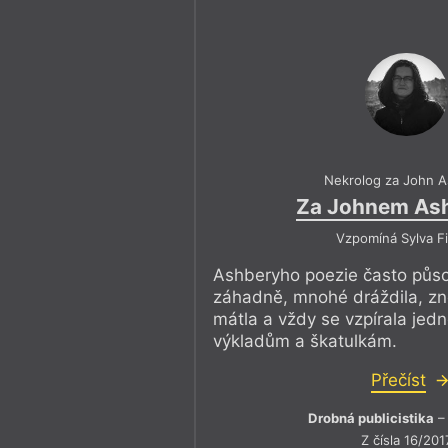
Nekrolog za John 
Za Johnem As
Vzpomíná Sylva F
Ashberyho poezie často půso
záhadně, mnohé dráždila, zn
mátla a vždy se vzpírala je
výkladům a škatulkám.
Přečíst
Drobná publicistika
– 
Z čísla 16/201