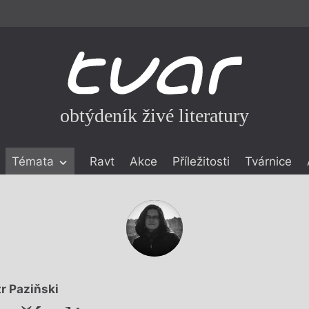
obtýdeník živé literatury
Témata
Ravt
Akce
Příležitosti
Tvárnice
ické literatuře
icistika
zí
eflexe
onialismu
tr Paziňski