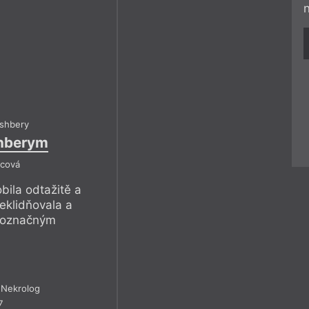
Ashbery
hberym
icová
bila odtažitě a
eklidňovala a
dnoznačným
Nekrolog
7