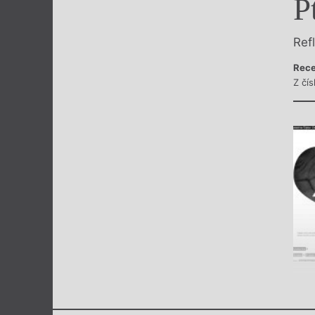
P
Výroční cen
Ref
Rece
Z čís