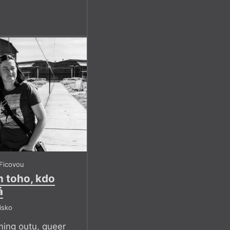
Ficovou
m toho, kdo
á
isko
ming outu, queer