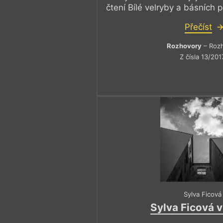
čtení Bílé velryby a básních 
Přečíst
Rozhovory
– Roz
Z čísla 13/201
Sylva Ficová
Sylva Ficová 