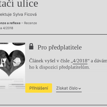
tačí ulice
y
lektuje Sylva Ficová
nze a reflexe
– Recenze
la 4/2018
Pro předplatitele
Článek vyšel v čísle „
4/2018
“ a dává
ho k dispozici předplatitelům.
Přihlášení
Získat číslo
Chviličku.