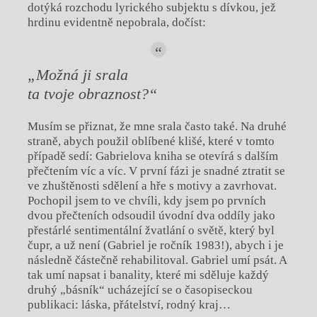
dotýká rozchodu lyrického subjektu s dívkou, jež
hrdinu evidentně nepobrala, dočíst:
„Možná ji srala
ta tvoje obraznost?“
Musím se přiznat, že mne srala často také. Na druhé
straně, abych použil oblíbené klišé, které v tomto
případě sedí: Gabrielova kniha se otevírá s dalším
přečtením víc a víc. V první fázi je snadné ztratit se
ve zhuštěnosti sdělení a hře s motivy a zavrhovat.
Pochopil jsem to ve chvíli, kdy jsem po prvních
dvou přečteních odsoudil úvodní dva oddíly jako
přestárlé sentimentální žvatlání o světě, který byl
čupr, a už není (Gabriel je ročník 1983!), abych i je
následně částečně rehabilitoval. Gabriel umí psát. A
tak umí napsat i banality, které mi sděluje každý
druhý „básník“ ucházející se o časopiseckou
publikaci: láska, přátelství, rodný kraj…