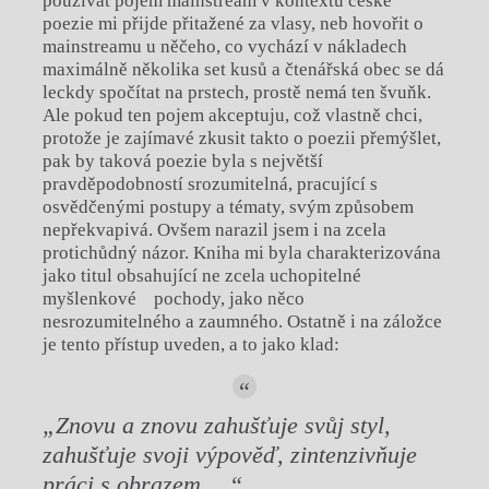
používat pojem mainstream v kontextu české
poezie mi přijde přitažené za vlasy, neb hovořit o
mainstreamu u něčeho, co vychází v nákladech
maximálně několika set kusů a čtenářská obec se dá
leckdy spočítat na prstech, prostě nemá ten švuňk.
Ale pokud ten pojem akceptuju, což vlastně chci,
protože je zajímavé zkusit takto o poezii přemýšlet,
pak by taková poezie byla s největší
pravděpodobností srozumitelná, pracující s
osvědčenými postupy a tématy, svým způsobem
nepřekvapivá. Ovšem narazil jsem i na zcela
protichůdný názor. Kniha mi byla charakterizována
jako titul obsahující ne zcela uchopitelné
myšlenkové pochody, jako něco
nesrozumitelného a zaumného. Ostatně i na záložce
je tento přístup uveden, a to jako klad:
„Znovu a znovu zahušťuje svůj styl,
zahušťuje svoji výpověď, zintenzivňuje
práci s obrazem,…“