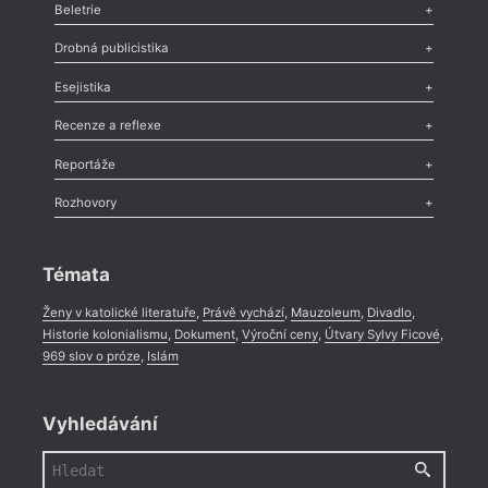
Beletrie
Poezie
,
Próza
,
Dokumenty
,
Drama
,
Celá rubrika
Drobná publicistika
Odlesk
,
Zasláno
,
Nezařazené
,
Novinky v Tvaru
,
Slovo
,
Výročí
,
Esejistika
Nekrolog
,
Glosa
,
Sloupek
,
Pozvánka
,
Literární soutěž
,
Komentář
,
Celá rubrika
Esej
,
Pádlo
,
Úvaha
,
Texty
,
Studie
,
Celá rubrika
Recenze a reflexe
Recenze
,
Dvakrát
,
Horké párky
,
969 slov o próze
,
Reportáže
Méně slov o próze
,
Celá rubrika
Literární zítřky
,
Reportáž
,
Literární život
,
Divadlo
,
Kritický ohlas
,
Rozhovory
Celá rubrika
Rozhovor
,
Anketa
,
Celá rubrika
Témata
Ženy v katolické literatuře
,
Právě vychází
,
Mauzoleum
,
Divadlo
,
Historie kolonialismu
,
Dokument
,
Výroční ceny
,
Útvary Sylvy Ficové
,
969 slov o próze
,
Islám
Vyhledávání