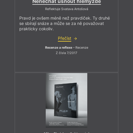
Nenechat usnout hlemýždě
Reflektuje Svatava Antošová
Pravd je ovšem méně než pravdiček. Ty druhé
se sbírají snáze a může se za ně považovat
prakticky cokoliv.
Přečíst
Recenze a reflexe
– Recenze
Z čísla 7/2017