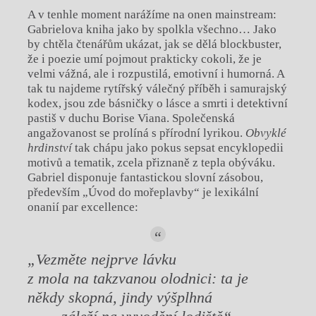
A v tenhle moment narážíme na onen mainstream:
Gabrielova kniha jako by spolkla všechno… Jako
by chtěla čtenářům ukázat, jak se dělá blockbuster,
že i poezie umí pojmout prakticky cokoli, že je
velmi vážná, ale i rozpustilá, emotivní i humorná. A
tak tu najdeme rytířský válečný příběh i samurajský
kodex, jsou zde básničky o lásce a smrti i detektivní
pastiš v duchu Borise Viana. Společenská
angažovanost se prolíná s přírodní lyrikou.
Obvyklé
hrdinství
tak chápu jako pokus sepsat encyklopedii
motivů a tematik, zcela přiznaně z tepla obýváku.
Gabriel disponuje fantastickou slovní zásobou,
především „Úvod do mořeplavby“ je lexikální
onanií par excellence:
„Vezměte nejprve lávku
z mola na takzvanou olodnici: ta je
někdy skopná, jindy výšplhná