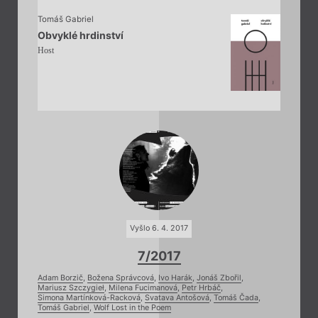
Tomáš Gabriel
Obvyklé hrdinství
Host
Vyšlo 6. 4. 2017
7/2017
Adam Borzič
,
Božena Správcová
,
Ivo Harák
,
Jonáš Zbořil
,
Mariusz Szczygieł
,
Milena Fucimanová
,
Petr Hrbáč
,
Simona Martínková-Racková
,
Svatava Antošová
,
Tomáš Čada
,
Tomáš Gabriel
,
Wolf Lost in the Poem