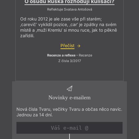
O osudu Ruska rozhodují kulisáci?
Reflektuje Svatava Antošová
Od roku 2012 je ale zase vše při starém;
‚carevič‘ vyklidil pozice, ‚car‘ je zpátky na svém
místě a ‚muži Kremlu‘ si mnou ruce, jak to pěkně
zařídili.
Přečíst
Recenze a reflexe
– Recenze
Z čísla 3/2017
Novinky e-mailem
Nová čísla Tvaru, večírky Tvaru a občas něco navíc.
Jednou za 14 dní.