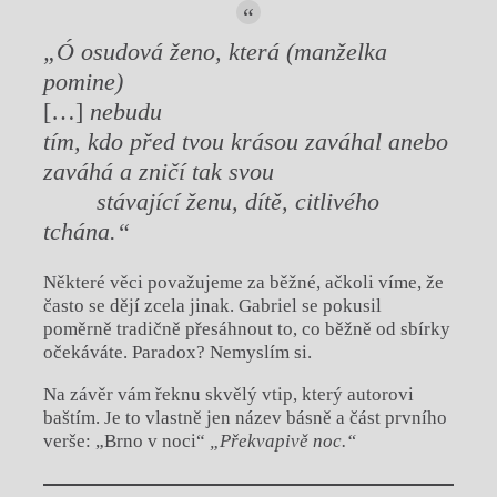
„Ó osudová ženo, která (manželka
pomine)
[…]
nebudu
tím, kdo před tvou krásou zaváhal anebo
zaváhá a zničí tak svou
stávající ženu, dítě, citlivého
tchána.“
Některé věci považujeme za běžné, ačkoli víme, že
často se dějí zcela jinak. Gabriel se pokusil
poměrně tradičně přesáhnout to, co běžně od sbírky
očekáváte. Paradox? Nemyslím si.
Na závěr vám řeknu skvělý vtip, který autorovi
baštím. Je to vlastně jen název básně a část prvního
verše: „Brno v noci“
„Překvapivě noc.“
Chviličku.