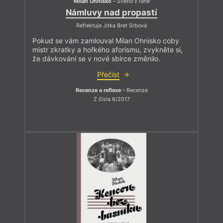
Milan Ohnisko
–
Světlo v ráně
Námluvy nad propastí
Reflektuje Jitka Bret Srbová
Pokud se vám zamlouval Milan Ohnisko coby
mistr zkratky a hořkého aforismu, zvykněte si,
že dávkování se v nové sbírce změnilo.
Přečíst
Recenze a reflexe
– Recenze
Z čísla 6/2017