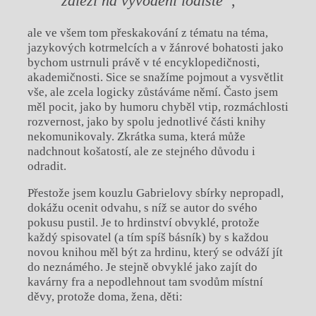
záleží na vyvodění lodiště“
,
ale ve všem tom přeskakování z tématu na téma,
jazykových kotrmelcích a v žánrové bohatosti jako
bychom ustrnuli právě v té encyklopedičnosti,
akademičnosti. Sice se snažíme pojmout a vysvětlit
vše, ale zcela logicky zůstáváme němí. Často jsem
měl pocit, jako by humoru chyběl vtip, rozmáchlosti
rozvernost, jako by spolu jednotlivé části knihy
nekomunikovaly. Zkrátka suma, která může
nadchnout košatostí, ale ze stejného důvodu i
odradit.
Přestože jsem kouzlu Gabrielovy sbírky nepropadl,
dokážu ocenit odvahu, s níž se autor do svého
pokusu pustil. Je to hrdinství obvyklé, protože
každý spisovatel (a tím spíš básník) by s každou
novou knihou měl být za hrdinu, který se odváží jít
do neznámého. Je stejně obvyklé jako zajít do
kavárny fra a nepodlehnout tam svodům místní
děvy, protože doma, žena, děti: