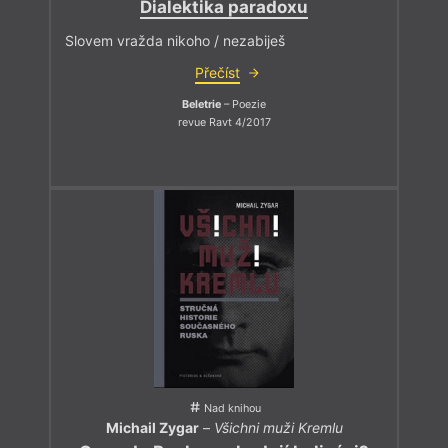
Dialektika paradoxu
Slovem vražda nikoho / nezabiješ
Přečíst
Beletrie
– Poezie
revue Ravt 4/2017
Nad knihou
Michail Zygar
–
Všichni muži Kremlu