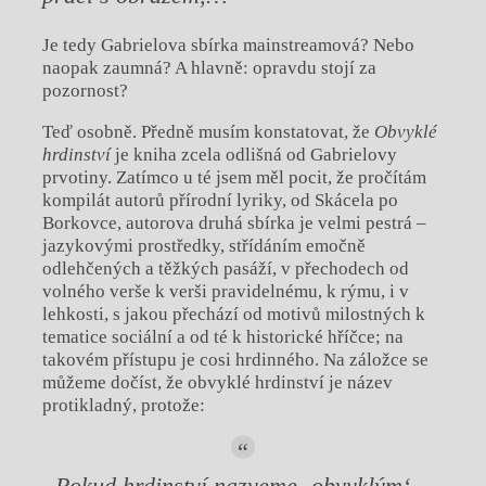
Je tedy Gabrielova sbírka mainstreamová? Nebo
naopak zaumná? A hlavně: opravdu stojí za
pozornost?
Teď osobně. Předně musím konstatovat, že
Obvyklé
hrdinství
je kniha zcela odlišná od Gabrielovy
prvotiny. Zatímco u té jsem měl pocit, že pročítám
kompilát autorů přírodní lyriky, od Skácela po
Borkovce, autorova druhá sbírka je velmi pestrá –
jazykovými prostředky, střídáním emočně
odlehčených a těžkých pasáží, v přechodech od
volného verše k verši pravidelnému, k rýmu, i v
lehkosti, s jakou přechází od motivů milostných k
tematice sociální a od té k historické hříčce; na
takovém přístupu je cosi hrdinného. Na záložce se
můžeme dočíst, že obvyklé hrdinství je název
protikladný, protože:
„Pokud hrdinství nazveme ‚obvyklým‘,