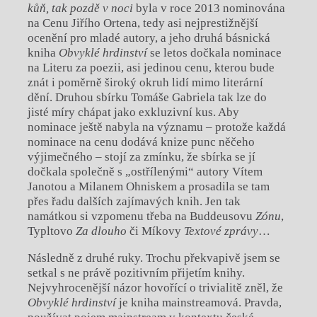
kůň, tak pozdě v noci
byla v roce 2013 nominována
na Cenu Jiřího Ortena, tedy asi nejprestižnější
ocenění pro mladé autory, a jeho druhá básnická
kniha
Obvyklé hrdinství
se letos dočkala nominace
na Literu za poezii, asi jedinou cenu, kterou bude
znát i poměrně široký okruh lidí mimo literární
dění. Druhou sbírku Tomáše Gabriela tak lze do
jisté míry chápat jako exkluzivní kus. Aby
nominace ještě nabyla na významu – protože každá
nominace na cenu dodává knize punc něčeho
výjimečného – stojí za zmínku, že sbírka se jí
dočkala společně s „ostřílenými“ autory Vítem
Janotou a Milanem Ohniskem a prosadila se tam
přes řadu dalších zajímavých knih. Jen tak
namátkou si vzpomenu třeba na Buddeusovu
Zónu
,
Typltovo
Za dlouho
či Míkovy
Textové zprávy
…
Následně z druhé ruky. Trochu překvapivě jsem se
setkal s ne právě pozitivním přijetím knihy.
Nejvyhrocenější názor hovořící o trivialitě zněl, že
Obvyklé hrdinství
je kniha mainstreamová. Pravda,