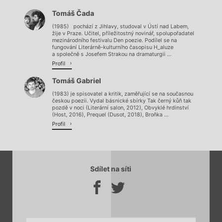
Tomáš Čada
Načítá se.
(1985) pochází z Jihlavy, studoval v Ústí nad Labem,
žije v Praze. Učitel, příležitostný novinář, spolupořadatel
mezinárodního festivalu Den poezie. Podílel se na
fungování Literárně-kulturního časopisu H_aluze
a společně s Josefem Strakou na dramaturgii ...
Profil
Tomáš Gabriel
(1983) je spisovatel a kritik, zaměřující se na současnou
českou poezii. Vydal básnické sbírky Tak černý kůň tak
pozdě v noci (Literární salon, 2012), Obvyklé hrdinství
(Host, 2016), Prequel (Dusot, 2018), Broňka ...
Profil
Sdílet na síti