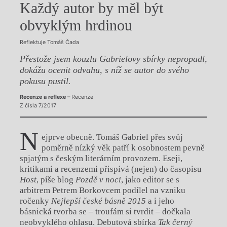
Každý autor by měl být
obvyklým hrdinou
Reflektuje Tomáš Čada
Přestože jsem kouzlu Gabrielovy sbírky nepropadl,
dokážu ocenit odvahu, s níž se autor do svého
pokusu pustil.
Recenze a reflexe
– Recenze
Z čísla 7/2017
N
ejprve obecně. Tomáš Gabriel přes svůj
poměrně nízký věk patří k osobnostem pevně
spjatým s českým literárním provozem. Eseji,
kritikami a recenzemi přispívá (nejen) do časopisu
Host
, píše blog
Pozdě v noci
, jako editor se s
arbitrem Petrem Borkovcem podílel na vzniku
ročenky
Nejlepší české básně 2015
a i jeho
básnická tvorba se – troufám si tvrdit – dočkala
neobvyklého ohlasu. Debutová sbírka
Tak černý