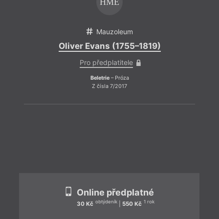
HME
Mauzoleum
Oliver Evans (1755–1819)
Pro předplatitele
Beletrie
– Próza
Z čísla 7/2017
ZPĚT
Online předplatné
obtýdeník
1 rok
30 Kč
|
550 Kč