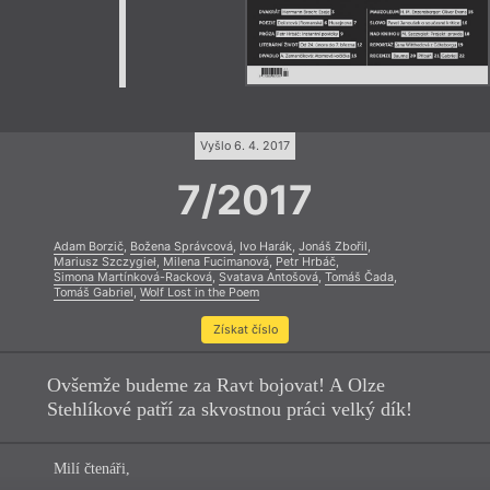
Vyšlo 6. 4. 2017
7/2017
Adam Borzič
,
Božena Správcová
,
Ivo Harák
,
Jonáš Zbořil
,
Mariusz Szczygieł
,
Milena Fucimanová
,
Petr Hrbáč
,
Simona Martínková-Racková
,
Svatava Antošová
,
Tomáš Čada
,
Tomáš Gabriel
,
Wolf Lost in the Poem
Získat číslo
Ovšemže budeme za Ravt bojovat! A Olze
Stehlíkové patří za skvostnou práci velký dík!
Milí čtenáři,