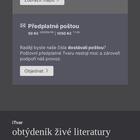
Předplatné poštou
obtýdeník
1 rok
50 Kč
|
1050 Kč
Raději byste naše čísla
dostávali poštou
?
Poštovní předplatné Tvaru nestojí moc a zároveň
podpoří náš provoz.
Objednat
Př
iTvar
Aš
obtýdeník živé literatury
Li