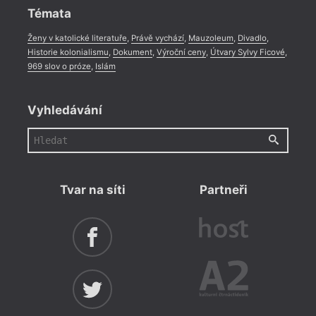
Ho
Témata
Pí
Ženy v katolické literatuře
,
Právě vychází
,
Mauzoleum
,
Divadlo
,
Ku
Historie kolonialismu
,
Dokument
,
Výroční ceny
,
Útvary Sylvy Ficové
,
969 slov o próze
,
Islám
Fr
Kr
Vyhledávání
Dr
Ko
Ří
Ch
Tvar na síti
Partneři
Se
Tř
Ch
Ja
Ra
Os