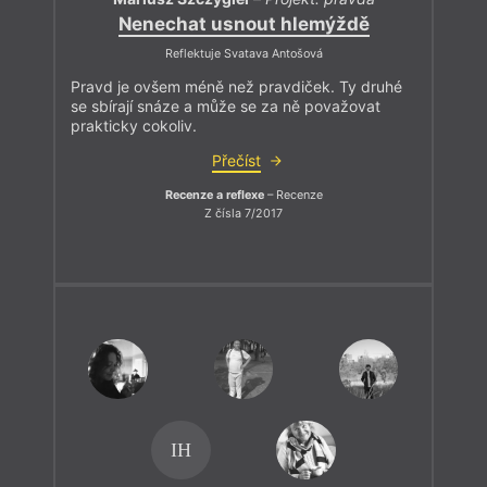
Nenechat usnout hlemýždě
„
zvlášť pokud volby vyhraje některý z českých
Reflektuje Svatava Antošová
trumpů a bude chtít po americkém vzoru jako
Pravd je ovšem méně než pravdiček. Ty druhé
jednu z prvních věcí zrušit grantovou podporu
se sbírají snáze a může se za ně považovat
umění, literatury a humanitních věd“
.
prakticky cokoliv.
Postupem této komise jsem hluboce rozhořčen!
Přečíst
Recenze a reflexe
– Recenze
Z čísla 7/2017
IH