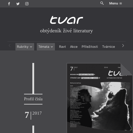
Menu
obtýdeník živé literatury
Rubriky
Témata
Ravt
Akce
Příležitosti
Tvárnice
Archiv
Beletrie
Ženy v katolické literatuře
Drobná publicistika
Právě vychází
Esejistika
Mauzoleum
Recenze a reflexe
Divadlo
Reportáže
Historie kolonialismu
Rozhovory
Dokument
Výroční ceny
Profil čísla
7
|
2017