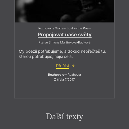
Rozhovor s Wolfem Lost in the Poem
Propojovat naše světy
Ptá se Simona Martínková-Racková
My poezii potřebujeme, a dokud nepřečteš tu,
kterou potřebuješ, nejsi celá.
Přečíst
Rozhovory
– Rozhovor
Z čísla 7/2017
Další texty