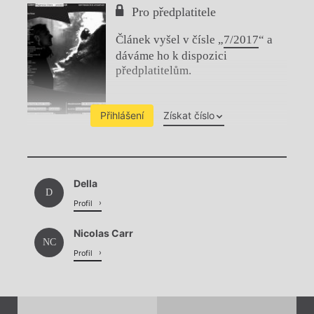
Pro předplatitele
Článek vyšel v čísle „
7/2017
“ a
dáváme ho k dispozici
předplatitelům.
Přihlášení
Získat číslo
Chviličku.
Della
Načítá se.
D
Profil
Nicolas Carr
NC
Profil