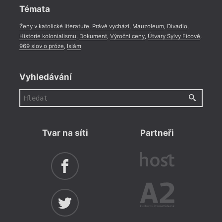
Témata
Ženy v katolické literatuře
,
Právě vychází
,
Mauzoleum
,
Divadlo
,
Historie kolonialismu
,
Dokument
,
Výroční ceny
,
Útvary Sylvy Ficové
,
969 slov o próze
,
Islám
Vyhledávání
Tvar na síti
Partneři