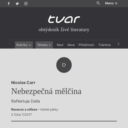
Menu
obtýdeník živé literatury
Rubriky
Témata
Ravt
Akce
Příležitosti
Tvárnice
Archiv
Beletrie
Ženy v katolické literatuře
Drobná publicistika
Právě vychází
D
Esejistika
Mauzoleum
Recenze a reflexe
Divadlo
Reportáže
Historie kolonialismu
Nicolas Carr
Rozhovory
Dokument
Nebezpečná mělčina
Výroční ceny
Reflektuje Della
Recenze a reflexe
– Horké párky
Z čísla 7/2017