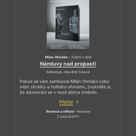
Milan Ohnisko
–
Světlo v ráně
Námluvy nad propastí
Reflektuje Jitka Bret Srbová
Pokud se vám zamlouval Milan Ohnisko coby
mistr zkratky a hořkého aforismu, zvykněte si,
že dávkování se v nové sbírce změnilo.
Přečíst
Recenze a reflexe
– Recenze
Z čísla 6/2017