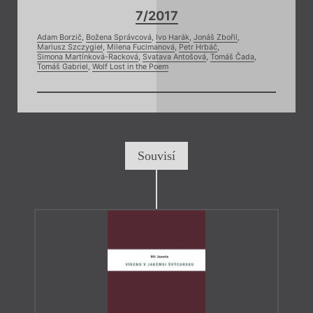
7/2017
Adam Borzič
,
Božena Správcová
,
Ivo Harák
,
Jonáš Zbořil
,
Mariusz Szczygieł
,
Milena Fucimanová
,
Petr Hrbáč
,
Simona Martínková-Racková
,
Svatava Antošová
,
Tomáš Čada
,
Tomáš Gabriel
,
Wolf Lost in the Poem
Souvisí