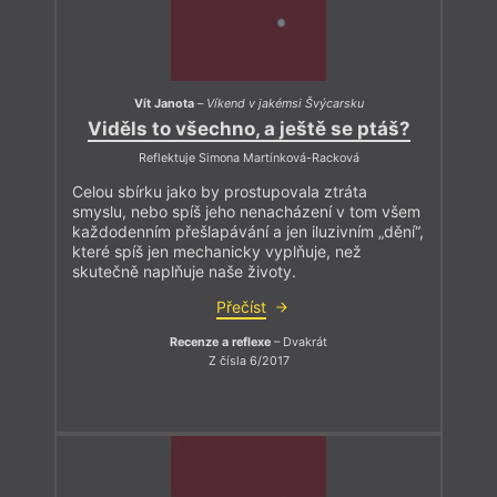
Vít Janota
–
Víkend v jakémsi Švýcarsku
Viděls to všechno, a ještě se ptáš?
Reflektuje Simona Martínková-Racková
Celou sbírku jako by prostupovala ztráta
smyslu, nebo spíš jeho nenacházení v tom všem
každodenním přešlapávání a jen iluzivním „dění“,
které spíš jen mechanicky vyplňuje, než
skutečně naplňuje naše životy.
Přečíst
Recenze a reflexe
– Dvakrát
Z čísla 6/2017