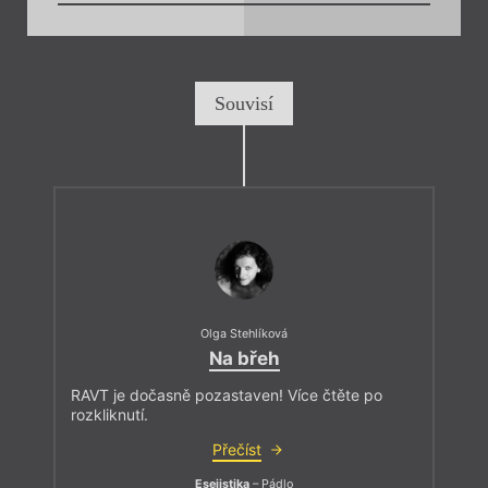
Souvisí
Olga Stehlíková
Na břeh
RAVT je dočasně pozastaven! Více čtěte po
rozkliknutí.
Přečíst
Esejistika
– Pádlo