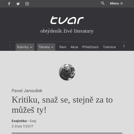
Menu
obtýdeník živé literatury
Rubriky
Témata
Ravt
Akce
Příležitosti
Tvárnice
Archiv
Beletrie
Ženy v katolické literatuře
Drobná publicistika
Právě vychází
Esejistika
Mauzoleum
Recenze a reflexe
Divadlo
Reportáže
Historie kolonialismu
Rozhovory
Dokument
Pavel Janoušek
Výroční ceny
Kritiku, snaž se, stejně za to
můžeš ty!
Esejistika
– Esej
Z čísla 7/2017