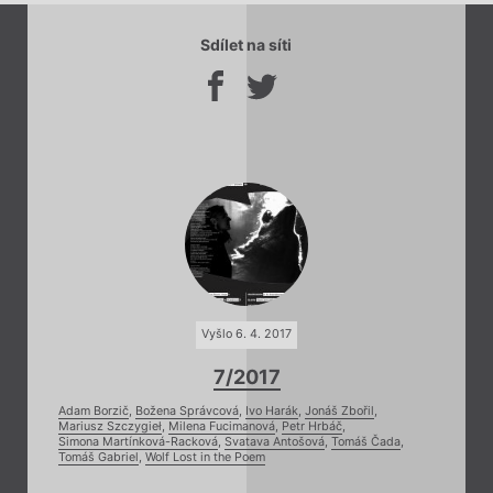
Sdílet na síti
Vyšlo 6. 4. 2017
7/2017
Adam Borzič
,
Božena Správcová
,
Ivo Harák
,
Jonáš Zbořil
,
Mariusz Szczygieł
,
Milena Fucimanová
,
Petr Hrbáč
,
Simona Martínková-Racková
,
Svatava Antošová
,
Tomáš Čada
,
Tomáš Gabriel
,
Wolf Lost in the Poem