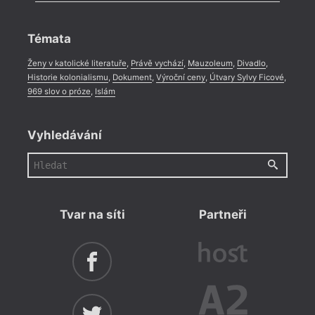
Celá rubrika
Rozhovor
,
Anketa
,
Celá rubrika
Témata
Ženy v katolické literatuře
,
Právě vychází
,
Mauzoleum
,
Divadlo
,
Historie kolonialismu
,
Dokument
,
Výroční ceny
,
Útvary Sylvy Ficové
,
969 slov o próze
,
Islám
Vyhledávání
Tvar na síti
Partneři