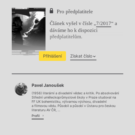
Pro předplatitele
Článek vyšel v čísle „
7/2017
“ a
dáváme ho k dispozici
předplatitelům.
Přihlášení
Získat číslo
Chviličku.
Pavel Janoušek
Načítá se.
(1956) literární a divadelní vědec a kritik. Po absolvování
Střední uměleckoprůmyslové školy v Praze studoval na
FF UK bohemistiku, výtvarnou výchovu, divadelní
a filmovou vědu. Působil a působí v Ústavu pro českou
literaturu AV ČR, ...
Profil