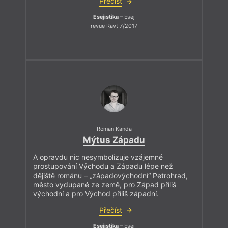
Přečíst
Esejistika
– Esej
revue Ravt 7/2017
Roman Kanda
Mýtus Západu
A opravdu nic nesymbolizuje vzájemné
prostupování Východu a Západu lépe než
dějiště románu – „západovýchodní“ Petrohrad,
město vydupané ze země, pro Západ příliš
východní a pro Východ příliš západní.
Přečíst
Esejistika
– Esej