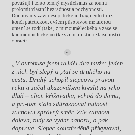
považuji i tento temný mysticismus za touhu
prolomit vlastní bezradnost a pochybnosti.
Dochovaný závěr esejistického fragmentu totiž
končí patetickou, ovšem působivou metaforou –
umění se rodí (také) z mimouměleckého a zase se
k mimouměleckému (ke světu afektů a zkušeností)
obrací:
„V autobuse jsem uviděl dva muže: jeden
z nich byl slepý a ptal se druhého na
cestu. Druhý uchopil slepcovu pravou
ruku a začal ukazovákem kreslit na jeho
dlaň – ulici, křižovatku, vchod do domu,
a při-tom stále zdůrazňoval nutnost
zachovat správný směr. Zde zahnout
doleva, tudy se vydat nahoru, a pak
doprava. Slepec soustředěně přikyvoval,