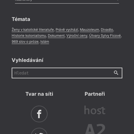
Celá rubrika
Rozhovor
,
Anketa
,
Celá rubrika
Témata
Ženy v katolické literatuře
,
Právě vychází
,
Mauzoleum
,
Divadlo
,
Historie kolonialismu
,
Dokument
,
Výroční ceny
,
Útvary Sylvy Ficové
,
969 slov o próze
,
Islám
Vyhledávání
Tvar na síti
Partneři