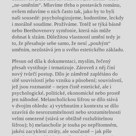
„ne-uměním“. Mluvíme třeba o postavách románu,
ovšem mluvíme o nich často tak, jako by to byli
naši sousedé: psychologizujeme, hodnotíme, leckdy
i morálně soudíme. Prožíváme. Totéž se týká básně
nebo Beethovenovy symfonie, která nás může
dohnat k slzám. Důležitou vlastností umění tedy je
to, že přesahuje sebe samo, že není „pouhým“
uměním, nezůstává jen u svého estetického základu.
Přesun od díla k dokumentaci, myslím, řečený
přesah vystihuje i tematizuje. Zároveň z něj činí
nový tvůrčí postup. Dílo je záměrně zaplétáno do
sítě souvislostí jeho vzniku a působení; souvislostí,
jež jsou rozmanité – nejen čistě estetické, ale i
psychologické, politické, ekonomické nebo prostě
jen náhodné. Melancholickou šifrou se dílo stává
v dvojím ohledu: a) vytrhnutím z kontextu se dílo
uzavírá do nesrozumitelnosti nebo srozumitelnosti
velmi omezené (stává se obtížně rozluštitelnou
šifrou); b) melancholie je touha po nepřítomném,
jakési zacyklení ztráty, ale současně – jak píše