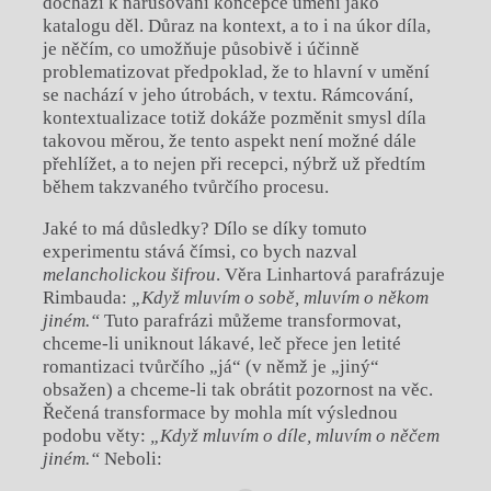
dochází k narušování koncepce umění jako
katalogu děl. Důraz na kontext, a to i na úkor díla,
je něčím, co umožňuje působivě i účinně
problematizovat předpoklad, že to hlavní v umění
se nachází v jeho útrobách, v textu. Rámcování,
kontextualizace totiž dokáže pozměnit smysl díla
takovou měrou, že tento aspekt není možné dále
přehlížet, a to nejen při recepci, nýbrž už předtím
během takzvaného tvůrčího procesu.
Jaké to má důsledky? Dílo se díky tomuto
experimentu stává čímsi, co bych nazval
melancholickou šifrou
. Věra Linhartová parafrázuje
Rimbauda:
„Když mluvím o sobě, mluvím o někom
jiném.“
Tuto parafrázi můžeme transformovat,
chceme-li uniknout lákavé, leč přece jen letité
romantizaci tvůrčího „já“ (v němž je „jiný“
obsažen) a chceme-li tak obrátit pozornost na věc.
Řečená transformace by mohla mít výslednou
podobu věty:
„Když mluvím o díle, mluvím o něčem
jiném.“
Neboli: