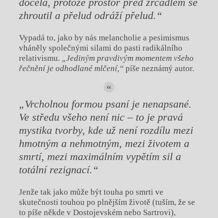
docela, protože prostor před zrcadlem se
zhroutil a přelud odráží přelud.“
Vypadá to, jako by nás melancholie a pesimismus
vháněly společnými silami do pasti radikálního
relativismu.
„Jediným pravdivým momentem všeho
řečnění je odhodlané mlčení,“
píše neznámý autor.
„Vrcholnou formou psaní je nenapsané.
Ve středu všeho není nic – to je pravá
mystika tvorby, kde už není rozdílu mezi
hmotným a nehmotným, mezi životem a
smrtí, mezi maximálním vypětím sil a
totální rezignací.“
Jenže tak jako může být touha po smrti ve
skutečnosti touhou po plnějším životě (tuším, že se
to píše někde v Dostojevském nebo Sartrovi),