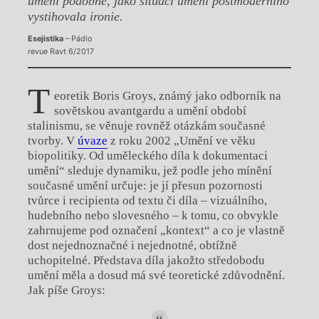
umění podobně, jako situaci umění postmoderního
vystihovala ironie.
Esejistika
– Pádlo
revue Ravt 6/2017
T
eoretik Boris Groys, známý jako odborník na
sovětskou avantgardu a umění období
stalinismu, se věnuje rovněž otázkám současné
tvorby. V
úvaze
z roku 2002 „Umění ve věku
biopolitiky. Od uměleckého díla k dokumentaci
umění“ sleduje dynamiku, jež podle jeho mínění
současné umění určuje: je jí přesun pozornosti
tvůrce i recipienta od textu či díla – vizuálního,
hudebního nebo slovesného – k tomu, co obvykle
zahrnujeme pod označení „kontext“ a co je vlastně
dost nejednoznačné i nejednotné, obtížně
uchopitelné. Představa díla jakožto středobodu
umění měla a dosud má své teoretické zdůvodnění.
Jak píše Groys: