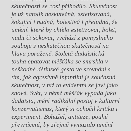
skutečností se cosi přihodilo. Skutečnost
je už natolik neskutečná, estetizovaná,
šokující i nudná, bolestivá i přeludná, že
umění, které by chtělo estetizovat, bolet,
nudit či šokovat, vychází z pomyslného
souboje s neskutečnou skutečností na
hlavu poražené. Stoletá dadaistická
touha epatovat měšťáka se smrskla v
neškodné dětinské gesto ve srovnání s
tím, jak agresivně infantilní je současná
skutečnost, v níž to evidentní se jeví jako
snové. Svět, v němž měšťák vypadá jako
dadaista, mění radikální postoj v kulturní
konzervatismus, který si ochočil kritiku i
experiment. Bohužel, antiteze, pouhé
převrácení, by zřejmě vymazalo umění