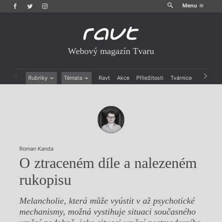
Menu
Webový magazín Tvaru
Rubriky
Témata
Ravt
Akce
Příležitosti
Tvárnice
Archiv
Beletrie
Ženy v katolické literatuře
Drobná publicistika
Právě vychází
Esejistika
Mauzoleum
Recenze a reflexe
Divadlo
Reportáže
Historie kolonialismu
Rozhovory
Dokument
Roman Kanda
Výroční ceny
O ztraceném díle a nalezeném
rukopisu
Melancholie, která může vyústit v až psychotické
mechanismy, možná vystihuje situaci současného