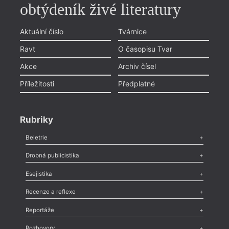
obtýdeník živé literatury
Aktuální číslo
Tvárnice
Ravt
O časopisu Tvar
Akce
Archiv čísel
Příležitosti
Předplatné
Rubriky
Beletrie
Poezie
,
Próza
,
Dokumenty
,
Drama
,
Celá rubrika
Drobná publicistika
Odlesk
,
Zasláno
,
Nezařazené
,
Novinky v Tvaru
,
Slovo
,
Výročí
,
Esejistika
Nekrolog
,
Glosa
,
Sloupek
,
Pozvánka
,
Literární soutěž
,
Komentář
,
Celá rubrika
Esej
,
Pádlo
,
Úvaha
,
Texty
,
Studie
,
Celá rubrika
Recenze a reflexe
Recenze
,
Dvakrát
,
Horké párky
,
969 slov o próze
,
Reportáže
Méně slov o próze
,
Celá rubrika
Literární zítřky
,
Reportáž
,
Literární život
,
Divadlo
,
Kritický ohlas
,
Rozhovory