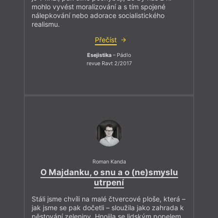
mohlo vyvést moralizování a s tím spojené
nálepkování nebo adorace socialistického
realismu.
Přečíst
Esejistika
– Pádlo
revue Ravt 2/2017
Roman Kanda
O Majdanku, o snu a o (ne)smyslu
utrpení
Stáli jsme chvíli na malé čtvercové ploše, která –
jak jsme se pak dočetli – sloužila jako zahrada k
pěstování zeleniny. Hnojila se lidským popelem.