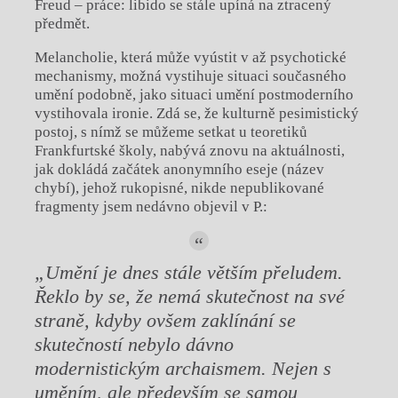
Freud – práce: libido se stále upíná na ztracený
předmět.
Melancholie, která může vyústit v až psychotické
mechanismy, možná vystihuje situaci současného
umění podobně, jako situaci umění postmoderního
vystihovala ironie. Zdá se, že kulturně pesimistický
postoj, s nímž se můžeme setkat u teoretiků
Frankfurtské školy, nabývá znovu na aktuálnosti,
jak dokládá začátek anonymního eseje (název
chybí), jehož rukopisné, nikde nepublikované
fragmenty jsem nedávno objevil v P.:
„Umění je dnes stále větším přeludem.
Řeklo by se, že nemá skutečnost na své
straně, kdyby ovšem zaklínání se
skutečností nebylo dávno
modernistickým archaismem. Nejen s
uměním, ale především se samou