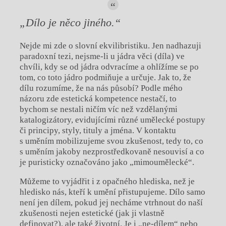
„Dílo je něco jiného.“
Nejde mi zde o slovní ekvilibristiku. Jen nadhazuji
paradoxní tezi, nejsme-li u jádra věci (díla) ve
chvíli, kdy se od jádra odvracíme a ohlížíme se po
tom, co toto jádro podmiňuje a určuje. Jak to, že
dílu rozumíme, že na nás působí? Podle mého
názoru zde estetická kompetence nestačí, to
bychom se nestali ničím víc než vzdělanými
katalogizátory, evidujícími různé umělecké postupy
či principy, styly, tituly a jména. V kontaktu
s uměním mobilizujeme svou zkušenost, tedy to, co
s uměním jakoby nezprostředkovaně nesouvisí a co
je puristicky označováno jako „mimoumělecké“.
Můžeme to vyjádřit i z opačného hlediska, než je
hledisko nás, kteří k umění přistupujeme. Dílo samo
není jen dílem, pokud jej necháme vtrhnout do naší
zkušenosti nejen estetické (jak ji vlastně
definovat?), ale také životní. Je i „ne-dílem“ nebo