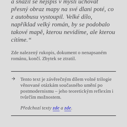
a snažil se nejspíš v mysli uchovat
přesný obraz mapy na své dlani poté, co
z autobusu vystoupil. Velké dílo,
například velký román, by se podobalo
takové mapě, kterou nevidíme, ale kterou
cítíme.“
Zde nalezený rukopis, dokument o nenapsaném
románu, končí. Zbytek se ztratil.
Tento text je závěrečným dílem volné trilogie
věnované otázkám současného umění po
postmodernismu – jeho teoretickým reflexím i
tvůrčím možnostem.
Předchozí texty
zde
a
zde
.