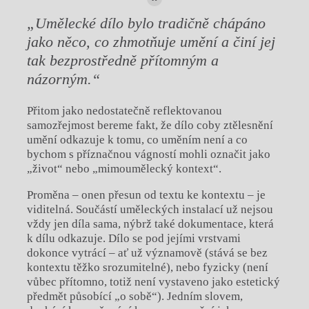
„Umělecké dílo bylo tradičně chápáno
jako něco, co zhmotňuje umění a činí jej
tak bezprostředně přítomným a
názorným.“
Přitom jako nedostatečně reflektovanou
samozřejmost bereme fakt, že dílo coby ztělesnění
umění odkazuje k tomu, co uměním není a co
bychom s příznačnou vágností mohli označit jako
„život“ nebo „mimoumělecký kontext“.
Proměna – onen přesun od textu ke kontextu – je
viditelná. Součástí uměleckých instalací už nejsou
vždy jen díla sama, nýbrž také dokumentace, která
k dílu odkazuje. Dílo se pod jejími vrstvami
dokonce vytrácí – ať už významově (stává se bez
kontextu těžko srozumitelné), nebo fyzicky (není
vůbec přítomno, totiž není vystaveno jako estetický
předmět působící „o sobě“). Jedním slovem,