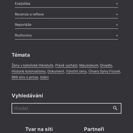
Odlesk
,
Zasláno
,
Nezařazené
,
Novinky v Tvaru
,
Slovo
,
Výročí
,
Esejistika
Nekrolog
,
Glosa
,
Sloupek
,
Pozvánka
,
Literární soutěž
,
Komentář
,
Celá rubrika
Esej
,
Pádlo
,
Úvaha
,
Texty
,
Studie
,
Celá rubrika
Recenze a reflexe
Recenze
,
Dvakrát
,
Horké párky
,
969 slov o próze
,
Reportáže
Méně slov o próze
,
Celá rubrika
Literární zítřky
,
Reportáž
,
Literární život
,
Divadlo
,
Kritický ohlas
,
Rozhovory
Celá rubrika
Rozhovor
,
Anketa
,
Celá rubrika
Témata
Ženy v katolické literatuře
,
Právě vychází
,
Mauzoleum
,
Divadlo
,
Historie kolonialismu
,
Dokument
,
Výroční ceny
,
Útvary Sylvy Ficové
,
969 slov o próze
,
Islám
Vyhledávání
Tvar na síti
Partneři