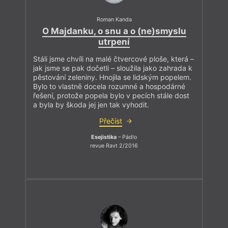
Roman Kanda
O Majdanku, o snu a o (ne)smyslu
utrpení
Stáli jsme chvíli na malé čtvercové ploše, která –
jak jsme se pak dočetli – sloužila jako zahrada k
pěstování zeleniny. Hnojila se lidským popelem.
Bylo to vlastně docela rozumné a hospodárné
řešení, protože popela bylo v pecích stále dost
a byla by škoda jej jen tak vyhodit.
Přečíst
Esejistika
– Pádlo
revue Ravt 2/2016