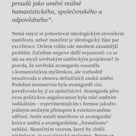
proudů jako umění reálně
humanistického, společenského a
odpovědného“
.
Nemá smysl se pohoršovat ideologickým slovníkem
manifestu, neboť manifest je ideologický žánr par
excellence. Ovšem vidím zde mnohem zásadnější
problém. Začněme nejprve další nejasností: co se
má na mysli sovětským uměleckým projektem? Je
pravda, že sovětská avantgarda souzněla
s komunistickou myšlenkou, ale rozhodně
neusilovala o obnovu definičních znaků umění.
Podobná normativita byla avantgardě cizí,
považovala by ji za zpátečnictví. Avantgarda přes
svou politickou angažovanost byla také uměním
radikálním – experimentujícím s formou jakožto
jediným možným přístupem k estetizovanému
sdělení. Jenže autoři manifestu se avantgardní
kritice umění a avantgardnímu „formalismu“
nehlásí. Skutečným vzorem, který by chtěli
následovat, je socialistický realismus. Potom se