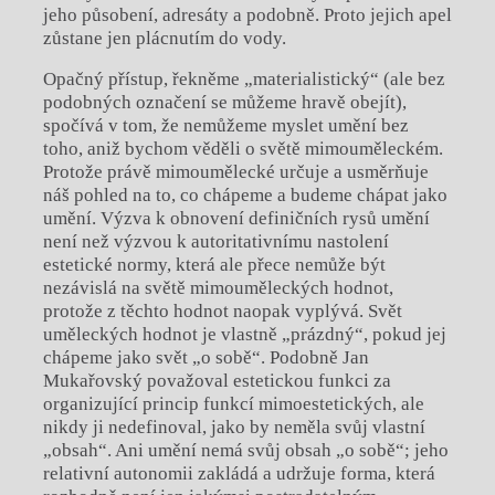
jeho působení, adresáty a podobně. Proto jejich apel
zůstane jen plácnutím do vody.
Opačný přístup, řekněme „materialistický“ (ale bez
podobných označení se můžeme hravě obejít),
spočívá v tom, že nemůžeme myslet umění bez
toho, aniž bychom věděli o světě mimouměleckém.
Protože právě mimoumělecké určuje a usměrňuje
náš pohled na to, co chápeme a budeme chápat jako
umění. Výzva k obnovení definičních rysů umění
není než výzvou k autoritativnímu nastolení
estetické normy, která ale přece nemůže být
nezávislá na světě mimouměleckých hodnot,
protože z těchto hodnot naopak vyplývá. Svět
uměleckých hodnot je vlastně „prázdný“, pokud jej
chápeme jako svět „o sobě“. Podobně Jan
Mukařovský považoval estetickou funkci za
organizující princip funkcí mimoestetických, ale
nikdy ji nedefinoval, jako by neměla svůj vlastní
„obsah“. Ani umění nemá svůj obsah „o sobě“; jeho
relativní autonomii zakládá a udržuje forma, která