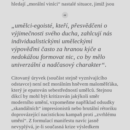
hledají „morální viníci“ nastalé situace, jimiž jsou
„umělci-egoisté, kteří, přesvědčeni o
výjimečnosti svého ducha, zahlcují nás
individualistickými uměleckými
výpověďmi často za hranou kýče a
nedokážou formovat nic, co by mělo
univerzální a nadčasový charakter“
.
Citovaný úryvek (součást stejně vyznívajícího
odstavce) není než morálním hněvem maloměšťáka,
který je epatován sebestředností umělců. Stejnou
dikcí by mohl být kritizován jakýkoli směr
moderního umění, vzpomeňme například odsudky
„skandálních“ impresionistů nebo brutální rétoriku
doprovázející nacistickou kampaň proti „zvrhlému
umění“. Z formulací manifestu navíc jasně
nevyplývá, je-li současná krize výsledkem