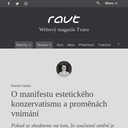
Menu
Webový magazín Tvaru
Rubriky
Témata
Ravt
Akce
Příležitosti
Tvárnice
Archiv
Beletrie
Ženy v katolické literatuře
Drobná publicistika
Právě vychází
Esejistika
Mauzoleum
Recenze a reflexe
Divadlo
Reportáže
Historie kolonialismu
Rozhovory
Dokument
Roman Kanda
Výroční ceny
O manifestu estetického
konzervatismu a proměnách
vnímání
Pokud se shodneme na tom, že současné umění je