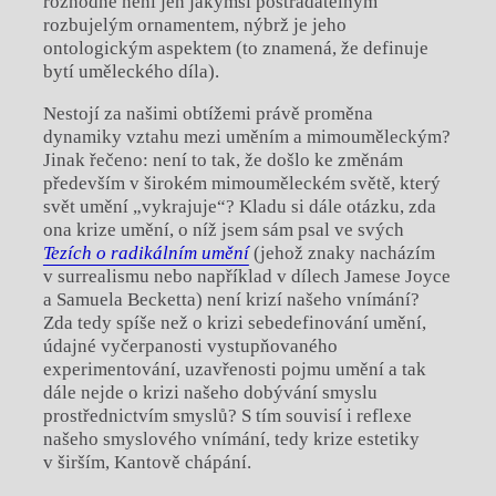
rozhodně není jen jakýmsi postradatelným
rozbujelým ornamentem, nýbrž je jeho
ontologickým aspektem (to znamená, že definuje
bytí uměleckého díla).
Nestojí za našimi obtížemi právě proměna
dynamiky vztahu mezi uměním a mimouměleckým?
Jinak řečeno: není to tak, že došlo ke změnám
především v širokém mimouměleckém světě, který
svět umění „vykrajuje“? Kladu si dále otázku, zda
ona krize umění, o níž jsem sám psal ve svých
Tezích o radikálním umění
(jehož znaky nacházím
v surrealismu nebo například v dílech Jamese Joyce
a Samuela Becketta) není krizí našeho vnímání?
Zda tedy spíše než o krizi sebedefinování umění,
údajné vyčerpanosti vystupňovaného
experimentování, uzavřenosti pojmu umění a tak
dále nejde o krizi našeho dobývání smyslu
prostřednictvím smyslů? S tím souvisí i reflexe
našeho smyslového vnímání, tedy krize estetiky
v širším, Kantově chápání.