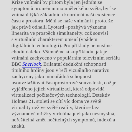
Krize vnímání by přitom byla jen jedním ze
symptomů proměn mimouměleckého světa, byť se
vnímání týká základních koordinát naší existence –
času a prostoru. Mění se naše vnímání i proto, že –
jak právě odhalil Lyotard –pozbývá významu
linearita ve prospěch simultaneity, což souvisí
s virtuálním charakterem umění (vpádem
digitálních technologií). Pro příklady nemusíme
chodit daleko. Všimněme si kupříkladu, jak je
vnímání zachyceno v populárním televizním seriálu
BBC
Sherlock
. Brilantní dedukční schopnosti
titulního hrdiny jsou v řeči vizuálního narativu
zachyceny jako mimořádná schopnost
usouvztažňovat časoprostorové souvislosti, což je
vyjádřeno jejich virtualizací, která odpovídá
virtualizaci počítačových technologií. Detektiv
Holmes 21. století se cítí víc doma ve světě
virtuality než ve světě reality, která se bez
významové mřížky virtuálna jeví jako nesmyslná,
neřešitelná změť nečitelných symptomů, indexů a
znaků.