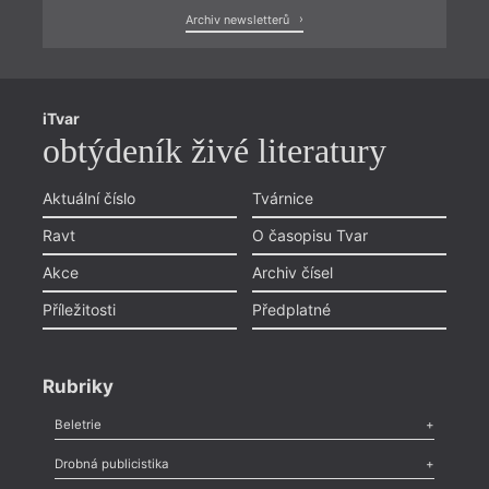
Archiv newsletterů
iTvar
obtýdeník živé literatury
Aktuální číslo
Tvárnice
Ravt
O časopisu Tvar
Akce
Archiv čísel
Příležitosti
Předplatné
Rubriky
Beletrie
Poezie
,
Próza
,
Dokumenty
,
Drama
,
Celá rubrika
Drobná publicistika