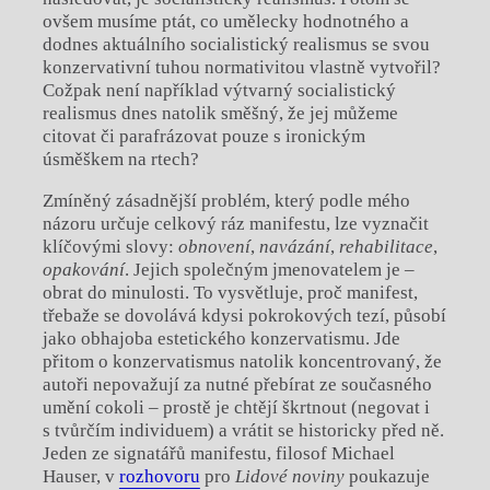
ovšem musíme ptát, co umělecky hodnotného a
dodnes aktuálního socialistický realismus se svou
konzervativní tuhou normativitou vlastně vytvořil?
Cožpak není například výtvarný socialistický
realismus dnes natolik směšný, že jej můžeme
citovat či parafrázovat pouze s ironickým
úsměškem na rtech?
Zmíněný zásadnější problém, který podle mého
názoru určuje celkový ráz manifestu, lze vyznačit
klíčovými slovy:
obnovení
,
navázání
,
rehabilitace
,
opakování
. Jejich společným jmenovatelem je –
obrat do minulosti. To vysvětluje, proč manifest,
třebaže se dovolává kdysi pokrokových tezí, působí
jako obhajoba estetického konzervatismu. Jde
přitom o konzervatismus natolik koncentrovaný, že
autoři nepovažují za nutné přebírat ze současného
umění cokoli – prostě je chtějí škrtnout (negovat i
s tvůrčím individuem) a vrátit se historicky před ně.
Jeden ze signatářů manifestu, filosof Michael
Hauser, v
rozhovoru
pro
Lidové noviny
poukazuje