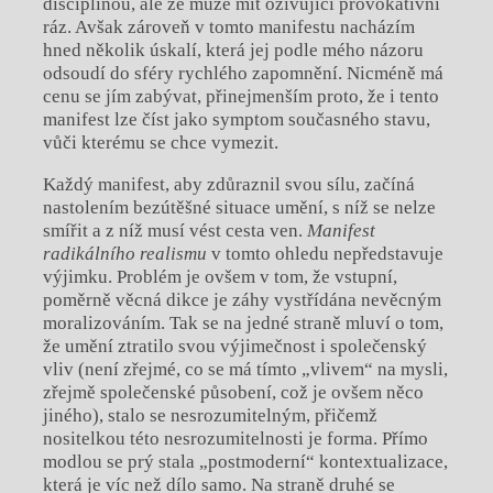
disciplínou, ale že může mít oživující provokativní
ráz. Avšak zároveň v tomto manifestu nacházím
hned několik úskalí, která jej podle mého názoru
odsoudí do sféry rychlého zapomnění. Nicméně má
cenu se jím zabývat, přinejmenším proto, že i tento
manifest lze číst jako symptom současného stavu,
vůči kterému se chce vymezit.
Každý manifest, aby zdůraznil svou sílu, začíná
nastolením bezútěšné situace umění, s níž se nelze
smířit a z níž musí vést cesta ven.
Manifest
radikálního realismu
v tomto ohledu nepředstavuje
výjimku. Problém je ovšem v tom, že vstupní,
poměrně věcná dikce je záhy vystřídána nevěcným
moralizováním. Tak se na jedné straně mluví o tom,
že umění ztratilo svou výjimečnost i společenský
vliv (není zřejmé, co se má tímto „vlivem“ na mysli,
zřejmě společenské působení, což je ovšem něco
jiného), stalo se nesrozumitelným, přičemž
nositelkou této nesrozumitelnosti je forma. Přímo
modlou se prý stala „postmoderní“ kontextualizace,
která je víc než dílo samo. Na straně druhé se