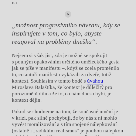
na
„možnost progresivního návratu, kdy se
inspirujete v tom, co bylo, abyste
reagoval na problémy dneška“
.
Nejsem si však jist, zda je možné se spokojit
s pouhým opakováním určitého uměleckého gesta –
jak se píše v manifestu –, když se zcela proměnilo
to, co autoři manifestu vykázali za dveře, totiž
kontext. Souhlasím v tomto bodě s
úvahou
Miroslava Balaštíka, že kontext je důležitý pro
porozumění dílu a že to, co nám dnes chybí, je
kontext dějin.
Pokud se shodneme na tom, že současné umění je
v krizi, pak silně pochybuji, že by nás z ní mohlo
vyvést moralizování a s tím spojené nálepkování
(ostatně i „radikální realismus“ je pouhou nálepkou