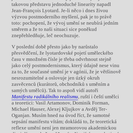
takovou představu jednoduché linearity napadl
Jean-François Lyotard. Je-li něco i dnes živou
výzvou postmoderního myšlení, pak je to právě
toto: pochopení, že vývoj umění se neubírá jedním
směrem a že to naši situaci sice poněkud
znepřehledňuje, leč neochuzuje.
V poslední době přesto jako by narůstalo
přesvědčení, že lyotardovské pojetí uměleckého
času v množném čísle je třeba odvrhnout stejně
jako celý postmodernismus, který údajně nese vinu
za to, že současné umění je v agónii, že je většinově
nesrozumitelné a oslovuje jen úzký okruh
zasvěcenců (kurátorů, obchodníků s uměním a
samých umělců). Tak to aspoň vidí autoři
Manifestu radikálního realismu
, ruští i čeští umělci
a teoretici: Vasil Artamonov, Dominik Forman,
Michael Hauser, Alexej Kljujkov a Avděj Ter-
Oganjan. Musím hned na úvod říct, že samotné
sepsání manifestu vítám; dokládá to, že teoretická
reflexe umění není jen mramorovou akademickou