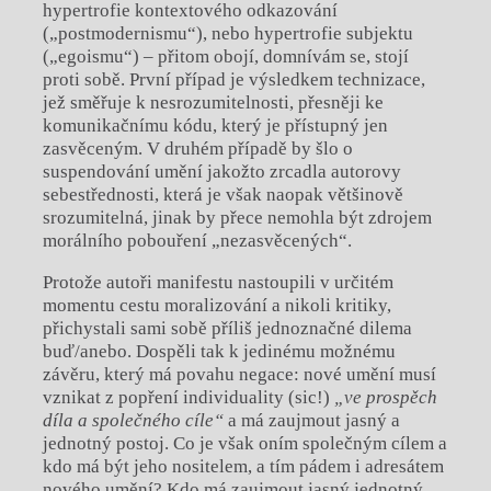
hypertrofie kontextového odkazování
(„postmodernismu“), nebo hypertrofie subjektu
(„egoismu“) – přitom obojí, domnívám se, stojí
proti sobě. První případ je výsledkem technizace,
jež směřuje k nesrozumitelnosti, přesněji ke
komunikačnímu kódu, který je přístupný jen
zasvěceným. V druhém případě by šlo o
suspendování umění jakožto zrcadla autorovy
sebestřednosti, která je však naopak většinově
srozumitelná, jinak by přece nemohla být zdrojem
morálního pobouření „nezasvěcených“.
Protože autoři manifestu nastoupili v určitém
momentu cestu moralizování a nikoli kritiky,
přichystali sami sobě příliš jednoznačné dilema
buď/anebo. Dospěli tak k jedinému možnému
závěru, který má povahu negace: nové umění musí
vznikat z popření individuality (sic!)
„ve prospěch
díla a společného cíle“
a má zaujmout jasný a
jednotný postoj. Co je však oním společným cílem a
kdo má být jeho nositelem, a tím pádem i adresátem
nového umění? Kdo má zaujmout jasný jednotný