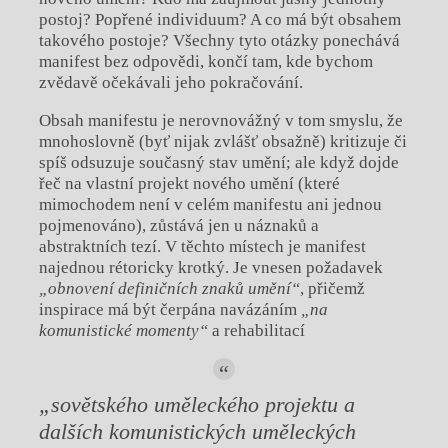
postoj? Popřené individuum? A co má být obsahem
takového postoje? Všechny tyto otázky ponechává
manifest bez odpovědi, končí tam, kde bychom
zvědavě očekávali jeho pokračování.
Obsah manifestu je nerovnovážný v tom smyslu, že
mnohoslovně (byť nijak zvlášť obsažně) kritizuje či
spíš odsuzuje současný stav umění; ale když dojde
řeč na vlastní projekt nového umění (které
mimochodem není v celém manifestu ani jednou
pojmenováno), zůstává jen u náznaků a
abstraktních tezí. V těchto místech je manifest
najednou rétoricky krotký. Je vnesen požadavek
„obnovení definičních znaků umění“
, přičemž
inspirace má být čerpána navázáním
„na
komunistické momenty“
a rehabilitací
„sovětského uměleckého projektu a
dalších komunistických uměleckých