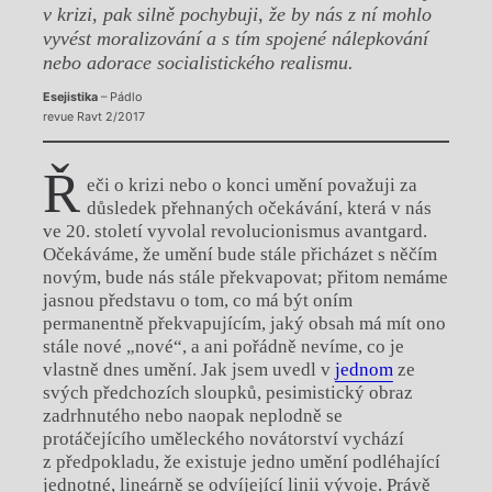
v krizi, pak silně pochybuji, že by nás z ní mohlo
vyvést moralizování a s tím spojené nálepkování
nebo adorace socialistického realismu.
Esejistika
– Pádlo
revue Ravt 2/2017
Ř
eči o krizi nebo o konci umění považuji za
důsledek přehnaných očekávání, která v nás
ve 20. století vyvolal revolucionismus avantgard.
Očekáváme, že umění bude stále přicházet s něčím
novým, bude nás stále překvapovat; přitom nemáme
jasnou představu o tom, co má být oním
permanentně překvapujícím, jaký obsah má mít ono
stále nové „nové“, a ani pořádně nevíme, co je
vlastně dnes umění. Jak jsem uvedl v
jednom
ze
svých předchozích sloupků, pesimistický obraz
zadrhnutého nebo naopak neplodně se
protáčejícího uměleckého novátorství vychází
z předpokladu, že existuje jedno umění podléhající
jednotné, lineárně se odvíjející linii vývoje. Právě