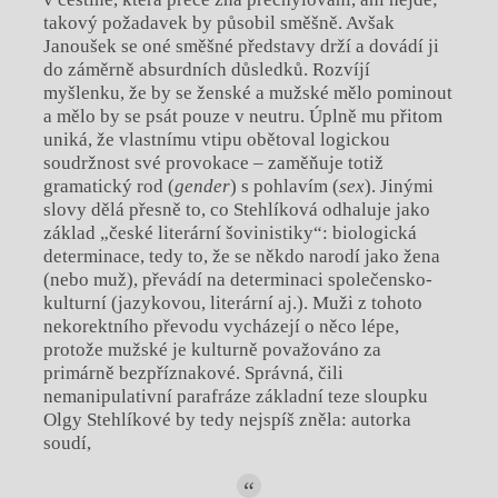
takový požadavek by působil směšně. Avšak
Janoušek se oné směšné představy drží a dovádí ji
do záměrně absurdních důsledků. Rozvíjí
myšlenku, že by se ženské a mužské mělo pominout
a mělo by se psát pouze v neutru. Úplně mu přitom
uniká, že vlastnímu vtipu obětoval logickou
soudržnost své provokace – zaměňuje totiž
gramatický rod (
gender
) s pohlavím (
sex
). Jinými
slovy dělá přesně to, co Stehlíková odhaluje jako
základ „české literární šovinistiky“: biologická
determinace, tedy to, že se někdo narodí jako žena
(nebo muž), převádí na determinaci společensko-
kulturní (jazykovou, literární aj.). Muži z tohoto
nekorektního převodu vycházejí o něco lépe,
protože mužské je kulturně považováno za
primárně bezpříznakové. Správná, čili
nemanipulativní parafráze základní teze sloupku
Olgy Stehlíkové by tedy nejspíš zněla: autorka
soudí,