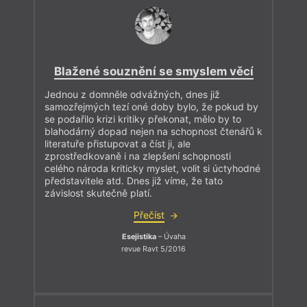
Blažené souznění se smyslem věcí
Jednou z domněle odvážných, dnes již
samozřejmých tezí oné doby bylo, že pokud by
se podařilo krizi kritiky překonat, mělo by to
blahodárný dopad nejen na schopnost čtenářů k
literatuře přistupovat a číst ji, ale
zprostředkovaně i na zlepšení schopnosti
celého národa kriticky myslet, volit si úctyhodné
představitele atd. Dnes již víme, že tato
závislost skutečně platí.
Přečíst
Esejistika
– Úvaha
revue Ravt 5/2016