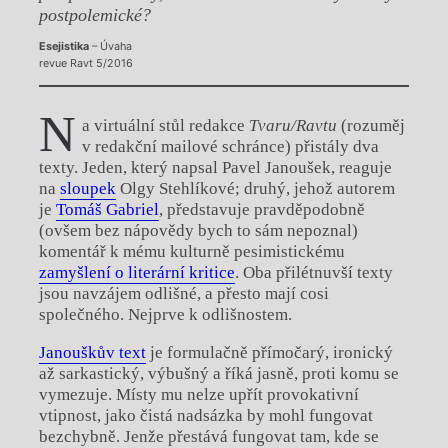
postpolemické?
Esejistika
– Úvaha
revue Ravt 5/2016
N
a virtuální stůl redakce
Tvaru/Ravtu
(rozuměj
v redakční mailové schránce) přistály dva
texty. Jeden, který napsal Pavel Janoušek, reaguje
na
sloupek
Olgy Stehlíkové; druhý, jehož autorem
je
Tomáš Gabriel
, představuje pravděpodobně
(ovšem bez nápovědy bych to sám nepoznal)
komentář k mému kulturně pesimistickému
zamyšlení o literární kritice
. Oba přilétnuvší texty
jsou navzájem odlišné, a přesto mají cosi
společného. Nejprve k odlišnostem.
Janouškův text
je formulačně přímočarý, ironický
až sarkastický, výbušný a říká jasně, proti komu se
vymezuje. Místy mu nelze upřít provokativní
vtipnost, jako čistá nadsázka by mohl fungovat
bezchybně. Jenže přestává fungovat tam, kde se