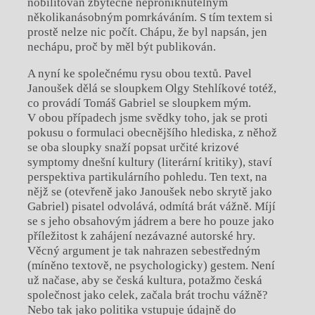
nobilitován zbytečně neproniknutelným
několikanásobným pomrkáváním. S tím textem si
prostě nelze nic počít. Chápu, že byl napsán, jen
nechápu, proč by měl být publikován.
A nyní ke společnému rysu obou textů. Pavel
Janoušek dělá se sloupkem Olgy Stehlíkové totéž,
co provádí Tomáš Gabriel se sloupkem mým.
V obou případech jsme svědky toho, jak se proti
pokusu o formulaci obecnějšího hlediska, z něhož
se oba sloupky snaží popsat určité krizové
symptomy dnešní kultury (literární kritiky), staví
perspektiva partikulárního pohledu. Ten text, na
nějž se (otevřeně jako Janoušek nebo skrytě jako
Gabriel) pisatel odvolává, odmítá brát vážně. Míjí
se s jeho obsahovým jádrem a bere ho pouze jako
příležitost k zahájení nezávazné autorské hry.
Věcný argument je tak nahrazen sebestředným
(míněno textově, ne psychologicky) gestem. Není
už načase, aby se česká kultura, potažmo česká
společnost jako celek, začala brát trochu vážně?
Nebo tak jako politika vstupuje údajně do