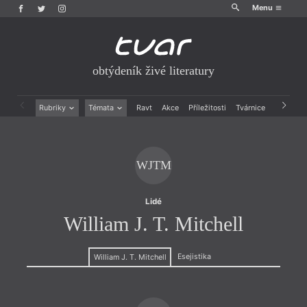
Menu
obtýdeník živé literatury
Rubriky
Témata
Ravt
Akce
Příležitosti
Tvárnice
Archiv
Beletrie
Ženy v katolické literatuře
Drobná publicistika
Právě vychází
Esejistika
Mauzoleum
WJTM
Recenze a reflexe
Divadlo
Reportáže
Historie kolonialismu
Rozhovory
Dokument
Lidé
Výroční ceny
William J. T. Mitchell
Esejistika
William J. T. Mitchell