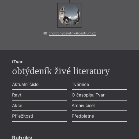
chorobnybeletrik@centrum.cz
iTvar
obtýdeník živé literatury
Aktuální číslo
Tvárnice
Ravt
O časopisu Tvar
Akce
Archiv čísel
Příležitosti
Předplatné
Rubriky