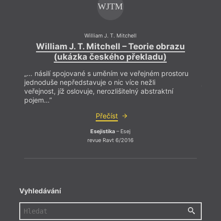
WJTM
William J. T. Mitchell
William J. T. Mitchell – Teorie obrazu
W
(ukázka českého překladu)
„… násilí spojované s uměním ve veřejném prostoru
„… ná
jednoduše nepředstavuje o nic více nežli
jedno
veřejnost, jíž oslovuje, nerozlišitelný abstraktní
veřejn
pojem…”
poje
Přečíst
Esejistika
– Esej
revue Ravt 6/2016
Vyhledávání