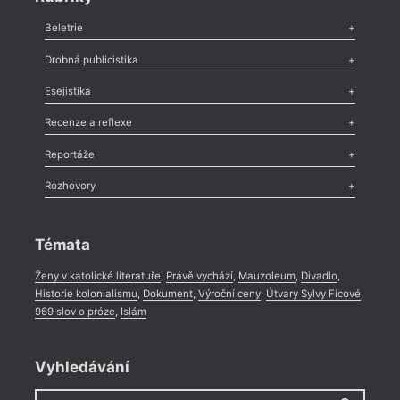
Beletrie
Poezie
,
Próza
,
Dokumenty
,
Drama
,
Celá rubrika
Drobná publicistika
Odlesk
,
Zasláno
,
Nezařazené
,
Novinky v Tvaru
,
Slovo
,
Výročí
,
Esejistika
Nekrolog
,
Glosa
,
Sloupek
,
Pozvánka
,
Literární soutěž
,
Komentář
,
Celá rubrika
Esej
,
Pádlo
,
Úvaha
,
Texty
,
Studie
,
Celá rubrika
Recenze a reflexe
Recenze
,
Dvakrát
,
Horké párky
,
969 slov o próze
,
Reportáže
Méně slov o próze
,
Celá rubrika
Literární zítřky
,
Reportáž
,
Literární život
,
Divadlo
,
Kritický ohlas
,
Rozhovory
Celá rubrika
Rozhovor
,
Anketa
,
Celá rubrika
Témata
Ženy v katolické literatuře
,
Právě vychází
,
Mauzoleum
,
Divadlo
,
Historie kolonialismu
,
Dokument
,
Výroční ceny
,
Útvary Sylvy Ficové
,
969 slov o próze
,
Islám
Vyhledávání