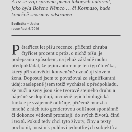
A až se vžijí správná jména takových autorčat,
jako byla Boženo Němco … či Kosmaso, bude
konečně sexismus odstraněn
Esejistika
– Úvaha
revue Ravt 6/2016
P
ětatřicet let píšu recenze, přičemž zhruba
čtyřicet procent z próz, o nichž píšu, je
podepsáno způsobem, na jehož základě mohu
předpokládat, že jejím autorem je ten typ člověka,
který přírodovědci konvenčně označují slovem
žena. Doposud jsem to považoval za signifikantní
údaj: zaslepeně jsem totiž vycházel z předpokladu,
že muži a ženy jsou sice tvorové stejného druhu a
báječně se doplňují, nicméně jejich biologická
funkce je vzájemně odlišuje, přičemž mnozí a
mnohé z nich tuto genderovou odlišnost spontánně
či dokonce vědomě promítají do svých životů, činů
i textů. Pokud tedy chci tyto životy, činy a texty
pochopit, musím k pohlaví jednotlivých subjektů a