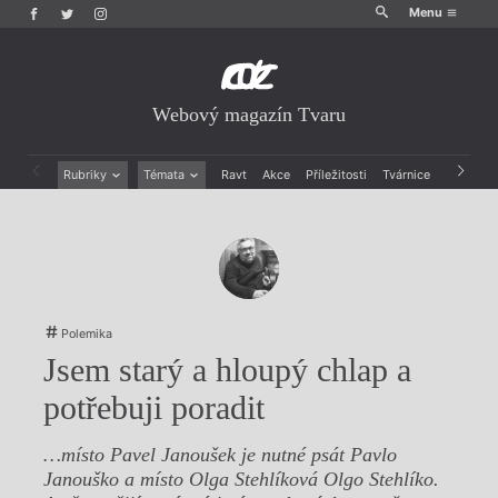
Menu
Webový magazín Tvaru
Rubriky
Témata
Ravt
Akce
Příležitosti
Tvárnice
Archiv
Beletrie
Ženy v katolické literatuře
Drobná publicistika
Právě vychází
Esejistika
Mauzoleum
Recenze a reflexe
Divadlo
Reportáže
Historie kolonialismu
Rozhovory
Dokument
Polemika
Výroční ceny
Jsem starý a hloupý chlap a
potřebuji poradit
…místo Pavel Janoušek je nutné psát Pavlo
Janouško a místo Olga Stehlíková Olgo Stehlíko.