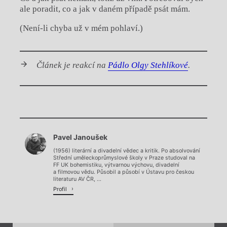
ale poradit, co a jak v daném případě psát mám.
(Není-li chyba už v mém pohlaví.)
Článek je reakcí na
Pádlo Olgy Stehlíkové
.
Chviličku.
Pavel Janoušek
Načítá se.
(1956) literární a divadelní vědec a kritik. Po absolvování
Střední uměleckoprůmyslové školy v Praze studoval na
FF UK bohemistiku, výtvarnou výchovu, divadelní
a filmovou vědu. Působil a působí v Ústavu pro českou
literaturu AV ČR, ...
Profil