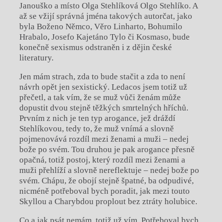
Janouško a místo Olga Stehlíková Olgo Stehlíko. A
až se vžijí správná jména takových autorčat, jako
byla Boženo Němco, Věro Linharto, Bohumilo
Hrabalo, Josefo Kajetáno Tylo či Kosmaso, bude
konečně sexismus odstraněn i z dějin české
literatury.
Jen mám strach, zda to bude stačit a zda to není
návrh opět jen sexistický. Ledacos jsem totiž už
přečetl, a tak vím, že se muž vůči ženám může
dopustit dvou stejně těžkých smrtelných hříchů.
Prvním z nich je ten typ arogance, jež dráždí
Stehlíkovou, tedy to, že muž vnímá a slovně
pojmenovává rozdíl mezi ženami a muži – nedej
bože po svém. Tou druhou je pak arogance přesně
opačná, totiž postoj, který rozdíl mezi ženami a
muži přehlíží a slovně nereflektuje – nedej bože po
svém. Chápu, že obojí stejně špatné, ba odpudivé,
nicméně potřeboval bych poradit, jak mezi touto
Skyllou a Charybdou proplout bez ztráty holubice.
Co a jak psát nemám, totiž už vím. Potřeboval bych