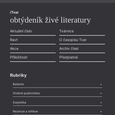
iTvar
obtýdeník živé literatury
Aktuální číslo
Tvárnice
Ravt
O časopisu Tvar
Akce
Archiv čísel
Příležitosti
Předplatné
Rubriky
Beletrie
Poezie
,
Próza
,
Dokumenty
,
Drama
,
Celá rubrika
Drobná publicistika
Odlesk
,
Zasláno
,
Nezařazené
,
Novinky v Tvaru
,
Slovo
,
Výročí
,
Esejistika
Nekrolog
,
Glosa
,
Sloupek
,
Pozvánka
,
Literární soutěž
,
Komentář
,
Celá rubrika
Esej
,
Pádlo
,
Úvaha
,
Texty
,
Studie
,
Celá rubrika
Recenze a reflexe