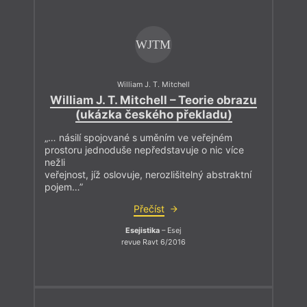
WJTM
William J. T. Mitchell
William J. T. Mitchell – Teorie obrazu
(ukázka českého překladu)
„… násilí spojované s uměním ve veřejném
prostoru jednoduše nepředstavuje o nic více
nežli
veřejnost, jíž oslovuje, nerozlišitelný abstraktní
pojem…”
Přečíst
Esejistika
– Esej
revue Ravt 6/2016