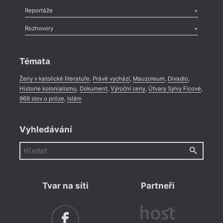
Recenze
,
Dvakrát
,
Horké párky
,
969 slov o próze
,
Reportáže
Méně slov o próze
,
Celá rubrika
Literární zítřky
,
Reportáž
,
Literární život
,
Divadlo
,
Kritický ohlas
,
Rozhovory
Celá rubrika
Rozhovor
,
Anketa
,
Celá rubrika
Témata
Ženy v katolické literatuře
,
Právě vychází
,
Mauzoleum
,
Divadlo
,
Historie kolonialismu
,
Dokument
,
Výroční ceny
,
Útvary Sylvy Ficové
,
969 slov o próze
,
Islám
Vyhledávání
Tvar na síti
Partneři