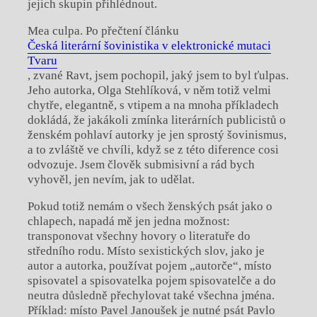
jejich skupin přihlédnout.
Mea culpa. Po přečtení článku
Česká literární šovinistika v elektronické mutaci
Tvaru
, zvané Ravt, jsem pochopil, jaký jsem to byl ťulpas.
Jeho autorka, Olga Stehlíková, v něm totiž velmi
chytře, elegantně, s vtipem a na mnoha příkladech
dokládá, že jakákoli zmínka literárních publicistů o
ženském pohlaví autorky je jen sprostý šovinismus,
a to zvláště ve chvíli, když se z této diference cosi
odvozuje. Jsem člověk submisivní a rád bych
vyhověl, jen nevím, jak to udělat.
Pokud totiž nemám o všech ženských psát jako o
chlapech, napadá mě jen jedna možnost:
transponovat všechny hovory o literatuře do
středního rodu. Místo sexistických slov, jako je
autor a autorka, používat pojem „autorče“, místo
spisovatel a spisovatelka pojem spisovatelče a do
neutra důsledně přechylovat také všechna jména.
Příklad: místo Pavel Janoušek je nutné psát Pavlo