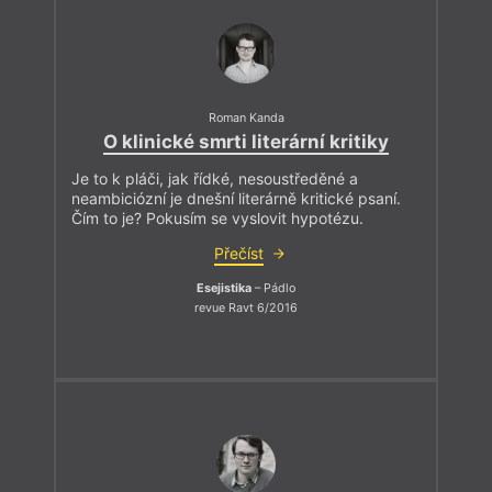
Roman Kanda
O klinické smrti literární kritiky
Je to k pláči, jak řídké, nesoustředěné a
neambiciózní je dnešní literárně kritické psaní.
Čím to je? Pokusím se vyslovit hypotézu.
Přečíst
Esejistika
– Pádlo
revue Ravt 6/2016