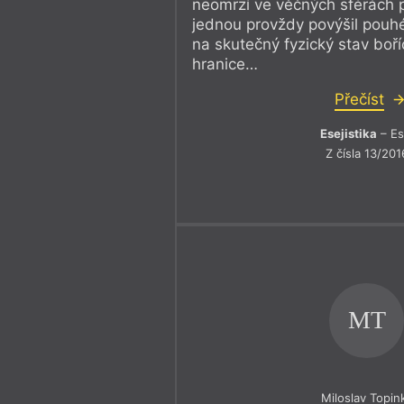
neomrzí ve věčných sférách p
jednou provždy povýšil pouh
na skutečný fyzický stav boř
hranice…
Přečíst
Esejistika
– Es
Z čísla 13/201
MT
Miloslav Topin