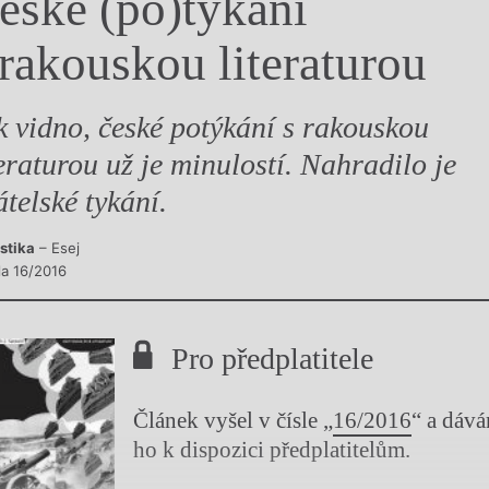
eské (po)tykání
y
 rakouskou literaturou
k vidno, české potýkání s rakouskou
teraturou už je minulostí. Nahradilo je
átelské tykání.
istika
– Esej
la 16/2016
Pro předplatitele
Článek vyšel v čísle „
16/2016
“ a dáv
ho k dispozici předplatitelům.