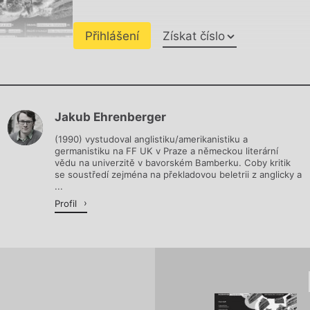
Přihlášení
Získat číslo
Chviličku.
Jakub Ehrenberger
Načítá se.
(1990) vystudoval anglistiku/amerikanistiku a
germanistiku na FF UK v Praze a německou literární
vědu na univerzitě v bavorském Bamberku. Coby kritik
se soustředí zejména na překladovou beletrii z anglicky a
...
Profil