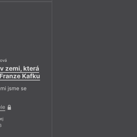
ová
v zemi, která
 Franze Kafku
mi jsme se
ele
ej
6