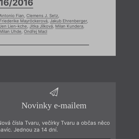
16/2016
Antonio Fian
,
Clemens J. Setz
,
Friederike Mayröckerová
,
Jakub Ehrenberger
,
Jen Lien-kche
,
Jitka Jílková
,
Milan Kundera
,
Milan Uhde
,
Ondřej Macl
Novinky e-mailem
Nová čísla Tvaru, večírky Tvaru a občas něco
navíc. Jednou za 14 dní.