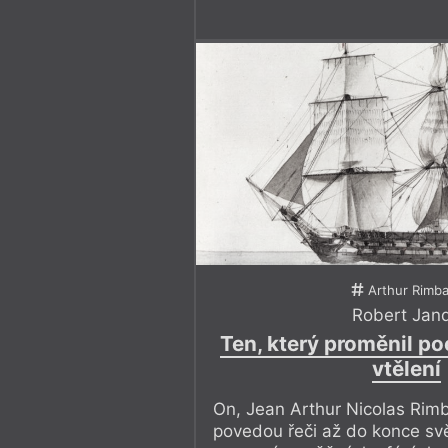
Arthur Rimb
Robert Jan
Ten, který proměnil po
vtělení
On, Jean Arthur Nicolas Rim
povedou řeči až do konce svě