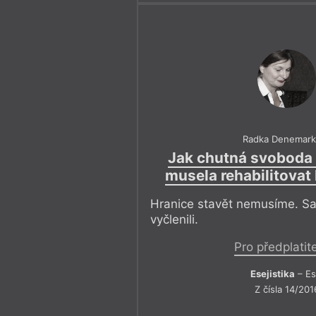
Radka Denemark
Jak chutná svoboda 
musela rehabilitovat
Hranice stavět nemusíme. Sa
vyčlenili.
Pro předplatit
Esejistika
– Es
Z čísla 14/201