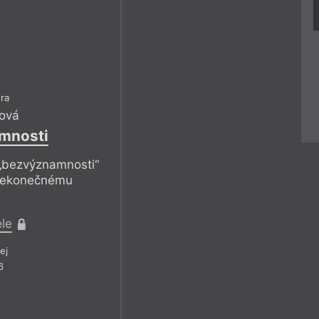
ra
rová
mnosti
„bezvýznamnosti“
 nekonečnému
ele
ej
6