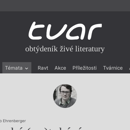
obtýdeník živé literatury
Témata
Ravt
Akce
Příležitosti
Tvárnice
ické literatuře
icistika
zí
eflexe
onialismu
b Ehrenberger