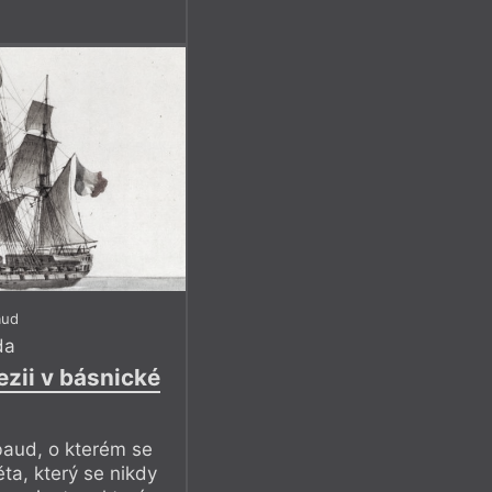
aud
da
ezii v básnické
baud, o kterém se
ta, který se nikdy