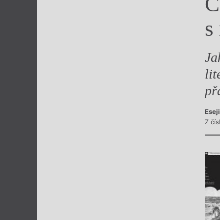
Č
Výroční cen
s
Ja
li
př
Esej
Z čís