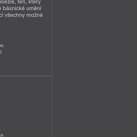
oezie, ten, který
é básnické umění
ící všechny možné
ej
6
ka