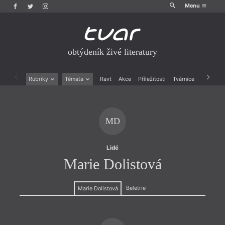
Menu
obtýdeník živé literatury
Rubriky
Témata
Ravt
Akce
Příležitosti
Tvárnice
Archiv
Beletrie
Ženy v katolické literatuře
Drobná publicistika
Právě vychází
Esejistika
Mauzoleum
MD
Recenze a reflexe
Divadlo
Reportáže
Historie kolonialismu
Rozhovory
Dokument
Lidé
Výroční ceny
Marie Dolistová
Beletrie
Marie Dolistová