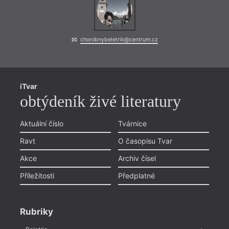
chorobnybeletrik@centrum.cz
iTvar
obtýdeník živé literatury
Aktuální číslo
Tvárnice
Ravt
O časopisu Tvar
Akce
Archiv čísel
Příležitosti
Předplatné
Rubriky