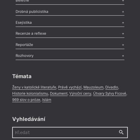
Beletrie
Poezie
,
Próza
,
Dokumenty
,
Drama
,
Celá rubrika
Drobná publicistika
Odlesk
,
Zasláno
,
Nezařazené
,
Novinky v Tvaru
,
Slovo
,
Výročí
,
Esejistika
Nekrolog
,
Glosa
,
Sloupek
,
Pozvánka
,
Literární soutěž
,
Komentář
,
Celá rubrika
Esej
,
Pádlo
,
Úvaha
,
Texty
,
Studie
,
Celá rubrika
Recenze a reflexe
Recenze
,
Dvakrát
,
Horké párky
,
969 slov o próze
,
Reportáže
Méně slov o próze
,
Celá rubrika
Literární zítřky
,
Reportáž
,
Literární život
,
Divadlo
,
Kritický ohlas
,
Rozhovory
Celá rubrika
Rozhovor
,
Anketa
,
Celá rubrika
Témata
Ženy v katolické literatuře
,
Právě vychází
,
Mauzoleum
,
Divadlo
,
Historie kolonialismu
,
Dokument
,
Výroční ceny
,
Útvary Sylvy Ficové
,
969 slov o próze
,
Islám
Vyhledávání