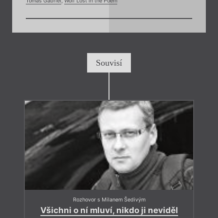
Tomáš Gabriel
,
Wolf Lost in the Poem
Souvisí
Rozhovor s Milanem Šedivým
Všichni o ní mluví, nikdo ji neviděl