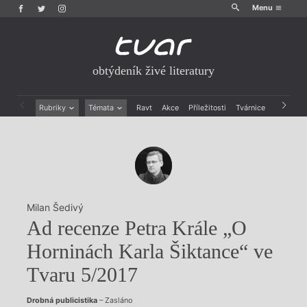
Menu
obtýdeník živé literatury
Rubriky
Témata
Ravt
Akce
Příležitosti
Tvárnice
Archiv
Beletrie
Ženy v katolické literatuře
Drobná publicistika
Právě vychází
Esejistika
Mauzoleum
Recenze a reflexe
Divadlo
Reportáže
Historie kolonialismu
Rozhovory
Dokument
Milan Šedivý
Výroční ceny
Ad recenze Petra Krále „O
Horninách Karla Šiktance“ ve
Tvaru 5/2017
Drobná publicistika
– Zasláno