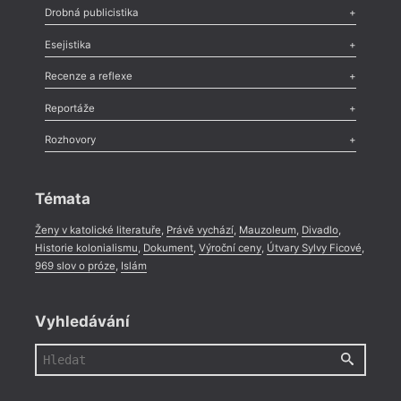
Poezie
,
Próza
,
Dokumenty
,
Drama
,
Celá rubrika
Drobná publicistika
Odlesk
,
Zasláno
,
Nezařazené
,
Novinky v Tvaru
,
Slovo
,
Výročí
,
Esejistika
Nekrolog
,
Glosa
,
Sloupek
,
Pozvánka
,
Literární soutěž
,
Komentář
,
Celá rubrika
Esej
,
Pádlo
,
Úvaha
,
Texty
,
Studie
,
Celá rubrika
Recenze a reflexe
Recenze
,
Dvakrát
,
Horké párky
,
969 slov o próze
,
Reportáže
Méně slov o próze
,
Celá rubrika
Literární zítřky
,
Reportáž
,
Literární život
,
Divadlo
,
Kritický ohlas
,
Rozhovory
Celá rubrika
Rozhovor
,
Anketa
,
Celá rubrika
Témata
Ženy v katolické literatuře
,
Právě vychází
,
Mauzoleum
,
Divadlo
,
Historie kolonialismu
,
Dokument
,
Výroční ceny
,
Útvary Sylvy Ficové
,
969 slov o próze
,
Islám
Vyhledávání