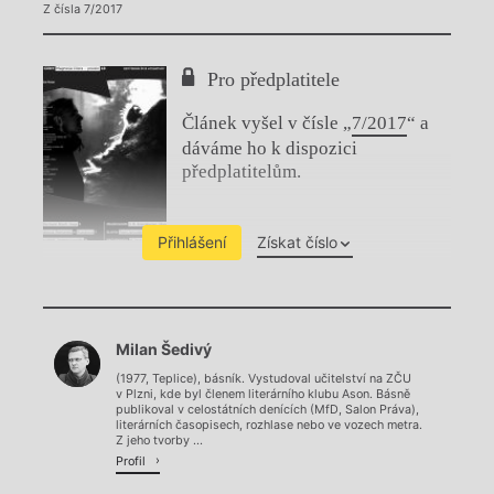
Z čísla 7/2017
Pro předplatitele
Článek vyšel v čísle „
7/2017
“ a
dáváme ho k dispozici
předplatitelům.
Přihlášení
Získat číslo
Chviličku.
Milan Šedivý
Načítá se.
(1977, Teplice), básník. Vystudoval učitelství na ZČU
v Plzni, kde byl členem literárního klubu Ason. Básně
publikoval v celostátních denících (MfD, Salon Práva),
literárních časopisech, rozhlase nebo ve vozech metra.
Z jeho tvorby ...
Profil