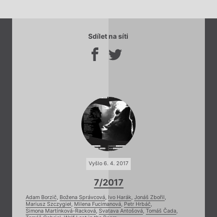
Sdílet na síti
Vyšlo 6. 4. 2017
7/2017
Adam Borzič
,
Božena Správcová
,
Ivo Harák
,
Jonáš Zbořil
,
Mariusz Szczygieł
,
Milena Fucimanová
,
Petr Hrbáč
,
Simona Martínková-Racková
,
Svatava Antošová
,
Tomáš Čada
,