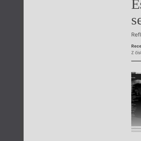
E
Výroční cen
s
Ref
Rece
Z čís