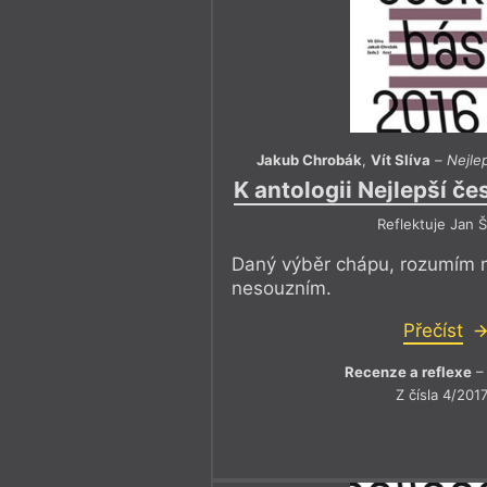
Jakub Chrobák
,
Vít Slíva
–
Nejle
K antologii Nejlepší č
Reflektuje Jan Š
Daný výběr chápu, rozumím m
nesouzním.
Přečíst
Recenze a reflexe
– 
Z čísla 4/201