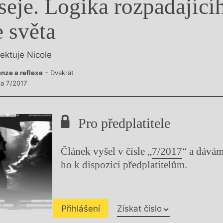
seje. Logika rozpadající
y
e světa
lektuje Nicole
nze a reflexe
– Dvakrát
la 7/2017
Pro předplatitele
Článek vyšel v čísle „
7/2017
“ a dává
ho k dispozici předplatitelům.
Přihlášení
Získat číslo