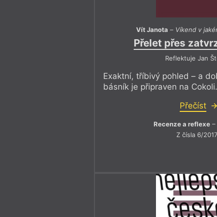
Vít Janota
–
Víkend v jaké
Přelet přes zatvr
Reflektuje Jan Št
Exaktní, tříbivý pohled – a d
básník je připraven na Cokoli
Přečíst
Recenze a reflexe
– 
Z čísla 6/201