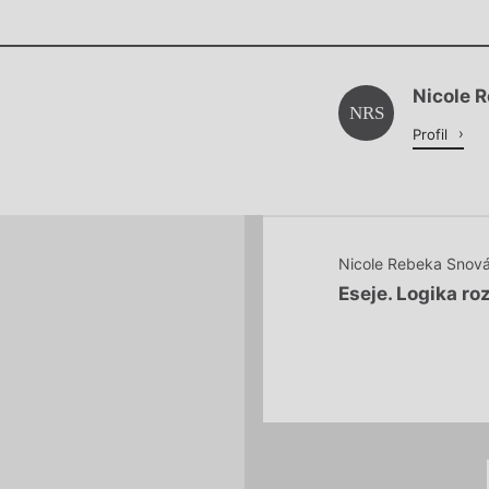
Chviličku.
Nicole 
Načítá se.
NRS
Profil
Nicole Rebeka Snov
Eseje. Logika ro