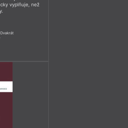
icky vyplňuje, než
y.
Dvakrát
7