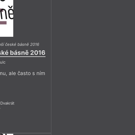
pší české básně 2016
eské básně 2016
ulc
u, ale často s ním
Dvakrát
7