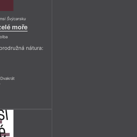
msi Švýcarsku
zelé moře
olba
obrodružná nátura:
.
Dvakrát
7