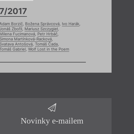
7/2017
Adam Borzič
,
Božena Správcová
,
Ivo Harák
,
Jonáš Zbořil
,
Mariusz Szczygieł
,
Milena Fucimanová
,
Petr Hrbáč
,
Simona Martínková-Racková
,
Svatava Antošová
,
Tomáš Čada
,
Tomáš Gabriel
,
Wolf Lost in the Poem
Novinky e-mailem