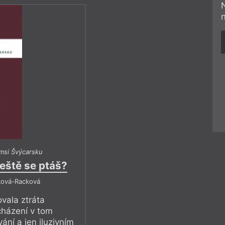
msi Švýcarsku
ještě se ptáš?
ková-Racková
vala ztráta
cházení v tom
ní a jen iluzivním