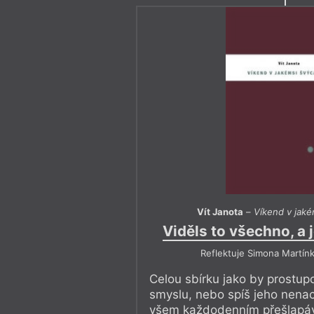
Vít Janota
–
Víkend v jaké
Viděls to všechno, a 
Reflektuje Simona Martín
Celou sbírku jako by prostupo
smyslu, nebo spíš jeho nena
všem každodenním přešlapává