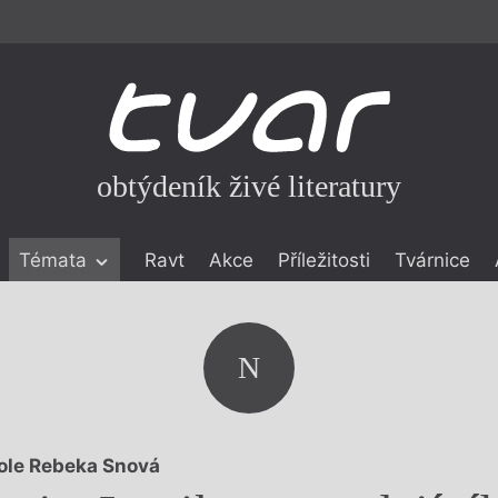
obtýdeník živé literatury
Témata
Ravt
Akce
Příležitosti
Tvárnice
ické literatuře
icistika
zí
N
eflexe
onialismu
ole Rebeka Snová