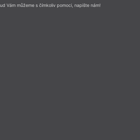
ud Vám můžeme s čímkoliv pomoci, napište nám!
MB
Jiří Hájíček
Dešťová hůl
uje Michaela Bečková
o předplatitele
nze a reflexe
– Dvakrát
Z čísla 3/2017