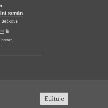
n
elní román
Urbo Ku
a Bečková
Reflekt
ele
Pr
Recenze
Recen
5
Edituje