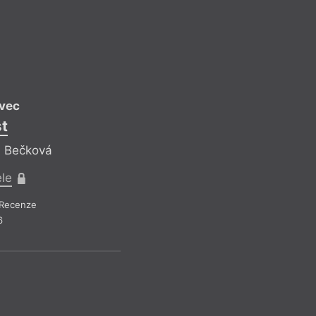
ovec
M
t
a Bečková
Reflekt
ele
Pr
Recenze
Recen
6