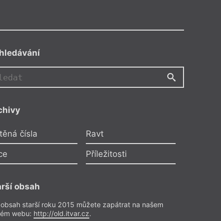
hledávání
MB
chivy
Michal Přibáň
těná čísla
Ravt
o je jenom dvakrát
uje Michaela Bečková
ce
Příležitosti
o předplatitele
arší obsah
ze a reflexe
– Recenze
Z čísla 7/2017
 obsah starší roku 2015 můžete zapátrat na našem
rém webu:
http://old.itvar.cz
.