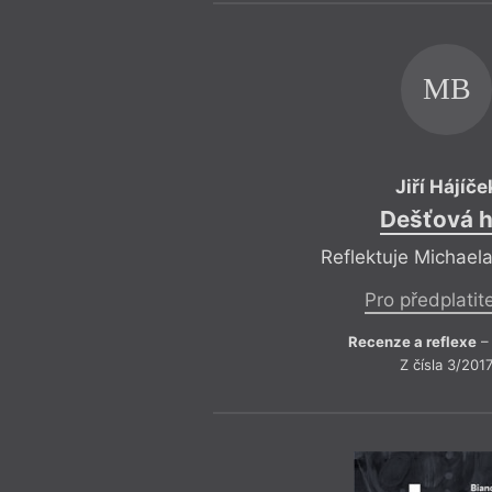
MB
Jiří Hájíče
Dešťová h
Reflektuje Michael
Pro předplatit
Recenze a reflexe
– 
Z čísla 3/201