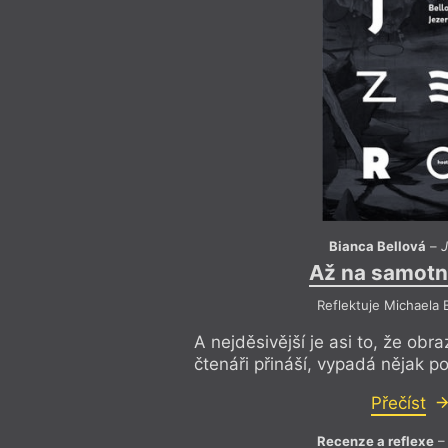
Bianca Bellová
–
Až na samotn
Reflektuje Michaela
A nejděsivější je asi to, že obr
čtenáři přináší, vypadá nějak 
Přečíst
Recenze a reflexe
– 