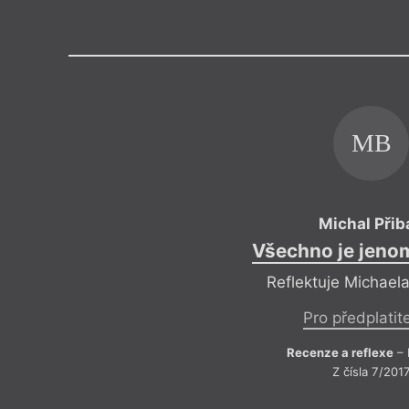
Výroční cen
MB
Michal Přib
Všechno je jeno
Reflektuje Michael
Pro předplatit
Recenze a reflexe
– 
Z čísla 7/201