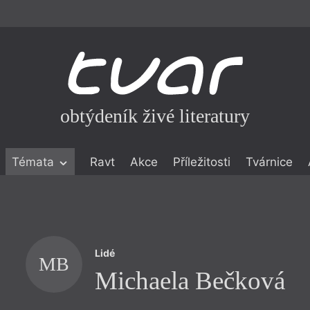
obtýdeník živé literatury
Témata
Ravt
Akce
Příležitosti
Tvárnice
ické literatuře
icistika
zí
Lidé
eflexe
MB
Michaela Bečková
onialismu