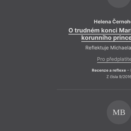
Helena Černoh
O trudném konci Mar
korunního princ
Reflektuje Michael
Pro předplatit
Recenze a reflexe
– 
Z čísla 9/201
MB