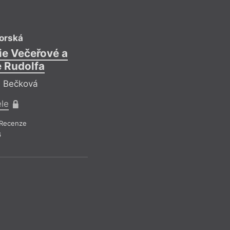
orská
Hel
ie Večeřové a
O trudném 
e Rudolfa
korunn
a Bečková
Reflekt
ele
Pr
Recenze
Recen
6