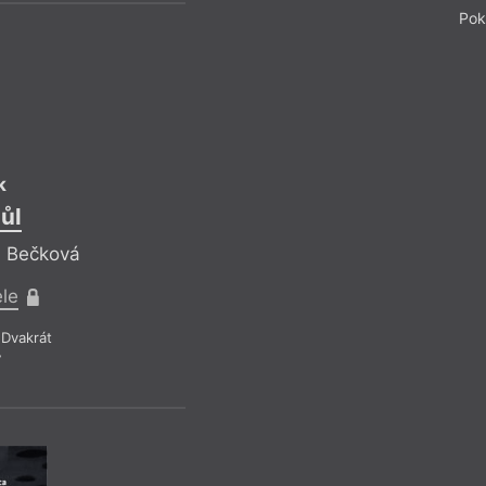
Pok
k
ůl
a Bečková
Reflekt
ele
Pr
Dvakrát
Rece
7