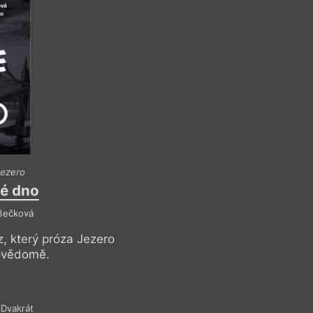
Jezero
Bia
é dno
Až 
 Bečková
Refle
az, který próza Jezero
A nejděsivější je as
povědomě.
čtenáři přináší, v
Dvakrát
Rece