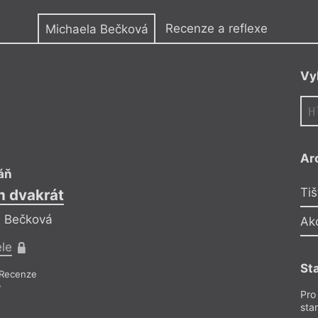
y
Recenze a reflexe
Michaela Bečková
Vy
Ar
áň
Tiš
m dvakrát
Všechn
a Bečková
Reflekt
Ak
ele
Pr
St
Recenze
Recen
7
Pro
sta