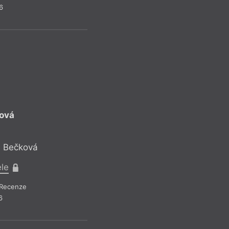
6
ková
P
a Bečková
Reflekt
ele
Pr
Recenze
Recen
6