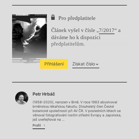
Pro předplatitele
Článek vyšel v čísle „
7/2017
“ a
dáváme ho k dispozici
předplatitelům.
Přihlášení
Získat číslo
Chviličku.
Petr Hrbáč
Načítá se.
(1958–2020), narozen v Brně. V roce 1983 absolvoval
brněnskou lékařskou fakultu. Dlouholetý člen České
botanické společnosti při AV ČR. V posledních létech se
věnoval fotografování rostlin střední Evropy a Japonska,
jež uveřejňoval na ...
Profil