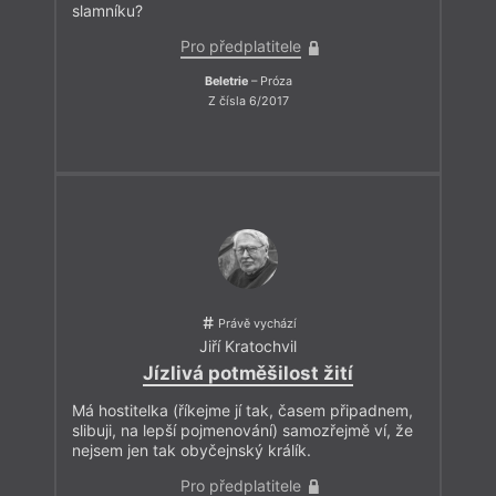
slamníku?
Pro předplatitele
Beletrie
– Próza
Z čísla 6/2017
Právě vychází
Jiří Kratochvil
Jízlivá potměšilost žití
Má hostitelka (říkejme jí tak, časem připadnem,
slibuji, na lepší pojmenování) samozřejmě ví, že
nejsem jen tak obyčejnský králík.
Pro předplatitele