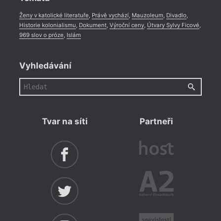
Ženy v katolické literatuře
,
Právě vychází
,
Mauzoleum
,
Divadlo
,
Historie kolonialismu
,
Dokument
,
Výroční ceny
,
Útvary Sylvy Ficové
,
969 slov o próze
,
Islám
Vyhledávání
Tvar na síti
Partneři