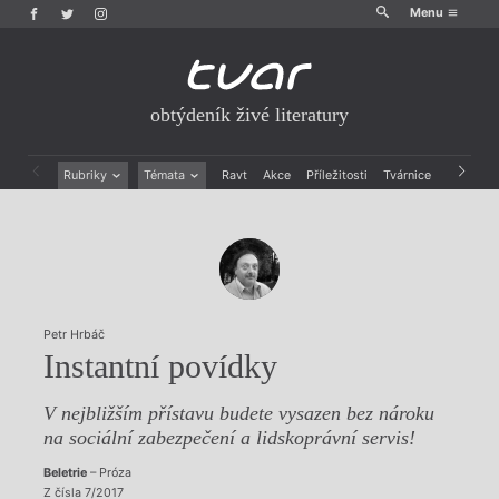
Menu
obtýdeník živé literatury
Rubriky
Témata
Ravt
Akce
Příležitosti
Tvárnice
Archiv
Beletrie
Ženy v katolické literatuře
Drobná publicistika
Právě vychází
Esejistika
Mauzoleum
Recenze a reflexe
Divadlo
Reportáže
Historie kolonialismu
Rozhovory
Dokument
Petr Hrbáč
Výroční ceny
Instantní povídky
V nejbližším přístavu budete vysazen bez nároku
na sociální zabezpečení a lidskoprávní servis!
Beletrie
– Próza
Z čísla 7/2017