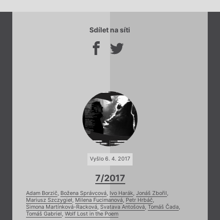
Sdílet na síti
Vyšlo 6. 4. 2017
7/2017
Adam Borzič
,
Božena Správcová
,
Ivo Harák
,
Jonáš Zbořil
,
Mariusz Szczygieł
,
Milena Fucimanová
,
Petr Hrbáč
,
Simona Martínková-Racková
,
Svatava Antošová
,
Tomáš Čada
,
Tomáš Gabriel
,
Wolf Lost in the Poem