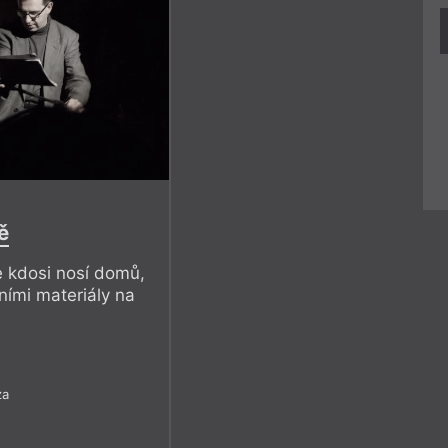
ě
e kdosi nosí domů,
ními materiály na
za