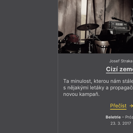
Josef Straka
Cizí zem
Ta minulost, kterou nám stál
s nějakými letáky a propagač
novou kampaň.
Přečíst
Beletrie
– Pró
23. 3. 2017