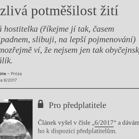
ízlivá potměšilost žití
y
 hostitelka (říkejme jí tak, časem
ipadnem, slibuji, na lepší pojmenování)
mozřejmě ví, že nejsem jen tak obyčejns
lík.
trie
– Próza
la 6/2017
Pro předplatitele
Článek vyšel v čísle „
6/2017
“ a dává
ho k dispozici předplatitelům.