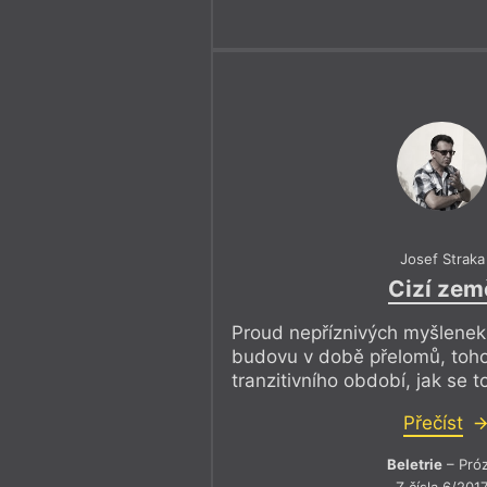
Josef Straka
Cizí zem
Proud nepříznivých myšlenek
budovu v době přelomů, toh
tranzitivního období, jak se 
Přečíst
Beletrie
– Pró