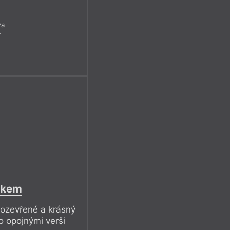
za
7
ilkem
rozevřené a krásný
to opojnými verši