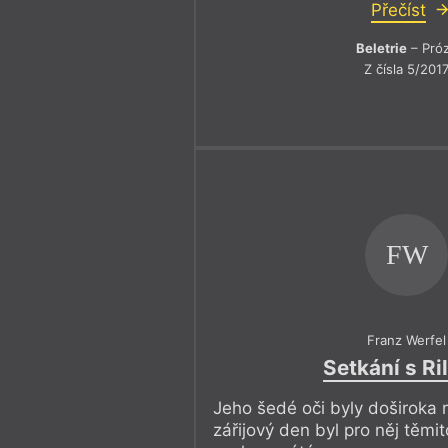
Přečíst
Beletrie
– Pró
Z čísla 5/201
FW
Franz Werfel
Setkání s R
Jeho šedé oči byly doširoka 
zářijový den byl pro něj těmi