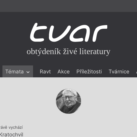
obtýdeník živé literatury
Témata
Ravt
Akce
Příležitosti
Tvárnice
ické literatuře
icistika
zí
eflexe
onialismu
rávě vychází
 Kratochvil