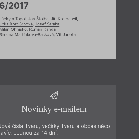
6/2017
Jáchym Topol
,
Jan Štolba
,
Jiří Kratochvil
,
Jitka Bret Srbová
,
Josef Straka
,
Milan Ohnisko
,
Roman Kanda
,
Simona Martínková-Racková
,
Vít Janota
Novinky e-mailem
Nová čísla Tvaru, večírky Tvaru a občas něco
navíc. Jednou za 14 dní.