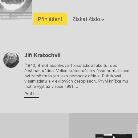
Přihlášení
Získat číslo
Chviličku.
Jiří Kratochvil
Načítá se.
(1940, Brno) absolvoval filosofickou fakultu, obor
čeština–ruština. Velice krátce učil a v čase normalizace
byl zaměstnán jen jako pomocný dělník. Publikoval
v samizdatu a v exilových časopisech. První knížka mu
mohla vyjít až v roce 1991 ...
Profil