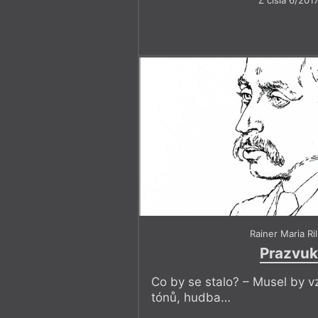
Z čísla 6/201
Rainer Maria Ri
Prazvuk
Co by se stalo? – Musel by v
tónů, hudba…