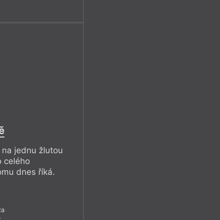
ě
 na jednu žlutou
o celého
tomu dnes říká.
za