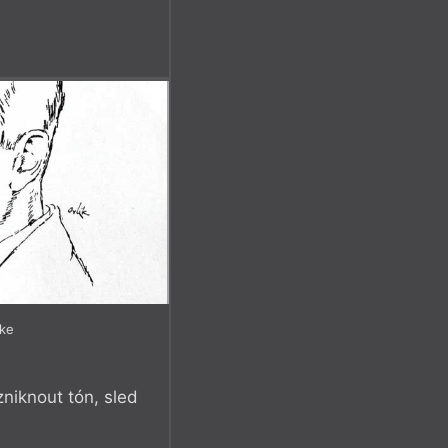
7
lke
zniknout tón, sled