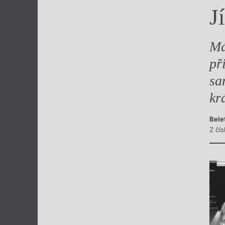
J
Výroční cen
Má
př
sa
krá
Bele
Z čís