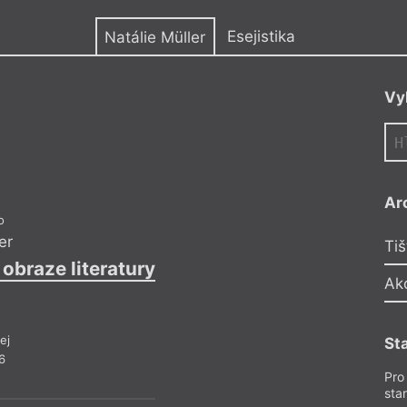
y
Esejistika
Natálie Müller
Vy
Ar
o
er
Tiš
obraze literatury
Západočeské láz
Ak
ej
St
6
Pro
sta