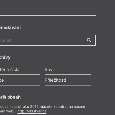
hledávání
NM
chivy
Karlovarsko
Natálie Müller
těná čísla
Ravt
eňství v obraze literatury
ce
Příležitosti
Přečíst
Esejistika
– Esej
arší obsah
Z čísla 12/2026
 obsah starší roku 2015 můžete zapátrat na našem
rém webu:
http://old.itvar.cz
.