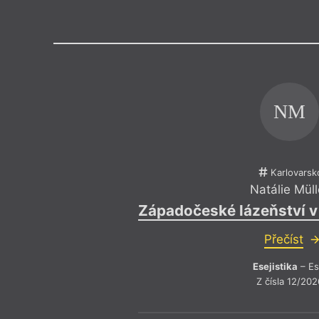
Výroční cen
NM
Karlovarsk
Natálie Müll
Západočeské lázeňství v 
Přečíst
Esejistika
– Es
Z čísla 12/202