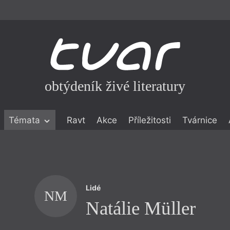
obtýdeník živé literatury
Témata
Ravt
Akce
Příležitosti
Tvárnice
ické literatuře
icistika
zí
Lidé
eflexe
NM
Natálie Müller
onialismu