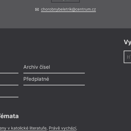
chorobnybeletrik@centrum.cz
Vy
Archiv čísel
Předplatné
Témata
eny v katolické literatuře
,
Právě vychází
,