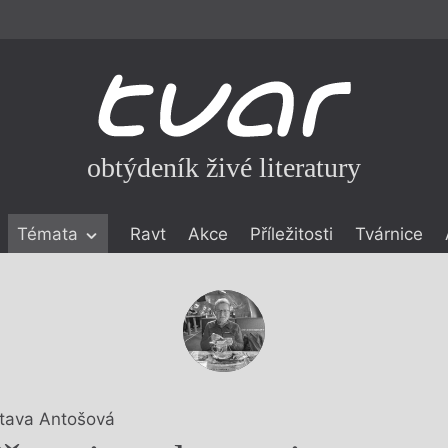
obtýdeník živé literatury
Témata
Ravt
Akce
Příležitosti
Tvárnice
ické literatuře
icistika
zí
eflexe
onialismu
tava Antošová