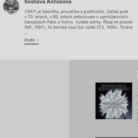
Svatava Antošová
Načítá se.
(1957) je básnířka, prozaička a publicistka. Začala psát
v 70. letech, v 80. letech debutovala v samizdatových
časopisech Pako a Vokno. Vydala sbírky: Říkají mi poezie
(MF, 1987), Ta ženská musí být opilá! (ČS, 1990), Tórana
...
Profil