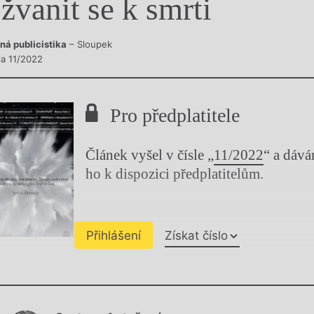
žvanit se k smrti
y
ná publicistika
– Sloupek
la 11/2022
Pro předplatitele
Článek vyšel v čísle „
11/2022
“ a dáv
ho k dispozici předplatitelům.
Přihlášení
Získat číslo
Chviličku.