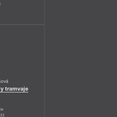
2
šová
ly tramvaje
ie
022