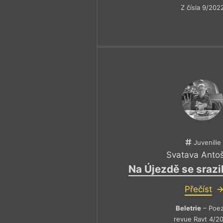
Z čísla 9/202
Juvenilie
Svatava Anto
Na Újezdě se srazi
Přečíst
Beletrie
– Poez
revue Ravt 4/2