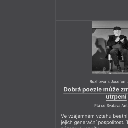
Rozhovor s Josefem
Dobrá poezie může zm
utrpení
Ptá se Svatava An
Ve vzájemném vztahu beatniků
jejich generační pospolitost. 