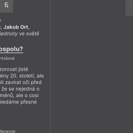
u
g
,
Jakub Ort
,
 jednoty ve světě
ospolu?
Antošová
zorovat jisté
y 20. století, ale
 zavírat oči před
, že se nejedná o
ménů, ale o cosi
 hledáme přesné
Recenze