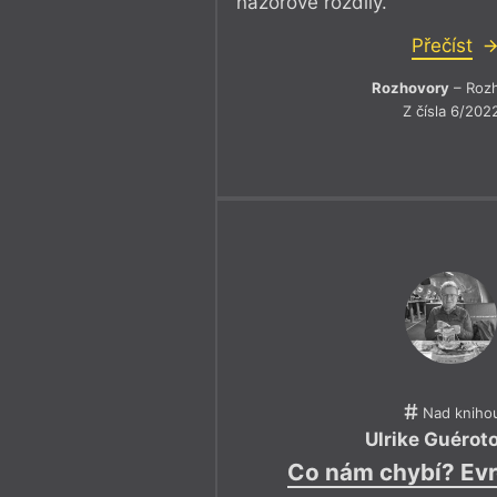
názorové rozdíly.
Přečíst
Rozhovory
– Roz
Z čísla 6/202
Nad kniho
Ulrike Guérot
Co nám chybí? Evr