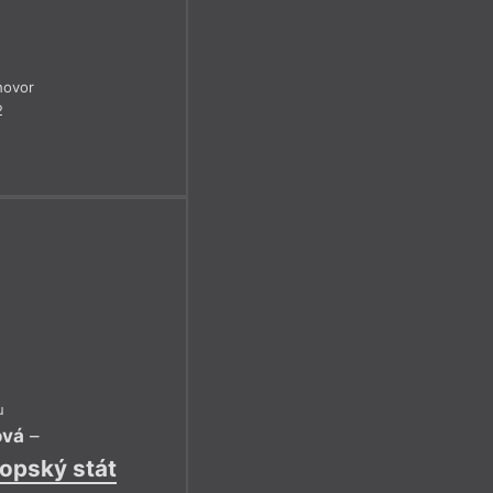
hovor
2
u
ová
–
opský stát