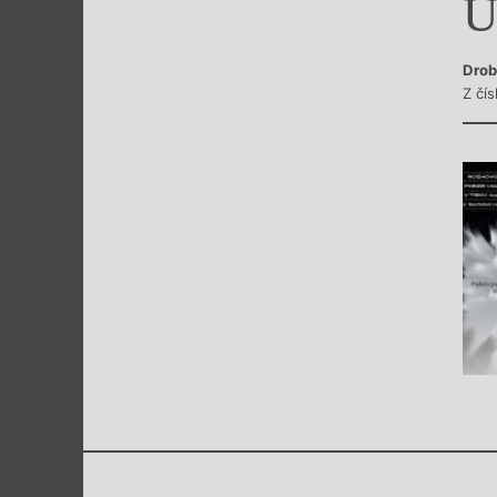
U
Výroční cen
Drob
Z čís