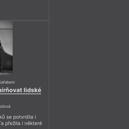
 Jařabem
írňovat lidské
tošová
 se potvrdila i
Ta přežila i některé