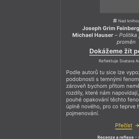
Nad kniho
Joseph Grim Feinber
Michael Hauser
–
Politika
proměn
Dokážeme žít p
Reflektuje Svatava 
Podle autorů tu sice lze vypo
podobnosti s temnými fenomén
zároveň bychom přitom neměli
rozdíly, které nám napovídají
pouhé opakování těchto feno
úplně nového, pro co teprve
pojmenování.
Přečíst
Recenze a reflexe
– 