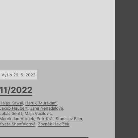
Vyšlo 26. 5. 2022
11/2022
Hajao Kawai
,
Haruki Murakami
,
Jakub Haubert
,
Jana Nenadalová
,
Lukáš Senft
,
Maja Vusilović
,
Marek Jan Vilímek
,
Petr Král
,
Stanislav Biler
,
Yveta Shanfeldová
,
Zbyněk Havlíček