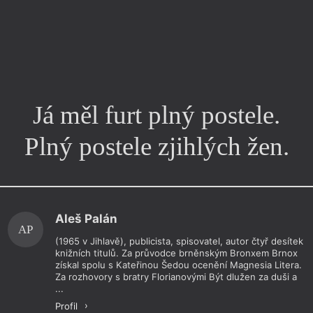
Já měl furt plný postele.
Plný postele zjihlých žen.
Chviličku.
Aleš Palán
Načítá se.
AP
(1965 v Jihlavě), publicista, spisovatel, autor čtyř desítek
knižních titulů. Za průvodce brněnským Bronxem Brnox
získal spolu s Kateřinou Šedou ocenění Magnesia Litera.
Za rozhovory s bratry Florianovými Být dlužen za duši a
...
Profil