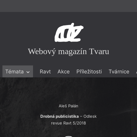
Webový magazín Tvaru
Témata
Ravt
Akce
Příležitosti
Tvárnice
ické literatuře
icistika
zí
Aleš Palán
eflexe
Drobná publicistika
– Odlesk
revue Ravt 5/2018
onialismu