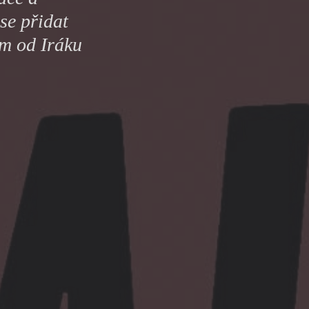
y
se přidat
ám od Iráku