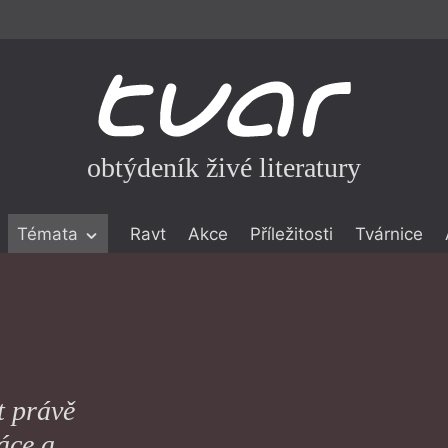
obtýdeník živé literatury
Témata
Ravt
Akce
Příležitosti
Tvárnice
ické literatuře
icistika
zí
eflexe
t právě
onialismu
áce a