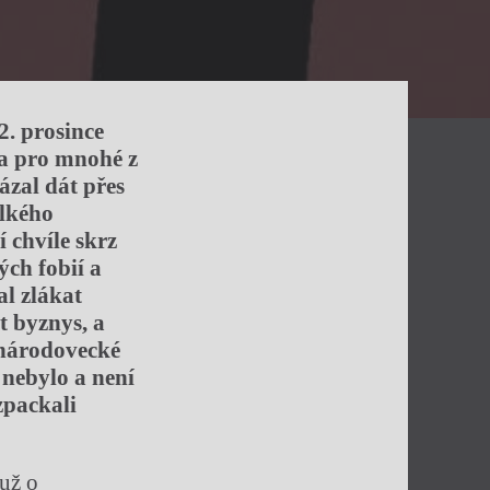
2. prosince
ka pro mnohé z
zal dát přes
elkého
 chvíle skrz
ých fobií a
al zlákat
t byznys, a
 národovecké
 nebylo a není
zpackali
 už o