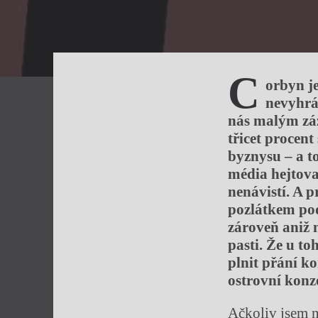
C
orbyn je
nevyhrá
nás malým záz
třicet procen
byznysu – a to
média hejtoval
nenávistí. A p
pozlátkem pod
zároveň aniž
pasti. Že u t
plnit přání k
ostrovní konze
Ačkoliv jsem n