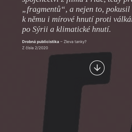
Výroční cen
„fragmentů“, a nejen to, pokusil 
k němu i mírové hnutí proti válk
po Sýrii a klimatické hnutí.
Drobná publicistika
– Zleva tanky?
Z čísla 2/2020