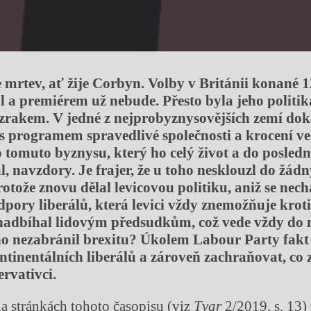
 mrtev, ať žije Corbyn. Volby v Británii konané 1
l a premiérem už nebude. Přesto byla jeho politi
rakem. V jedné z nejprobyznysovějších zemí doká
t s programem spravedlivé společnosti a krocení v
 tomuto byznysu, který ho celý život a do poslední
, navzdory. Je frajer, že u toho nesklouzl do žádn
rotože znovu dělal levicovou politiku, aniž se nech
pory liberálů, která levici vždy znemožňuje kroti
 nadbíhal lidovým předsudkům, což vede vždy do
oho nezabránil brexitu? Úkolem Labour Party fakt
ontinentálních liberálů a zároveň zachraňovat, co 
rvativci.
a stránkách tohoto časopisu (viz
Tvar
2/2019, s. 13)