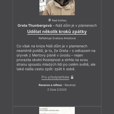
„Dosud“ je teprve potřetí, a přesto Eva Klíčová nemá s
Tvarem společného vůbec nic. A že někdo třeba pro Tvar
„ani psát nechce“? Tak pro něj psát nebude, tak prosté to je. A
že kdo cenu přijme, ten musí „celý rok psát pro Tvar recenze
Nad knihou
a jiné texty“? Ó kdežpak – musí napsat pouhé dva texty (z
Greta Thunbergová
–
Náš dům je v plamenech
toho „recenzi“ ani jednu) plus udělat rozhovor se svým
nástupcem. A že se k nominacím nikdo nenahlásil? Zná paní
Udělat několik kroků zpátky
Čiháková mnoho soutěží, do nichž se nominovaní sami hlásí?
Reflektuje Svatava Antošová
Ale konec dobrý, všechno dobré:
„Pokud byste chtěli někoho
Co však na knize Náš dům je v plamenech
ze svých známých uvést do trapné situace, hlasujte, bude
nesmírně potěší, je to, že Greta – s odkazem na
legrace.“
úryvek z Mertovy písně v úvodu – nejen
prorazila okolní lhostejnost a strhla na svou
Paní Čiháková, vždyť vy máte vlastně pravdu! Tvárnice je
stranu spoustu mladých lidi po celém světě, ale
opravdu jenom taková „legrace“ neboli hra. V naději, že je
také našla cestu zpět: zpět k sobě.
mezi námi dost lidí, kteří si radši hrají, než hry kazí, jsme
připraveni v udílení ceny pokračovat.
Pro předplatitele
Přeji podnětné čtení všem, kteří nás čtou rádi, i všem, kteří
Recenze a reflexe
– Recenze
nás čtou neradi, ale přesto tak z nějakého důvodu činí.
Z čísla 2/2020