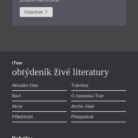
Objednat
Př
iTvar
Aš
obtýdeník živé literatury
Li
Pr
Aktuální číslo
Tvárnice
Chviličku.
Ol
Ravt
O časopisu Tvar
Načítá se.
Zlí
Akce
Archiv čísel
Li
Příležitosti
Předplatné
Objednávka předplatného
Ky
poštou
Tá