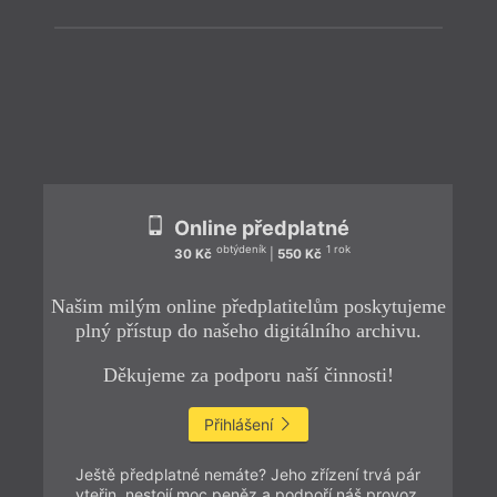
ZPĚT
Online předplatné
obtýdeník
1 rok
30 Kč
|
550 Kč
Našim milým online předplatitelům poskytujeme
plný přístup do našeho digitálního archivu.
Děkujeme za podporu naší činnosti!
Přihlášení
Ještě předplatné nemáte? Jeho zřízení trvá pár
vteřin, nestojí moc peněz a podpoří náš provoz.