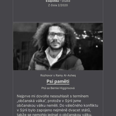
Esejistika
– Studie
Z čísla 2/2020
Rozhovor s Ramy Al-Asheq
Psi paměti
Ptá se Bernie Higginsová
Nejprve mi dovolte nesouhlasit s termínem
„občanská válka“, protože v Sýrii jsme
občanskou válku neměli. Do válečného konfliktu
v Sýrii bylo zapojeno nejméně dvacet států,
takže se nemohlo jednat o občanskou válku.