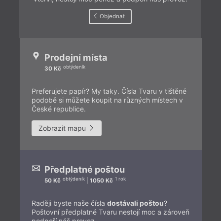
Objednat
Prodejní místa
obtýdeník
30 Kč
Preferujete papír? My taky. Čísla Tvaru v tištěné
podobě si můžete koupit na různých místech v
České republice.
Zobrazit mapu
Předplatné poštou
obtýdeník
1 rok
50 Kč
|
1050 Kč
Raději byste naše čísla
dostávali poštou
?
Poštovní předplatné Tvaru nestojí moc a zároveň
podpoří náš provoz.