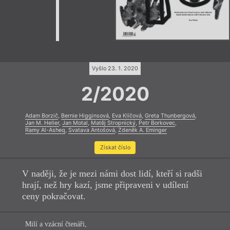
Vyšlo 23. 1. 2020
2/2020
Adam Borzič
,
Bernie Higginsová
,
Eva Klíčová
,
Greta Thunbergová
,
Jan M. Heller
,
Jan Motal
,
Matěj Stropnický
,
Petr Borkovec
,
Ramy Al-Asheq
,
Svatava Antošová
,
Zdeněk A. Eminger
Získat číslo
V naději, že je mezi námi dost lidí, kteří si radši
hrají, než hry kazí, jsme připraveni v udílení
ceny pokračovat.
Milí a vzácní čtenáři,