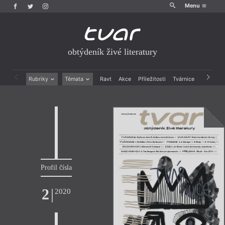
Menu
obtýdeník živé literatury
Rubriky
Témata
Ravt
Akce
Příležitosti
Tvárnice
Archiv
Beletrie
Ženy v katolické literatuře
Drobná publicistika
Právě vychází
Esejistika
Mauzoleum
Recenze a reflexe
Divadlo
Reportáže
Historie kolonialismu
Rozhovory
Dokument
Výroční ceny
Profil čísla
2
|
2020