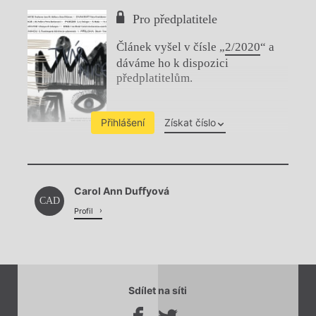
Pro předplatitele
Článek vyšel v čísle „
2/2020
“ a
dáváme ho k dispozici
předplatitelům.
Přihlášení
Získat číslo
Chviličku.
Carol Ann Duﬀyová
Načítá se.
CAD
Profil
Sdílet na síti