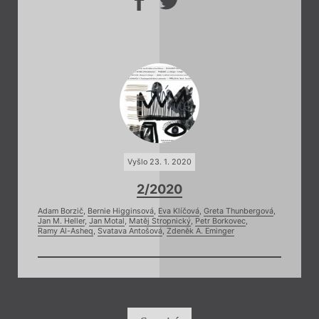
Vyšlo 23. 1. 2020
2/2020
Adam Borzič
,
Bernie Higginsová
,
Eva Klíčová
,
Greta Thunbergová
,
Jan M. Heller
,
Jan Motal
,
Matěj Stropnický
,
Petr Borkovec
,
Ramy Al-Asheq
,
Svatava Antošová
,
Zdeněk A. Eminger