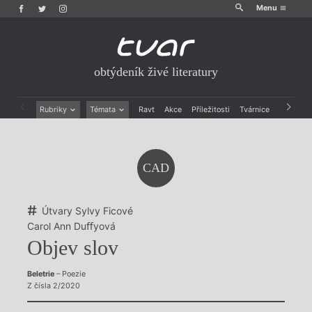
Menu
obtýdeník živé literatury
Rubriky
Témata
Ravt
Akce
Příležitosti
Tvárnice
Archiv
Beletrie
Ženy v katolické literatuře
Drobná publicistika
Právě vychází
Esejistika
Mauzoleum
CAD
Recenze a reflexe
Divadlo
Reportáže
Historie kolonialismu
Rozhovory
Dokument
Útvary Sylvy Ficové
Výroční ceny
Carol Ann Duﬀyová
Objev slov
Beletrie
– Poezie
Z čísla 2/2020