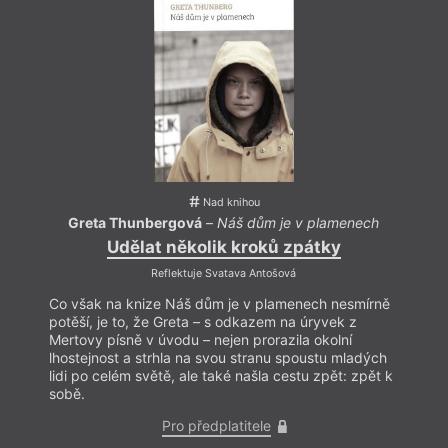
Nad knihou
Greta Thunbergová
–
Náš dům je v plamenech
Gr
Udělat několik kroků zpátky
Reflektuje Svatava Antošová
Co však na knize Náš dům je v plamenech nesmírně
Co vš
potěší, je to, že Greta – s odkazem na úryvek z
potěš
Mertovy písně v úvodu – nejen prorazila okolní
Merto
lhostejnost a strhla na svou stranu spoustu mladých
lhost
lidi po celém světě, ale také našla cestu zpět: zpět k
lidi p
sobě.
sobě.
Pro předplatitele