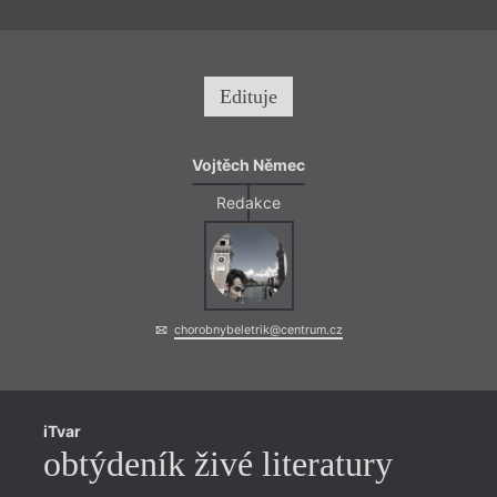
Edituje
Vojtěch Němec
Redakce
chorobnybeletrik@centrum.cz
iTvar
obtýdeník živé literatury