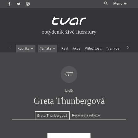
Menu
obtýdeník živé literatury
Rubriky
Témata
Ravt
Akce
Příležitosti
Tvárnice
Archiv
Beletrie
Ženy v katolické literatuře
Drobná publicistika
Právě vychází
Esejistika
Mauzoleum
GT
Recenze a reflexe
Divadlo
Reportáže
Historie kolonialismu
Rozhovory
Dokument
Lidé
Výroční ceny
Greta Thunbergová
Recenze a reflexe
Greta Thunbergová