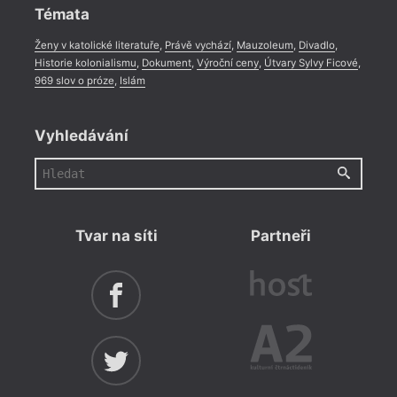
Témata
Ženy v katolické literatuře
,
Právě vychází
,
Mauzoleum
,
Divadlo
,
Historie kolonialismu
,
Dokument
,
Výroční ceny
,
Útvary Sylvy Ficové
,
969 slov o próze
,
Islám
Vyhledávání
Tvar na síti
Partneři