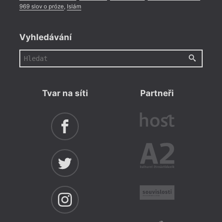
969 slov o próze
,
Islám
Vyhledávání
Tvar na síti
Partneři