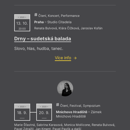
Čtení, Koncert, Performance
= 2020 =
Praha
– Studio Citadela
13. 10.
Renata Bulvová
,
Klára Čížková
,
Jaroslav Kořán
20:00
Drny – sudetská balada
Slovo, hlas, hudba, tanec.
Více info
Čtení, Festival, Sympozium
= 2020 =
= 2020 =
Mnichovo Hradiště
– Zámek
18. 9.
20. 9.
Mnichovo Hradiště
––––
––––
Marie Šťastná
,
Sabrina Karasová
,
Monica Mollicone
,
Renata Bulvová
,
Pavel Zdražil
,
Jan Kment
,
Pavel Pavlík
a další