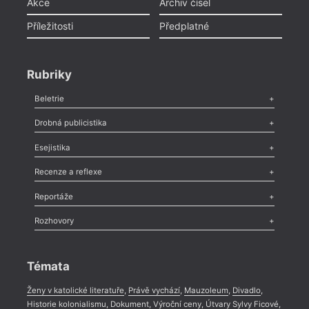
Akce
Archiv čísel
Příležitosti
Předplatné
Rubriky
Beletrie
Poezie
,
Próza
,
Dokumenty
,
Drama
,
Celá rubrika
Drobná publicistika
Odlesk
,
Zasláno
,
Nezařazené
,
Novinky v Tvaru
,
Slovo
,
Výročí
,
Esejistika
Nekrolog
,
Glosa
,
Sloupek
,
Pozvánka
,
Literární soutěž
,
Komentář
,
Celá rubrika
Esej
,
Pádlo
,
Úvaha
,
Texty
,
Studie
,
Celá rubrika
Recenze a reflexe
Recenze
,
Dvakrát
,
Horké párky
,
969 slov o próze
,
Reportáže
Méně slov o próze
,
Celá rubrika
Literární zítřky
,
Reportáž
,
Literární život
,
Divadlo
,
Kritický ohlas
,
Rozhovory
Celá rubrika
Rozhovor
,
Anketa
,
Celá rubrika
Témata
Ženy v katolické literatuře
,
Právě vychází
,
Mauzoleum
,
Divadlo
,
Historie kolonialismu
,
Dokument
,
Výroční ceny
,
Útvary Sylvy Ficové
,