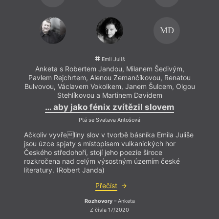
MD
Emil Juliš
Anketa s Robertem Jandou, Milanem Šedivým,
Pavlem Rejchrtem, Alenou Zemančíkovou, Renatou
Bulvovou, Václavem Vokolkem, Janem Šulcem, Olgou
Stehlíkovou a Martinem Davidem
… aby jako fénix zvítězil slovem
Ptá se Svatava Antošová
Ačkoliv vyvřeliny slov v tvorbě básníka Emila Juliše
jsou úzce spjaty s místopisem vulkanických hor
Českého středohoří, stojí jeho poezie široce
rozkročena nad celým výsostným územím české
literatury. (Robert Janda)
Přečíst
Rozhovory
– Anketa
Z čísla 17/2020