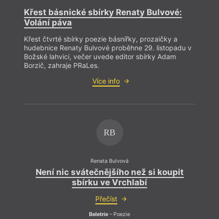
Křest básnické sbírky Renaty Bulvové:
Volání páva
Křest čtvrté sbírky poezie básnířky, prozaičky a
hudebnice Renaty Bulvové proběhne 29. listopadu v
Božské lahvici, večer uvede editor sbírky Adam
Borzič, zahraje PRaLes.
Více info
J
RB
Renata Bulvová
Není nic svátečnějšího než si koupit
sbírku ve Vrchlabí
Přečíst
Beletrie
– Poezie