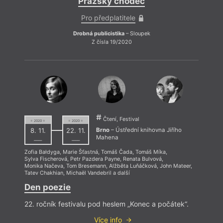
Pražský chodec
Pro předplatitele
Drobná publicistika
– Sloupek
Z čísla 19/2020
Čtení, Festival
= 2020 =
= 2020 =
Brno
– Ústřední knihovna Jiřího
8. 11.
22. 11.
Mahena
––––
––––
Zofia Bałdyga
,
Marie Šťastná
,
Tomáš Čada
,
Tomáš Míka
,
Sylva Fischerová
,
Petr Pazdera Payne
,
Renata Bulvová
,
Monika Načeva
,
Tom Bresemann
,
Alžběta Luňáčková
,
John Mateer
,
Tatev Chakhian
,
Michaël Vandebril
a další
Den poezie
22. ročník festivalu pod heslem „Konec a počátek“.
Více info