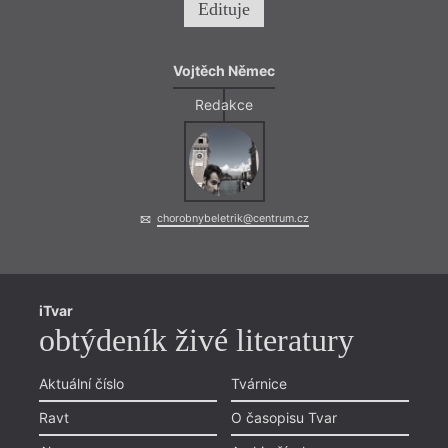
Edituje
Vojtěch Němec
Redakce
chorobnybeletrik@centrum.cz
iTvar
obtýdeník živé literatury
Aktuální číslo
Tvárnice
Ravt
O časopisu Tvar