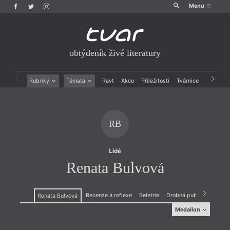
Menu
obtýdeník živé literatury
Rubriky
Témata
Ravt
Akce
Příležitosti
Tvárnice
Archiv
Beletrie
Ženy v katolické literatuře
Drobná publicistika
Právě vychází
Esejistika
Mauzoleum
RB
Recenze a reflexe
Divadlo
Reportáže
Historie kolonialismu
Rozhovory
Dokument
Lidé
Výroční ceny
Renata Bulvová
Recenze a reflexe
Beletrie
Drobná publicistika
R
Renata Bulvová
Medailon
Medailon
(1966), básnířka, prozaička a organizátorka