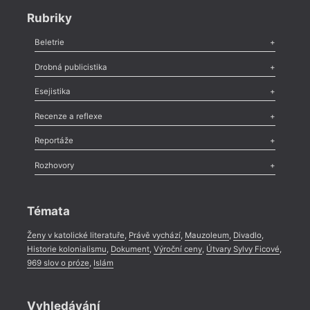
Rubriky
Beletrie
Poezie
,
Próza
,
Dokumenty
,
Drama
,
Celá rubrika
Drobná publicistika
Odlesk
,
Zasláno
,
Nezařazené
,
Novinky v Tvaru
,
Slovo
,
Výročí
,
Esejistika
Nekrolog
,
Glosa
,
Sloupek
,
Pozvánka
,
Literární soutěž
,
Komentář
,
Celá rubrika
Esej
,
Pádlo
,
Úvaha
,
Texty
,
Studie
,
Celá rubrika
Recenze a reflexe
Recenze
,
Dvakrát
,
Horké párky
,
969 slov o próze
,
Reportáže
Méně slov o próze
,
Celá rubrika
Literární zítřky
,
Reportáž
,
Literární život
,
Divadlo
,
Kritický ohlas
,
Rozhovory
Celá rubrika
Rozhovor
,
Anketa
,
Celá rubrika
Témata
Ženy v katolické literatuře
,
Právě vychází
,
Mauzoleum
,
Divadlo
,
Historie kolonialismu
,
Dokument
,
Výroční ceny
,
Útvary Sylvy Ficové
,
969 slov o próze
,
Islám
Vyhledávání