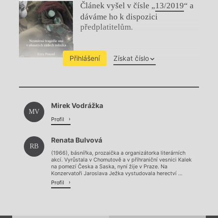
Článek vyšel v čísle „
13/2019
“ a
dáváme ho k dispozici
předplatitelům.
Přihlášení
Získat číslo
Chviličku.
Mirek Vodrážka
Načítá se.
MV
Profil
Renata Bulvová
RB
(1966), básnířka, prozaička a organizátorka literárních
akcí. Vyrůstala v Chomutově a v příhraniční vesnici Kalek
na pomezí Česka a Saska, nyní žije v Praze. Na
Konzervatoři Jaroslava Ježka vystudovala herectví ...
Profil