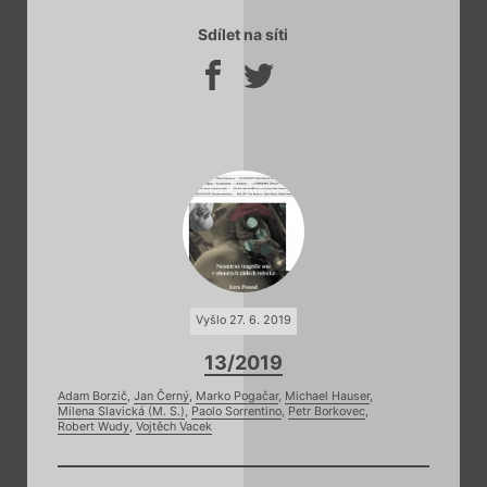
Sdílet na síti
Vyšlo 27. 6. 2019
13/2019
Adam Borzič
,
Jan Černý
,
Marko Pogačar
,
Michael Hauser
,
Milena Slavická (M. S.)
,
Paolo Sorrentino
,
Petr Borkovec
,
Robert Wudy
,
Vojtěch Vacek