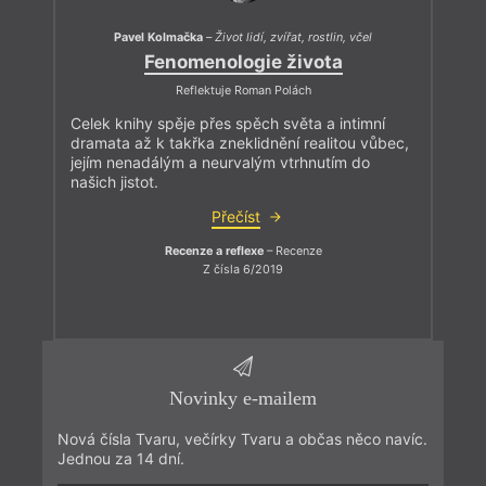
Pavel Kolmačka
–
Život lidí, zvířat, rostlin, včel
Fenomenologie života
Reflektuje Roman Polách
Celek knihy spěje přes spěch světa a intimní
dramata až k takřka zneklidnění realitou vůbec,
jejím nenadálým a neurvalým vtrhnutím do
našich jistot.
Přečíst
Recenze a reflexe
– Recenze
Z čísla 6/2019
Novinky e-mailem
Nová čísla Tvaru, večírky Tvaru a občas něco navíc.
Jednou za 14 dní.