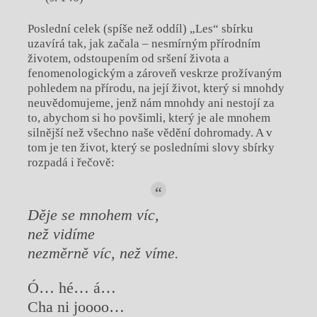
Poslední celek (spíše než oddíl) „Les“ sbírku
uzavírá tak, jak začala – nesmírným přírodním
životem, odstoupením od sršení života a
fenomenologickým a zároveň veskrze prožívaným
pohledem na přírodu, na její život, který si mnohdy
neuvědomujeme, jenž nám mnohdy ani nestojí za
to, abychom si ho povšimli, který je ale mnohem
silnější než všechno naše vědění dohromady. A v
tom je ten život, který se posledními slovy sbírky
rozpadá i řečově:
Děje se mnohem víc,
než vidíme
nezměrně víc, než víme.
Ó… hé… á…
Cha ni joooo…