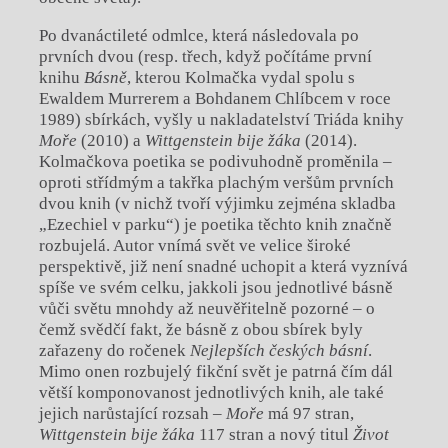
Po dvanáctileté odmlce, která následovala po
prvních dvou (resp. třech, když počítáme první
knihu
Básně
, kterou Kolmačka vydal spolu s
Ewaldem Murrerem a Bohdanem Chlíbcem v roce
1989) sbírkách, vyšly u nakladatelství Triáda knihy
Moře
(2010) a
Wittgenstein bije žáka
(2014).
Kolmačkova poetika se podivuhodně proměnila –
oproti střídmým a takřka plachým veršům prvních
dvou knih (v nichž tvoří výjimku zejména skladba
„Ezechiel v parku“) je poetika těchto knih značně
rozbujelá. Autor vnímá svět ve velice široké
perspektivě, již není snadné uchopit a která vyznívá
spíše ve svém celku, jakkoli jsou jednotlivé básně
vůči světu mnohdy až neuvěřitelně pozorné – o
čemž svědčí fakt, že básně z obou sbírek byly
zařazeny do ročenek
Nejlepších českých básní
.
Mimo onen rozbujelý fikční svět je patrná čím dál
větší komponovanost jednotlivých knih, ale také
jejich narůstající rozsah –
Moře
má 97 stran,
Wittgenstein bije žáka
117 stran a nový titul
Život