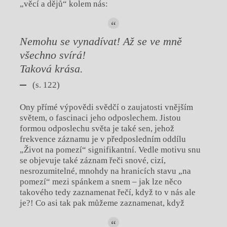
„věcí a dějů“ kolem nás:
Nemohu se vynadívat! Až se ve mně
všechno svírá!
Taková krása.
(s. 122)
Ony přímé výpovědi svědčí o zaujatosti vnějším
světem, o fascinaci jeho odposlechem. Jistou
formou odposlechu světa je také sen, jehož
frekvence záznamu je v předposledním oddílu
„Život na pomezí“ signifikantní. Vedle motivu snu
se objevuje také záznam řeči snové, cizí,
nesrozumitelné, mnohdy na hranicích stavu „na
pomezí“ mezi spánkem a snem – jak lze něco
takového tedy zaznamenat řečí, když to v nás ale
je?! Co asi tak pak můžeme zaznamenat, když