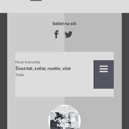
Sdílet na síti
Pavel Kolmačka
Život lidí, zvířat, rostlin, včel
Triáda