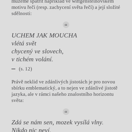
můžeme spatřit například ve wittgensteinovském
motivu řeči (resp. zachycení světa řečí) a její složité
sdělnosti:
UCHEM JAK MOUCHA
vlétá svět
chycený ve slovech,
v tichém volání.
(s. 12)
Právě neklid ve zdánlivých jistotách je pro novou
sbírku emblematický, a to nejen ve zdánlivé jistotě
jazyka, ale v rámci našeho znalostního horizontu
světa:
Zdá se nám sen, mozek vysílá vlny.
Nikdo nic neví.