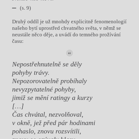
(s. 9)
Druhý oddíl je už mnohdy explicitně fenomenologií
našeho bytí uprostřed chvatného světa, v němž se
neustále něco děje, a uvádí do temného prožívání
času:
Nepostřehnutelně se děly
pohyby trávy.
Nepozorovatelně probíhaly
nevyzpytatelné pohyby,
jimiž se mění ratingy a kurzy
[…]
Čas chvátal, nezvolňoval,
v okně, jež před pár hodinami
pohaslo, znovu rozsvítili,