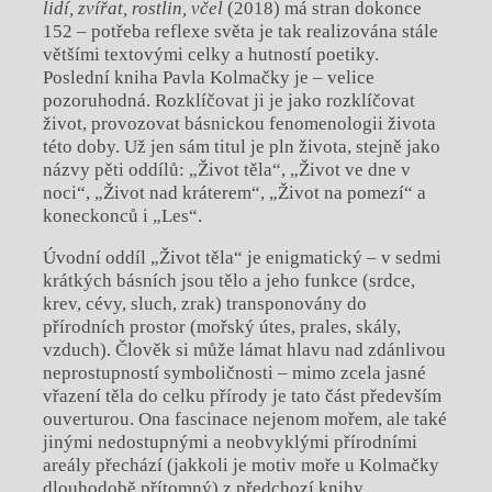
lidí, zvířat, rostlin, včel
(2018) má stran dokonce
152 – potřeba reflexe světa je tak realizována stále
většími textovými celky a hutností poetiky.
Poslední kniha Pavla Kolmačky je – velice
pozoruhodná. Rozklíčovat ji je jako rozklíčovat
život, provozovat básnickou fenomenologii života
této doby. Už jen sám titul je pln života, stejně jako
názvy pěti oddílů: „Život těla“, „Život ve dne v
noci“, „Život nad kráterem“, „Život na pomezí“ a
koneckonců i „Les“.
Úvodní oddíl „Život těla“ je enigmatický – v sedmi
krátkých básních jsou tělo a jeho funkce (srdce,
krev, cévy, sluch, zrak) transponovány do
přírodních prostor (mořský útes, prales, skály,
vzduch). Člověk si může lámat hlavu nad zdánlivou
neprostupností symboličnosti – mimo zcela jasné
vřazení těla do celku přírody je tato část především
ouverturou. Ona fascinace nejenom mořem, ale také
jinými nedostupnými a neobvyklými přírodními
areály přechází (jakkoli je motiv moře u Kolmačky
dlouhodobě přítomný) z předchozí knihy