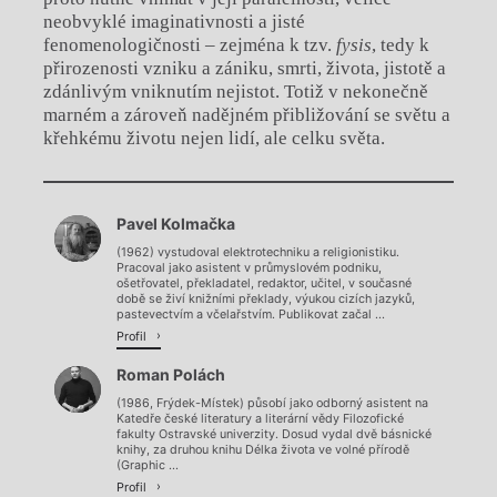
neobvyklé imaginativnosti a jisté
fenomenologičnosti – zejména k tzv.
fysis
, tedy k
přirozenosti vzniku a zániku, smrti, života, jistotě a
zdánlivým vniknutím nejistot. Totiž v nekonečně
marném a zároveň nadějném přibližování se světu a
křehkému životu nejen lidí, ale celku světa.
Chviličku.
Pavel Kolmačka
Načítá se.
(1962) vystudoval elektrotechniku a religionistiku.
Pracoval jako asistent v průmyslovém podniku,
ošetřovatel, překladatel, redaktor, učitel, v současné
době se živí knižními překlady, výukou cizích jazyků,
pastevectvím a včelařstvím. Publikovat začal ...
Profil
Roman Polách
(1986, Frýdek-Místek) působí jako odborný asistent na
Katedře české literatury a literární vědy Filozofické
fakulty Ostravské univerzity. Dosud vydal dvě básnické
knihy, za druhou knihu Délka života ve volné přírodě
(Graphic ...
Profil