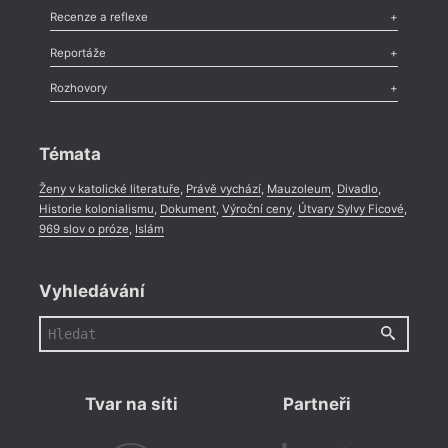
Komentář
,
Celá rubrika
Esej
,
Pádlo
,
Úvaha
,
Texty
,
Studie
,
Celá rubrika
Recenze a reflexe
Recenze
,
Dvakrát
,
Horké párky
,
969 slov o próze
,
Reportáže
Méně slov o próze
,
Celá rubrika
Literární zítřky
,
Reportáž
,
Literární život
,
Divadlo
,
Kritický ohlas
,
Rozhovory
Celá rubrika
Rozhovor
,
Anketa
,
Celá rubrika
Témata
Ženy v katolické literatuře
,
Právě vychází
,
Mauzoleum
,
Divadlo
,
Historie kolonialismu
,
Dokument
,
Výroční ceny
,
Útvary Sylvy Ficové
,
969 slov o próze
,
Islám
Vyhledávání
Tvar na síti
Partneři