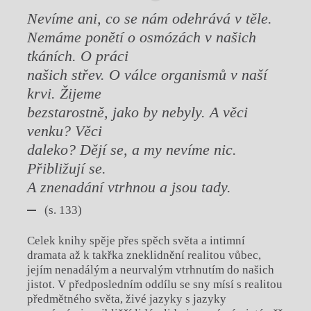
Nevíme ani, co se nám odehrává v těle.
Nemáme ponětí o osmózách v našich
tkáních. O práci
našich střev. O válce organismů v naší
krvi. Žijeme
bezstarostně, jako by nebyly. A věci
venku? Věci
daleko? Dějí se, a my nevíme nic.
Přibližují se.
A znenadání vtrhnou a jsou tady.
(s. 133)
Celek knihy spěje přes spěch světa a intimní
dramata až k takřka zneklidnění realitou vůbec,
jejím nenadálým a neurvalým vtrhnutím do našich
jistot. V předposledním oddílu se sny mísí s realitou
předmětného světa, živé jazyky s jazyky