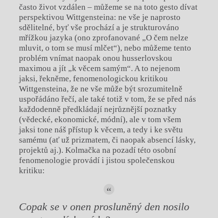
často život vzdálen – můžeme se na toto gesto dívat
perspektivou Wittgensteina: ne vše je naprosto
sdělitelné, byť vše prochází a je strukturováno
mřížkou jazyka (ono zprofanované „O čem nelze
mluvit, o tom se musí mlčet“), nebo můžeme tento
problém vnímat naopak onou husserlovskou
maximou a jít „k věcem samým“. A to nejenom
jaksi, řekněme, fenomenologickou kritikou
Wittgensteina, že ne vše může být srozumitelně
uspořádáno řečí, ale také totiž v tom, že se před nás
každodenně předkládají nejrůznější poznatky
(vědecké, ekonomické, módní), ale v tom všem
jaksi tone náš přístup k věcem, a tedy i ke světu
samému (ať už prizmatem, či naopak absencí lásky,
projektů aj.). Kolmačka na pozadí této osobní
fenomenologie provádí i jistou společenskou
kritiku:
Copak se v onen prosluněný den nosilo