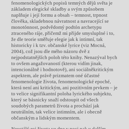
fenomenologických popisů temných dějů světa je
základem elegické skladby a svým způsobem
naplňuje i její formu a obsah – temnost, trpnost
člověka, skladebnou návratnost a navracející se
monotónnost, podvědomý podtón archetypu
ztraceného ráje, přičemž mi přijde smysluplné i to,
že dle teorie směřuje elegie jak k intimní, tak
historicky i k tzv. občanské lyrice (viz Mocná,
2004), což jsou dle mého názoru dvě z
nejpodstatnějších poloh této knihy. Nenazýval bych
to ovšem angažovaností (kterou vidím jinak,
intencionálně i hodnotově), ani sociálněkritickým
aspektem, ale právě prizmatem oné účastné
fenomenologie života, fenomenologické epoché,
která není ani kritickým, ani pozitivním prvkem – je
to velice signifikantní poloha lyrického subjektu,
který se básnicky snaží odstoupit od všech
soudobých parametrů života a prochází jak
neutrálním, tak velice intimním, ale i obecně
občanským a lidským momentem.
Neustálý roj života ve dne v noci pak v dalším