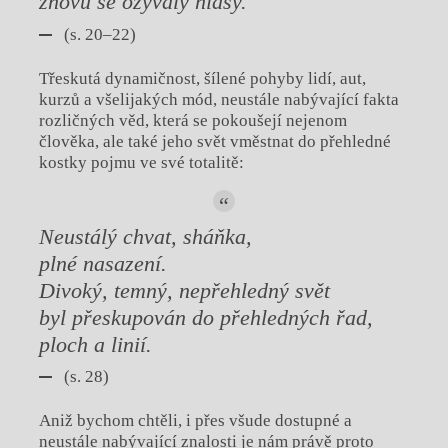
znovu se ozývaly hlasy.
(s. 20–22)
Třeskutá dynamičnost, šílené pohyby lidí, aut,
kurzů a všelijakých mód, neustále nabývající fakta
rozličných věd, která se pokoušejí nejenom
člověka, ale také jeho svět vměstnat do přehledné
kostky pojmu ve své totalitě:
Neustálý chvat, sháňka,
plné nasazení.
Divoký, temný, nepřehledný svět
byl přeskupován do přehledných řad,
ploch a linií.
(s. 28)
Aniž bychom chtěli, i přes všude dostupné a
neustále nabývající znalosti je nám právě proto