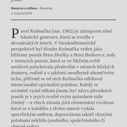
Recenze a reflexe
– Recenze
Z čísla 6/2019
P
avel Kolmačka (nar. 1962) je zástupcem silné
básnické generace, která se uvedla v
devadesátých letech. V literárněhistorické
perspektivě byl dlouho Kolmačka veden jako
blíženec poetik Petra Hrušky a Petra Borkovce, tedy
v intencích poezie, která se ve fikčním světě
areálově pohybovala především v místech blízkých
domovu, rodině a v jakémsi neodbytně uhrančivém
tichu, přičemž se od nich Kolmačka odlišoval
intencionální spirituální polohou. Každý se
nicméně vydal někam jinam, byť nárys původních
poetik je v jejich tvorbě svým způsobem stále
čitelný – u všech zůstala jistá elementární civilnost,
která se u každého z těchto autorů vydala
specifickým směrem, doprovázena taktéž různými
polohami neklidu (osobního, společenského či
obecně světa).