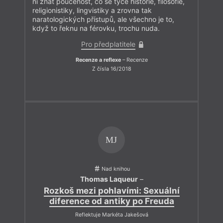
ní znát poučenost, co se týče historie, filosofie,
religionistiky, lingvistiky a zrovna tak
naratologických přístupů, ale všechno je to,
když to řeknu na férovku, trochu nuda.
Pro předplatitele
Recenze a reflexe
– Recenze
Z čísla 16/2018
MJ
Nad knihou
Thomas Laqueur
–
Rozkoš mezi pohlavími: Sexuální
diference od antiky po Freuda
Reflektuje Markéta Jakešová