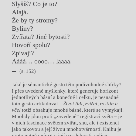
Slyšíš? Co je to?
Alajá.
Že by ty stromy?
Byliny?
Zvířata? Jiné bytosti?
Hovoří spolu?
Zpívají?
Áááá… oooo… laaaa.
(s. 152)
Jaké je sémantické gesto této podivuhodné sbírky?
I přes uvedené myšlenky, které generuje horizont
jednotlivých básní a konečně i celku, je nesnadné
toto gesto artikulovat –
Život lidí, zvířat, rostlin a
včel
totiž obsahuje mnohé básně, které se vymykají.
Mnohdy jdou proti „zavedené“ registraci světa – je
v nich fascinace světem zvířat, snu, ale i existencí
jako takovou a její živou mnohotvárností. Knihu je
proto nutné vnímat v její paralelnosti, velice