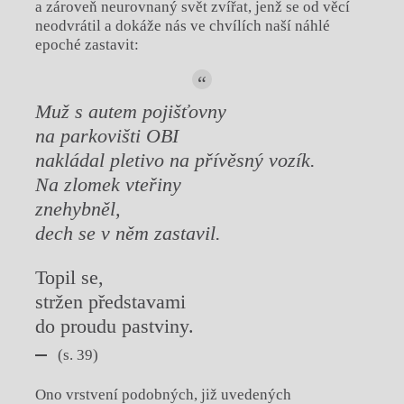
a zároveň neurovnaný svět zvířat, jenž se od věcí
neodvrátil a dokáže nás ve chvílích naší náhlé
epoché zastavit:
Muž s autem pojišťovny
na parkovišti OBI
nakládal pletivo na přívěsný vozík.
Na zlomek vteřiny
znehybněl,
dech se v něm zastavil.
Topil se,
stržen představami
do proudu pastviny.
(s. 39)
Ono vrstvení podobných, již uvedených