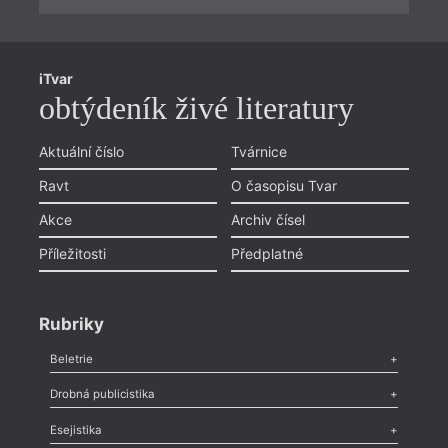
iTvar
obtýdeník živé literatury
Aktuální číslo
Tvárnice
Ravt
O časopisu Tvar
Akce
Archiv čísel
Příležitosti
Předplatné
Rubriky
Beletrie
Poezie
,
Próza
,
Dokumenty
,
Drama
,
Celá rubrika
Drobná publicistika
Odlesk
,
Zasláno
,
Nezařazené
,
Novinky v Tvaru
,
Slovo
,
Výročí
,
Esejistika
Nekrolog
,
Glosa
,
Sloupek
,
Pozvánka
,
Literární soutěž
,