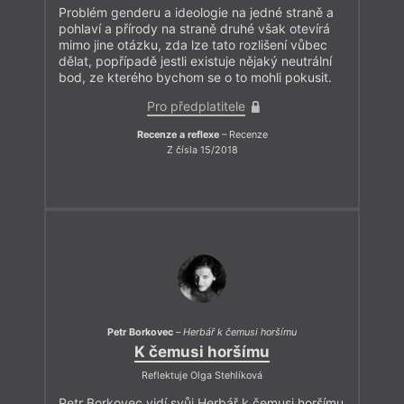
Problém genderu a ideologie na jedné straně a
pohlaví a přírody na straně druhé však otevírá
mimo jine otázku, zda lze tato rozlišení vůbec
dělat, popřípadě jestli existuje nějaký neutrální
bod, ze kterého bychom se o to mohli pokusit.
Pro předplatitele
Recenze a reflexe
– Recenze
Z čísla 15/2018
Petr Borkovec
–
Herbář k čemusi horšímu
K čemusi horšímu
Reflektuje Olga Stehlíková
Petr Borkovec vidí svůj Herbář k čemusi horšímu