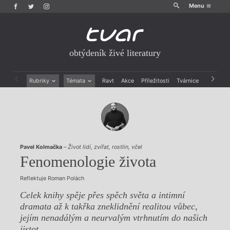
Menu
obtýdeník živé literatury
Rubriky
Témata
Ravt
Akce
Příležitosti
Tvárnice
Archiv
Beletrie
Ženy v katolické literatuře
Drobná publicistika
Právě vychází
Esejistika
Mauzoleum
Recenze a reflexe
Divadlo
Reportáže
Historie kolonialismu
Pavel Kolmačka
–
Život lidí, zvířat, rostlin, včel
Rozhovory
Dokument
Fenomenologie života
Výroční ceny
Reflektuje Roman Polách
Celek knihy spěje přes spěch světa a intimní
dramata až k takřka zneklidnění realitou vůbec,
jejím nenadálým a neurvalým vtrhnutím do našich
jistot.