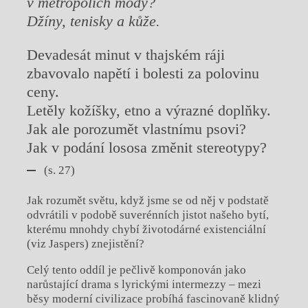
v metropolích módy?
Džíny, tenisky a kůže.
Devadesát minut v thajském ráji
zbavovalo napětí i bolesti za polovinu
ceny.
Letěly kožíšky, etno a výrazné doplňky.
Jak ale porozumět vlastnímu psovi?
Jak v podání lososa změnit stereotypy?
(s. 27)
Jak rozumět světu, když jsme se od něj v podstatě
odvrátili v podobě suverénních jistot našeho bytí,
kterému mnohdy chybí životodárné existenciální
(viz Jaspers) znejistění?
Celý tento oddíl je pečlivě komponován jako
narůstající drama s lyrickými intermezzy – mezi
běsy moderní civilizace probíhá fascinovaně klidný