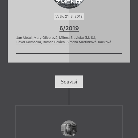
Vyšlo 21. 3. 2019
6/2019
Jan Motal
,
Mary Oliverová
,
Milena Slavická (M. S.)
,
Pavel Kolmačka
,
Roman Polách
,
Simona Martínková-Racková
Souvisí