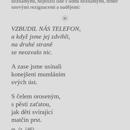
neznámými, nejbližší lidé s lidmi neznámými, téměř
snovými rezignacemi a nadějemi:
VZBUDIL NÁS TELEFON,
a když jsme jej zdvihli,
na druhé straně
se neozvalo nic.
A zase jsme usínali
konejšeni mumláním
svých úst.
S čelem oroseným,
s pěstí zaťatou,
jak děti svírající
matčin prst.
(s. 146)