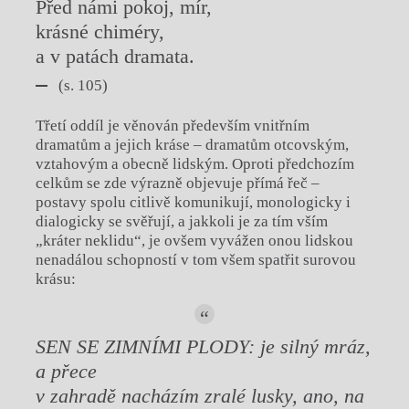
Před námi pokoj, mír,
krásné chiméry,
a v patách dramata.
(s. 105)
Třetí oddíl je věnován především vnitřním
dramatům a jejich kráse – dramatům otcovským,
vztahovým a obecně lidským. Oproti předchozím
celkům se zde výrazně objevuje přímá řeč –
postavy spolu citlivě komunikují, monologicky i
dialogicky se svěřují, a jakkoli je za tím vším
„kráter neklidu“, je ovšem vyvážen onou lidskou
nenadálou schopností v tom všem spatřit surovou
krásu:
SEN SE ZIMNÍMI PLODY: je silný mráz,
a přece
v zahradě nacházím zralé lusky, ano, na