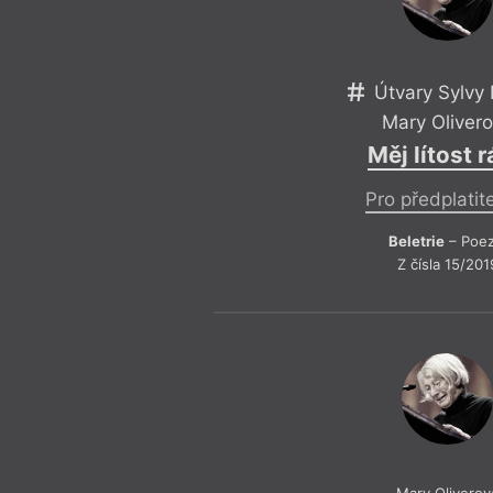
Útvary Sylvy 
Mary Oliver
Měj lítost 
Pro předplatit
Beletrie
– Poez
Z čísla 15/201
Mary Oliverov