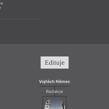
ie
7
Edituje
Vojtěch Němec
Redakce