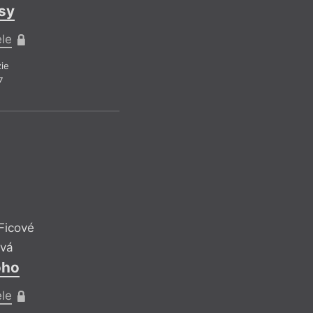
sy
Útvar
Mary
ele
Zná
ie
7
Pro pře
Belet
Z čí
Ficové
ová
oho
ele