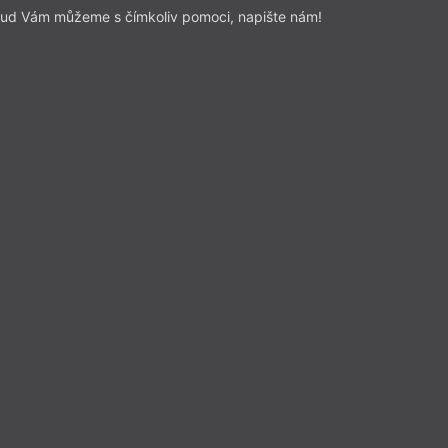
ud Vám můžeme s čímkoliv pomoci, napište nám!
y Sylvy Ficové
 Oliverová
Hadi
dplatitele
rie
– Poezie
sla 15/2020