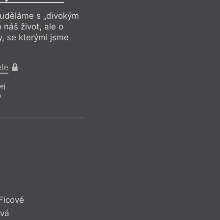
o uděláme s „divokým
 náš život, ale o
y, se kterými jsme
Útvar
Mary
ele
Div
ej
9
Pro pře
Belet
Z čí
Ficové
ová