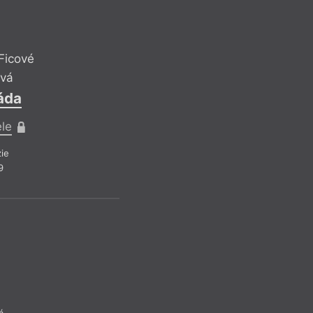
Ficové
Útvar
ová
Mary
ráda
Měj l
ele
Pro pře
ie
Belet
9
Z čí
á
Mary