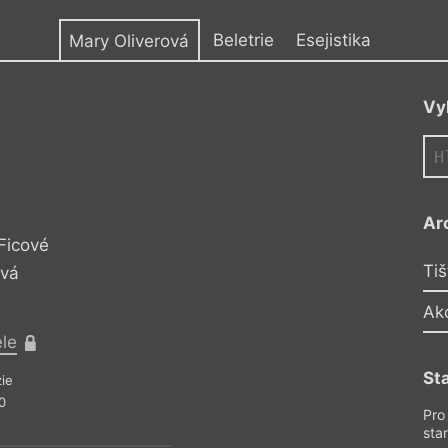
y
Beletrie
Esejistika
Mary Oliverová
Vy
Ar
Ficové
Útvar
Tiš
ová
Mary
Ak
ele
Pro pře
St
ie
Belet
0
Z čí
Pro
sta