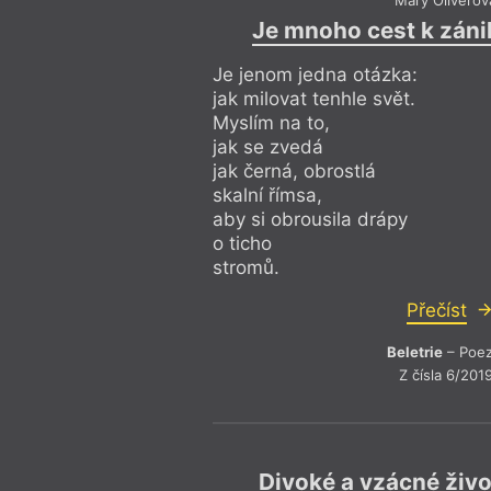
Je mnoho cest k záni
Je jenom jedna otázka:
jak milovat tenhle svět.
Myslím na to,
jak se zvedá
jak černá, obrostlá
skalní římsa,
aby si obrousila drápy
o ticho
stromů.
Přečíst
Beletrie
– Poez
Z čísla 6/201
Divoké a vzácné živ