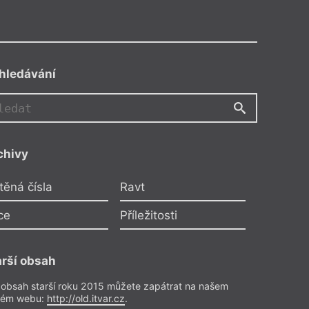
hledávání
chivy
y Sylvy Ficové
těná čísla
Ravt
 Oliverová
Dnes
ce
Příležitosti
dplatitele
arší obsah
rie
– Poezie
sla 17/2020
 obsah starší roku 2015 můžete zapátrat na našem
rém webu:
http://old.itvar.cz
.