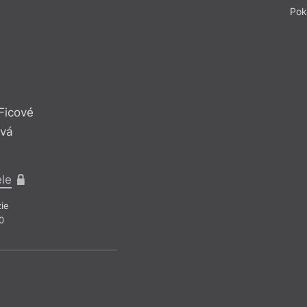
Pok
Ficové
Útvar
ová
Mary
ele
Pro pře
ie
Belet
0
Z čí