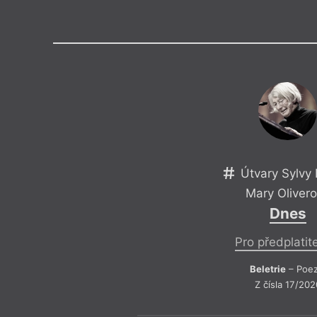
Výroční cen
Útvary Sylvy 
Mary Oliver
Dnes
Pro předplatit
Beletrie
– Poez
Z čísla 17/202