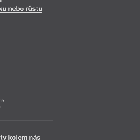
ku nebo růstu
Je mnoho cest 
Je jenom jedna otá
jak milovat tenhle s
Myslím na to,
jak se zvedá
jak černá, obrostlá
skalní římsa,
aby si obrousila dr
o ticho
stromů.
Př
ie
Belet
9
Z č
oty kolem nás