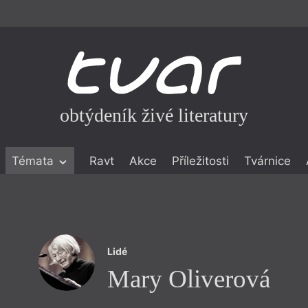
obtýdeník živé literatury
Témata
Ravt
Akce
Příležitosti
Tvárnice
ické literatuře
icistika
zí
Lidé
eflexe
Mary Oliverová
onialismu