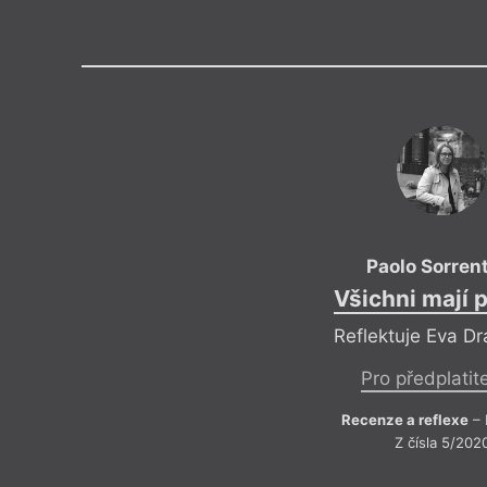
Výroční cen
Paolo Sorren
Všichni mají 
Reflektuje Eva D
Pro předplatit
Recenze a reflexe
– 
Z čísla 5/202