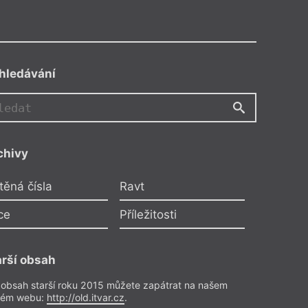
hledávání
chivy
no
těná čísla
Ravt
ravdu
gulová
ce
Příležitosti
e
arší obsah
cenze
 obsah starší roku 2015 můžete zapátrat na našem
rém webu:
http://old.itvar.cz
.