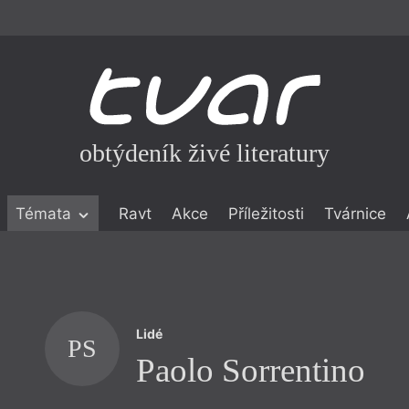
obtýdeník živé literatury
Témata
Ravt
Akce
Příležitosti
Tvárnice
ické literatuře
icistika
zí
Lidé
eflexe
PS
Paolo Sorrentino
onialismu