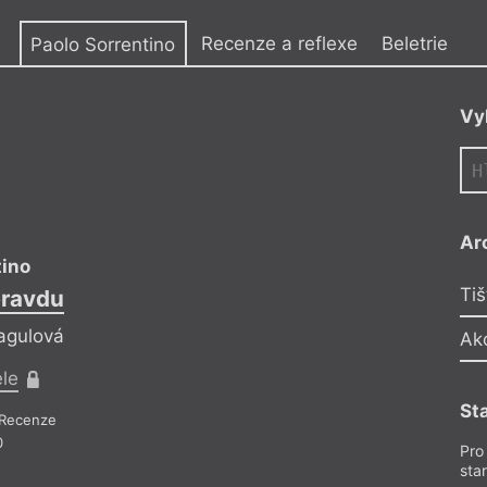
y
Recenze a reflexe
Beletrie
Paolo Sorrentino
Vy
Ar
tino
Paolo Sorrenti
Tiš
pravdu
Všichni mají p
ragulová
Reflektuje Eva Dra
Ak
ele
Pro předplatitel
St
Recenze
Recenze a reflexe
– Re
0
Z čísla 5/2020
Pro
sta