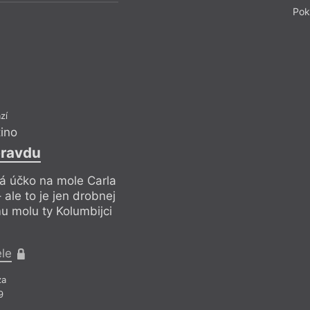
Pok
zí
tino
pravdu
ělá účko na mole Carla
ale to je jen drobnej
mu molu ty Kolumbijci
ele
za
9