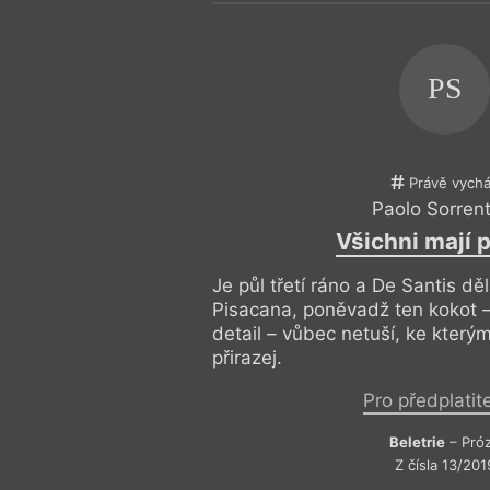
PS
Právě vychá
Paolo Sorren
Všichni mají 
Je půl třetí ráno a De Santis d
Pisacana, poněvadž ten kokot – 
detail – vůbec netuší, ke který
přirazej.
Pro předplatit
Beletrie
– Pró
Z čísla 13/201