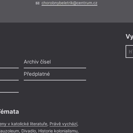
chorobnybeletrik@centrum.cz
Vy
Archiv čísel
Předplatné
Témata
eny v katolické literatuře
,
Právě vychází
,
auzoleum
,
Divadlo
,
Historie kolonialismu
,