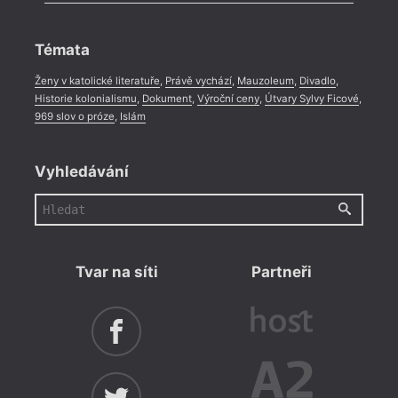
Celá rubrika
Rozhovor
,
Anketa
,
Celá rubrika
Témata
Ženy v katolické literatuře
,
Právě vychází
,
Mauzoleum
,
Divadlo
,
Historie kolonialismu
,
Dokument
,
Výroční ceny
,
Útvary Sylvy Ficové
,
969 slov o próze
,
Islám
Vyhledávání
Tvar na síti
Partneři