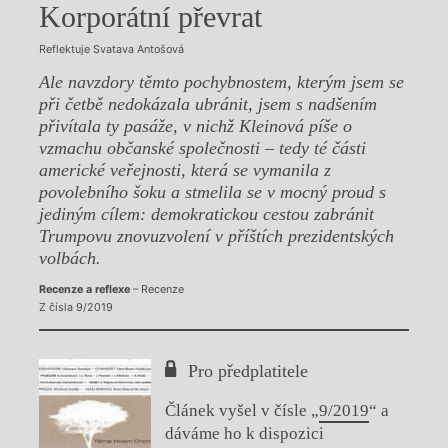
Korporátní převrat
Reflektuje Svatava Antošová
Ale navzdory těmto pochybnostem, kterým jsem se
při četbě nedokázala ubránit, jsem s nadšením
přivítala ty pasáže, v nichž Kleinová píše o
vzmachu občanské společnosti – tedy té části
americké veřejnosti, která se vymanila z
povolebního šoku a stmelila se v mocný proud s
jediným cílem: demokratickou cestou zabránit
Trumpovu znovuzvolení v příštích prezidentských
volbách.
Recenze a reflexe
– Recenze
Z čísla 9/2019
Pro předplatitele
Článek vyšel v čísle „
9/2019
“ a
dáváme ho k dispozici