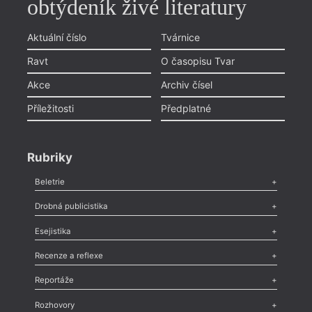
obtýdeník živé literatury
Aktuální číslo
Tvárnice
Ravt
O časopisu Tvar
Akce
Archiv čísel
Příležitosti
Předplatné
Rubriky
Beletrie
Poezie
,
Próza
,
Dokumenty
,
Drama
,
Celá rubrika
Drobná publicistika
Odlesk
,
Zasláno
,
Nezařazené
,
Novinky v Tvaru
,
Slovo
,
Výročí
,
Esejistika
Nekrolog
,
Glosa
,
Sloupek
,
Pozvánka
,
Literární soutěž
,
Komentář
,
Celá rubrika
Esej
,
Pádlo
,
Úvaha
,
Texty
,
Studie
,
Celá rubrika
Recenze a reflexe
Recenze
,
Dvakrát
,
Horké párky
,
969 slov o próze
,
Reportáže
Méně slov o próze
,
Celá rubrika
Literární zítřky
,
Reportáž
,
Literární život
,
Divadlo
,
Kritický ohlas
,
Rozhovory