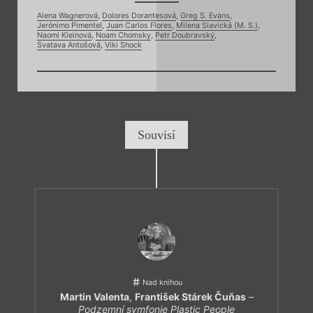
Alena Wagnerová
,
Dolores Dorantesová
,
Greg S. Evans
,
Jerónimo Pimentel
,
Juan Carlos Flores
,
Milena Slavická (M. S.)
,
Naomi Kleinová
,
Noam Chomsky
,
Petr Doubravský
,
Svatava Antošová
,
Viki Shock
Souvisí
Nad knihou
Martin Valenta
,
František Stárek Čuňas
–
Podzemní symfonie Plastic People