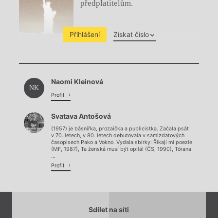
předplatitelům.
Přihlášení
Získat číslo
Chviličku.
Naomi Kleinová
Načítá se.
NK
Profil
Svatava Antošová
(1957) je básnířka, prozaička a publicistka. Začala psát
v 70. letech, v 80. letech debutovala v samizdatových
časopisech Pako a Vokno. Vydala sbírky: Říkají mi poezie
(MF, 1987), Ta ženská musí být opilá! (ČS, 1990), Tórana
...
Profil
Sdílet na síti