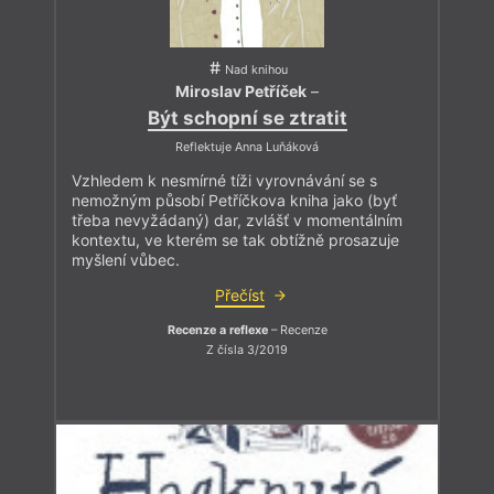
Nad knihou
Miroslav Petříček
–
Být schopní se ztratit
Reflektuje Anna Luňáková
Vzhledem k nesmírné tíži vyrovnávání se s
nemožným působí Petříčkova kniha jako (byť
třeba nevyžádaný) dar, zvlášť v momentálním
kontextu, ve kterém se tak obtížně prosazuje
myšlení vůbec.
Přečíst
Recenze a reflexe
– Recenze
Z čísla 3/2019