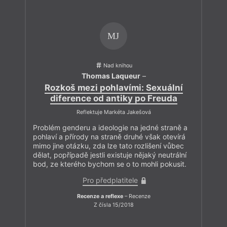
MJ
Nad knihou
Thomas Laqueur
–
Rozkoš mezi pohlavími: Sexuální
diference od antiky po Freuda
Reflektuje Markéta Jakešová
Problém genderu a ideologie na jedné straně a
pohlaví a přírody na straně druhé však otevírá
mimo jine otázku, zda lze tato rozlišení vůbec
dělat, popřípadě jestli existuje nějaký neutrální
bod, ze kterého bychom se o to mohli pokusit.
Pro předplatitele
Recenze a reflexe
– Recenze
Z čísla 15/2018