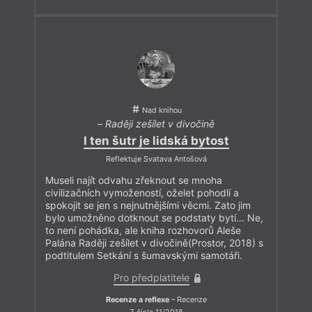
Nad knihou
–
Raději zešílet v divočině
I ten šutr je lidská bytost
Reflektuje Svatava Antošová
Museli najít odvahu zřeknout se mnoha
civilizačních vymožeností, oželet pohodlí a
spokojit se jen s nejnutnějšími věcmi. Zato jim
bylo umožněno dotknout se podstaty bytí… Ne,
to není pohádka, ale kniha rozhovorů Aleše
Palána Raději zešílet v divočině(Prostor, 2018) s
podtitulem Setkání s šumavskými samotáři.
Pro předplatitele
Recenze a reflexe
– Recenze